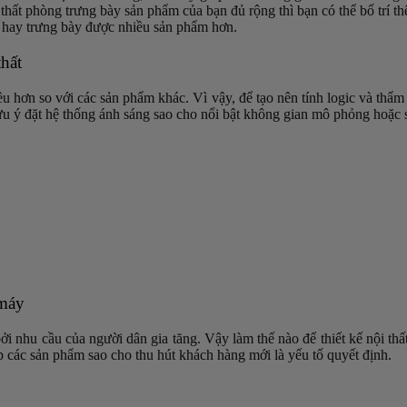
thất phòng trưng bày sản phẩm của bạn đủ rộng thì bạn có thể bố trí t
t hay trưng bày được nhiều sản phẩm hơn.
hất
ều hơn so với các sản phẩm khác. Vì vậy, để tạo nên tính logic và thẩm
lưu ý đặt hệ thống ánh sáng sao cho nổi bật không gian mô phỏng hoặc 
 máy
i nhu cầu của người dân gia tăng. Vậy làm thế nào để thiết kế nội thấ
p các sản phẩm sao cho thu hút khách hàng mới là yếu tố quyết định.