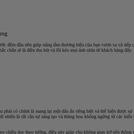
dụng
ước đệm đầu tiên giúp nâng tầm thương hiệu của bạn vươn xa và tiếp
c chắn sẽ là điều thu hút và lôi kéo mọi ánh nhìn từ khách hàng đấy.
 phải có chính là mang lại một dấu ấn riêng biệt và thể hiện được sự 
dĩ nhiên là rất cần sự sáng tạo và thăng hoa không ngừng từ các kiến tr
theo chiều dọc theo tường, điều này giúp cho không gian trở nên thôn