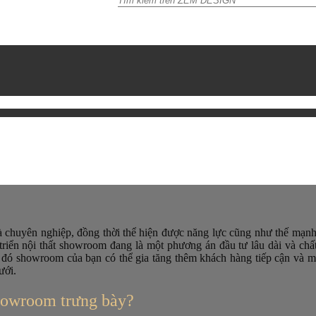
và chuyên nghiệp, đồng thời thể hiện được năng lực cũng như thế mạn
triển nội thất showroom đang là một phương án đầu tư lâu dài và chấ
ừ đó showroom của bạn có thể gia tăng thêm khách hàng tiếp cận và m
ưới.
showroom trưng bày?