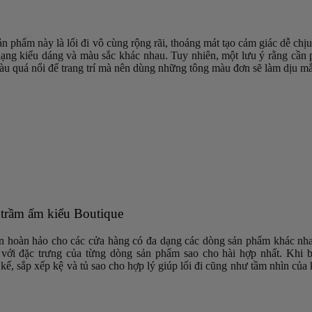
ản phẩm này là lối đi vô cùng rộng rãi, thoáng mát tạo cảm giác dễ ch
 dạng kiểu dáng và màu sắc khác nhau. Tuy nhiên, một lưu ý rằng cần 
màu quá nổi để trang trí mà nên dùng những tông màu đơn sẽ làm dịu m
 trầm ấm kiểu Boutique
họn hoàn hảo cho các cửa hàng có đa dạng các dòng sản phẩm khác nh
ng với đặc trưng của từng dòng sản phẩm sao cho hài hợp nhất. Khi
kế, sắp xếp kệ và tủ sao cho hợp lý giúp lối đi cũng như tầm nhìn của 