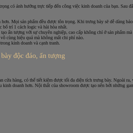
rọng có ảnh hưởng trực tiếp đến công việc kinh doanh của bạn. Sau đâ
n hơn. Mọi sản phẩm đều được tôn trọng. Khi trưng bày sẽ dễ dàng bả
ố trí 1 cách logic và hài hòa nhất.
, tạo ấn tượng với sự chuyên nghiệp, cao cấp không chỉ ở sản phẩm mà
vô cùng hiệu quả mà không mất chi phí nào.
 trong kinh doanh và cạnh tranh.
 bày độc đáo, ấn tượng
 cửa hàng, có thể tiết kiệm được tối đa diện tích trưng bày. Ngoài ra,
 kinh doanh hơn. Nội thất của showroom được tạo nên bởi những gam m