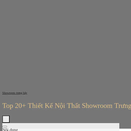
Bỏ
qua
nội
dung
Showroom trưng bày
Top 20+ Thiết Kế Nội Thất Showroom Trưn
Nội dung
Tìm