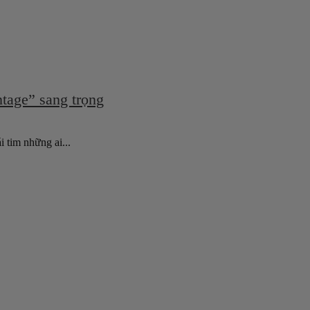
ntage” sang trọng
i tim những ai...