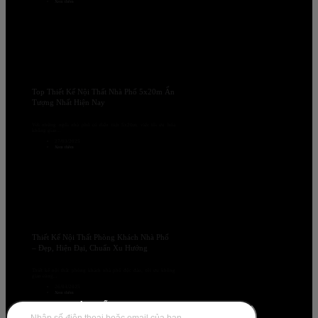
Xem thêm
Top Thiết Kế Nội Thất Nhà Phố 5x20m Ấn
Tượng Nhất Hiện Nay
Với những ngôi nhà phố có diện tích 5x20m, việc tối ưu hóa
không gian...
27/03/2025
Xem thêm
Thiết Kế Nội Thất Phòng Khách Nhà Phố
– Đẹp, Hiện Đại, Chuẩn Xu Hướng
Thiết kế nội thất phòng khách nhà phố độc đáo, tối ưu không
gian cùng...
26/03/2025
Xem thêm
DANH MỤC NỘI THẤT