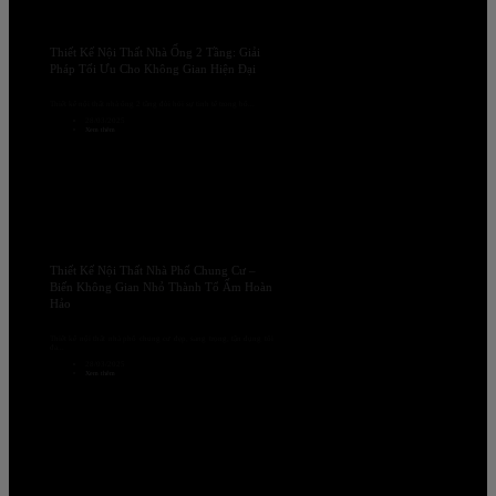
Thiết Kế Nội Thất Nhà Ống 2 Tầng: Giải
Pháp Tối Ưu Cho Không Gian Hiện Đại
Thiết kế nội thất nhà ống 2 tầng đòi hỏi sự tinh tế trong bố...
28/03/2025
Xem thêm
Thiết Kế Nội Thất Nhà Phố Chung Cư –
Biến Không Gian Nhỏ Thành Tổ Ấm Hoàn
Hảo
Thiết kế nội thất nhà phố chung cư đẹp, sang trọng, tận dụng tối
đa...
28/03/2025
Xem thêm