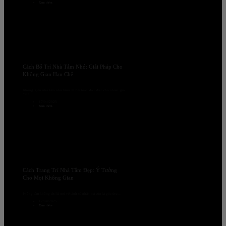
Xem thêm
Cách Bố Trí Nhà Tắm Nhỏ: Giải Pháp Cho
Không Gian Hạn Chế
Không gian nhà tắm nhỏ luôn là bài toán đau đầu cho nhiều gia
đình...
17/04/2025
Xem thêm
Cách Trang Trí Nhà Tắm Đẹp: Ý Tưởng
Cho Mọi Không Gian
Phòng tắm không chỉ là nơi vệ sinh cá nhân mà còn là góc thư...
17/04/2025
Xem thêm