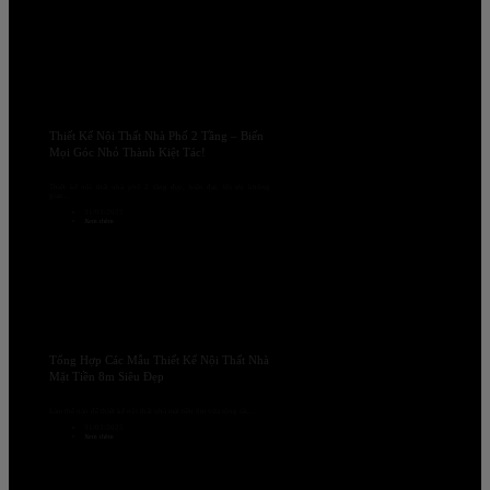
Thiết Kế Nội Thất Nhà Phố 2 Tầng – Biến
Mọi Góc Nhỏ Thành Kiệt Tác!
Thiết kế nội thất nhà phố 2 tầng đẹp, hiện đại, tối ưu không
gian...
31/03/2025
Xem thêm
Tổng Hợp Các Mẫu Thiết Kế Nội Thất Nhà
Mặt Tiền 8m Siêu Đẹp
Làm thế nào để thiết kế nội thất nhà mặt tiền 8m vừa rộng rãi,...
31/03/2025
Xem thêm