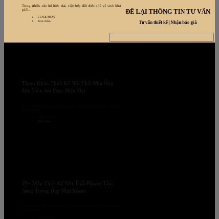
Trong nhiều căn hộ hiện đại, việc bếp đối diện nhà vệ sinh khá
ĐỂ LẠI THÔNG TIN TƯ VẤN
phổ...
22/04/2025
Xem thêm
Tư vấn thiết kế | Nhận báo giá
Tham Khảo Thiết Kế Nội Thất Nhà Ống
Mặt Tiền 4m Đẹp, Hiện Đại
Cùng ZEM Design tham khảo ngay những mẫu thiết kế nội thất
nhà ống mặt...
19/04/2025
Xem thêm
28+ Mẫu Thiết Kế Nội Thất Phòng Tắm
Sang Trọng Đẹp Như Resort
Thiết kế nội thất phòng tắm sang trọng giúp nâng tầm không gian
sống, mang...
17/04/2025