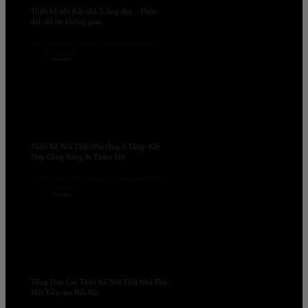
Thiết kế nội thất nhà 3 tầng đẹp – Hiện
đại, tối ưu không gian
Thiết kế nội thất nhà 3 tầng đẹp, hiện đại, tối ưu công năng và...
28/03/2025
Xem thêm
Thiết Kế Nội Thất Nhà Ống 3 Tầng: Kết
Hợp Công Năng & Thẩm Mỹ
Thiết kế nội thất nhà ống 3 tầng cần tối ưu không gian để đảm...
28/03/2025
Xem thêm
Tổng Hợp Các Thiết Kế Nội Thất Nhà Phố
Mặt Tiền 4m Nổi Bật