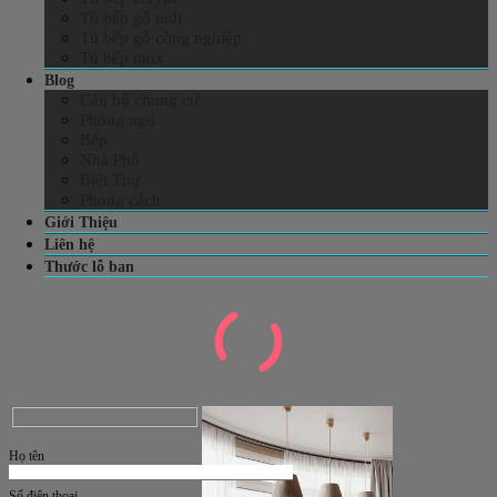
Tủ bếp gỗ mdf
Tủ bếp gỗ công nghiệp
Tủ bếp inox
Blog
Căn hộ chung cư
Phòng ngủ
Bếp
Nhà Phố
Biệt Thự
Phong cách
Giới Thiệu
Liên hệ
Thước lỗ ban
Họ tên
Số điện thoại