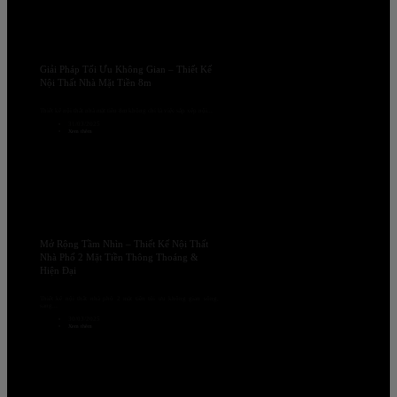
Giải Pháp Tối Ưu Không Gian – Thiết Kế
Nội Thất Nhà Mặt Tiền 8m
Thiết kế nội thất nhà mặt tiền 8m không chỉ là việc sắp xếp nội...
31/03/2025
Xem thêm
Mở Rộng Tầm Nhìn – Thiết Kế Nội Thất
Nhà Phố 2 Mặt Tiền Thông Thoáng &
Hiện Đại
Thiết kế nội thất nhà phố 2 mặt tiền tối ưu không gian sống,
sang...
30/03/2025
Xem thêm