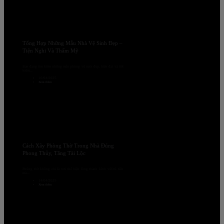
Tổng Hợp Những Mẫu Nhà Vệ Sinh Đẹp –
Tiện Nghi Và Thẩm Mỹ
Bạn đang tìm kiếm những mẫu phòng vệ sinh đẹp, hiện đại và tiết
kiệm...
16/04/2025
Xem thêm
Cách Xây Phòng Thờ Trong Nhà Đúng
Phong Thủy, Tăng Tài Lộc
Phòng thờ không chỉ là nơi thể hiện lòng thành kính với tổ tiên
mà...
14/04/2025
Xem thêm