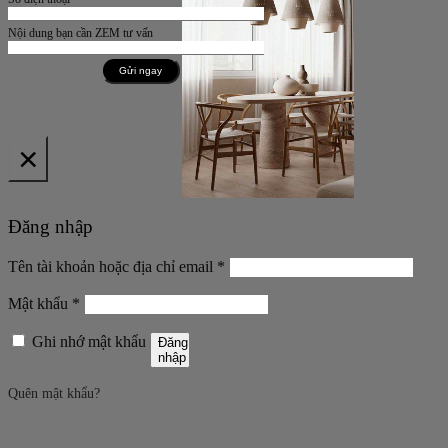
Nội dung bạn cần ZEM tư vấn
×
Đăng nhập
Bắt
Tên tài khoản hoặc địa chỉ email
*
buộc
Bắt
Mật khẩu
*
buộc
Ghi nhớ mật khẩu
Đăng
nhập
Quên mật khẩu?