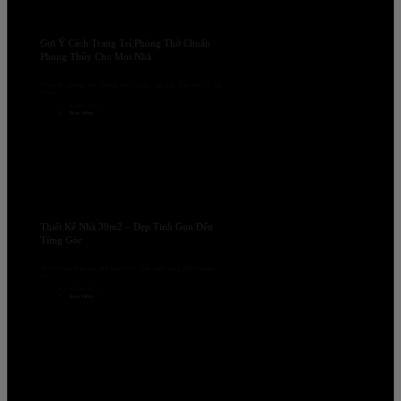
Gợi Ý Cách Trang Trí Phòng Thờ Chuẩn
Phong Thủy Cho Mọi Nhà
Trang trí phòng thờ không chỉ là việc sắp xếp bàn thờ và vật
phẩm...
12/04/2025
Xem thêm
Thiết Kế Nhà 30m2 – Đẹp Tinh Gọn Đến
Từng Góc
Thiết kế nội thất nhà phố 30m2 đẹp, tiện nghi cùng ZEM Design –
giải...
07/04/2025
Xem thêm