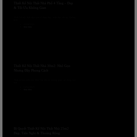
Thiết Kế Nội Thất Nhà Phố 4 Tầng – Đẹp
& Tối Ưu Không Gian
Thiết kế nội thất nhà phố 4 tầng đẹp, hiện đại, tối ưu không
gian...
03/04/2025
Xem thêm
Thiết Kế Nội Thất Nhà 30m2: Nhỏ Gọn
Nhưng Đầy Phong Cách
Thiết kế nội thất nhà 30m² cần tối ưu không gian, sử dụng nội
thất...
03/04/2025
Xem thêm
Bí Quyết Thiết Kế Nội Thất Nhà 25m2
Đẹp, Tiện Nghi & Thoáng Rộng