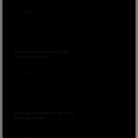
Thiết kế nội thất nhà 25m2 đòi hỏi sự sáng tạo để tối ưu không...
03/04/2025
Xem thêm
Mẫu Thiết Kế Nội Thất Nhà 40m2 Đẹp,
Tối Ưu Hoá Diện Tích
Với diện tích chỉ 40m2, làm sao để thiết kế nội thất vừa đẹp, vừa...
31/03/2025
Xem thêm
Xu Hướng Thiết Kế Nội Thất Nhà 3 Tầng
6x10m Đẹp, Hiện Đại
Cùng ZEM Design tham khảo ngay 30 mẫu thiết kế nội thất nhà 3
tầng...
31/03/2025
Xem thêm