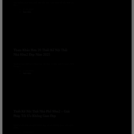
Với không gian nhà phố mặt tiền 4m, việc thiết kế nội thất sao
cho...
27/03/2025
Xem thêm
Tham Khảo Hơn 20 Thiết Kế Nội Thất
Nhà 60m2 Đẹp Năm 2025
Thiết kế nội thất nhà 60m2 sao cho đẹp và tiện nghi? Cùng ZEM
Design...
27/03/2025
Xem thêm
Thiết Kế Nội Thất Nhà Phố 90m2 – Giải
Pháp Tối Ưu Không Gian Đẹp
Thiết kế nội thất nhà phố 90m2 đẹp, tối ưu không gian, tiện nghi.
ZEM...
27/03/2025