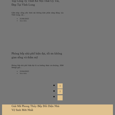
Top Công Ty Thiết Kế Nội Thất Uy Tín,
Đẹp Tại Vĩnh Long
Giữa nhịp sống yên bình mà không kém phần năng động của
Vĩnh Long, các...
25/06/2025
Xem thêm
Phòng bếp nhà phố hiện đại, tối ưu không
gian sống và thẩm mỹ
Phòng bếp nhà phố hiện đại là xu hướng được ưa chuộng, ZEM
Design gợi...
25/04/2025
Xem thêm
1
2
Giải Mã Phong Thủy Bếp Đối Diện Nhà
Vệ Sinh Mới Nhất