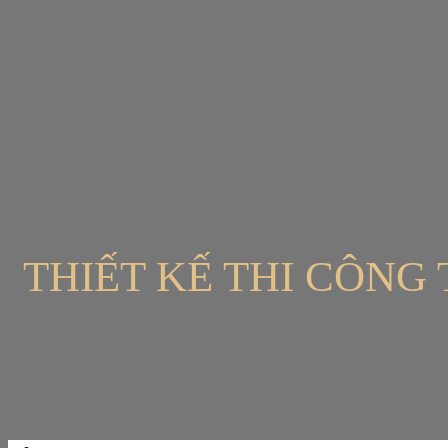
Bỏ
qua
nội
dung
THIẾT KẾ THI CÔNG 
Tìm