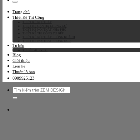
kiếm:
Trang chủ
Thiết Kế Thi Công
THIẾT KẾ NỘI THẤT
THIẾT KẾ CĂN HỘ CHUNG CƯ
THIẾT KẾ NỘI THẤT NHÀ PHỐ
THIẾT KẾ THI CÔNG TỦ BẾP
THIẾT KẾ NỘI THẤT PHÒNG KHÁCH
THIẾT KẾ NỘI THẤT PHÒNG NGỦ
Tủ bếp
TỦ BẾP ACRYLIC
Blog
Giới thiệu
Liên hệ
Thước lỗ ban
0909925123
Tìm
kiếm: