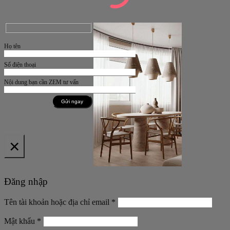
Họ tên
Số điện thoại
Nội dung bạn cần ZEM tư vấn
×
Đăng nhập
Bắt
Tên tài khoản hoặc địa chỉ email
*
buộc
Bắt
Mật khẩu
*
buộc