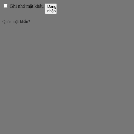
Ghi nhớ mật khẩu
Đăng
nhập
Quên mật khẩu?