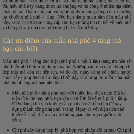
và đông dân. Với tính tiện ích và khả năng tận dụng diện tích đất
tốt, mẫu nhà này đang được ưa chuộng và thi công ở nhiều địa điểm
khác nhau. Thậm chí, các vùng nông thôn cũng đang có xu hướng
ưa chuộng nhà phố 4 tầng. Nếu bạn đang quan tâm đến mẫu nhà
này,
sẽ cung cấp cho bạn thông tin chi tiết về kiểu nhà
ZEM DESIGN
và báo giá xây nhà trọn gói trong bài viết dưới đây.
Các ưu điểm của mẫu nhà phố 4 tầng mà
bạn cần biết
Mẫu nhà phố 4 tầng đặc biệt (nhà phố 1 trệt 3 lầu) đang trở nên rất
phổ biến nhờ tính ứng dụng của nó. Những căn nhà này không chỉ
đẹp mắt mà còn rất tiện ích, và do đó, ngày càng có nhiều người
chọn xây dựng theo mẫu này. Dưới đây là những ưu điểm của mẫu
nhà phố 4 tầng mà bạn nên biết:
Mẫu nhà phố 4 tầng phù hợp với nhiều loại diện tích: Bất kể
diện tích lớn hay nhỏ, bạn vẫn có thể thiết kế nhà phố 4 tầng.
Điều đáng chú ý là không cần phải có mặt tiền đẹp để xây
dựng thành công nhà phố 4 tầng. Ngay cả với diện tích nhỏ,
thiết kế 1 trệt 3 lầu vẫn đủ không gian cho mọi người sinh
sống.
Chi phí xây dựng hợp lý, phù hợp với nhiều đối tượng: Chi phí