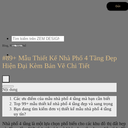
Bỏ
qua
nội
dung
Tìm
kiếm:
,
,
Blog
Nhà
Nhà Phố
#89+ Mẫu Thiết Kế Nhà Phố 4 Tầng Đẹp
Hiện Đại Kèm Bản Vẽ Chi Tiết
Nội dung
Các ưu điểm của mẫu nhà phố 4 tầng mà bạn cần biết
Top 99+ mẫu thiết kế nhà phố 4 tầng đẹp và sang trọng
Bạn đang tìm kiếm đơn vị thiết kế mẫu nhà phố 4 tầng
uy tín?
Nhà phố 4 tầng là một lựa chọn phổ biến cho các khu đô thị đất hẹp