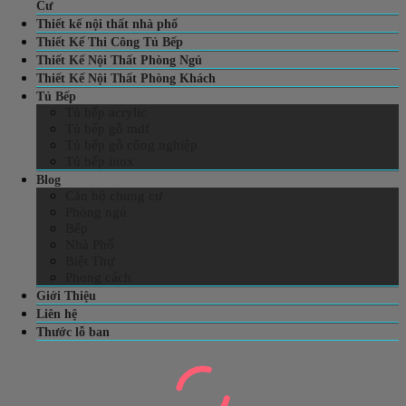
Cư
Thiết kế nội thất nhà phố
Thiết Kế Thi Công Tủ Bếp
Thiết Kế Nội Thất Phòng Ngủ
Thiết Kế Nội Thất Phòng Khách
Tủ Bếp
Tủ bếp acrylic
Tủ bếp gỗ mdf
Tủ bếp gỗ công nghiệp
Tủ bếp inox
Blog
Căn hộ chung cư
Phòng ngủ
Bếp
Nhà Phố
Biệt Thự
Phong cách
Giới Thiệu
Liên hệ
Thước lỗ ban