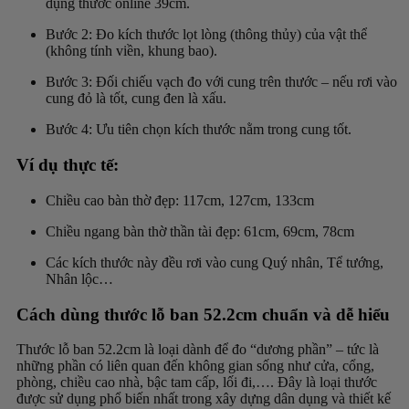
dụng thước online 39cm.
Bước 2: Đo kích thước lọt lòng (thông thủy) của vật thể
(không tính viền, khung bao).
Bước 3: Đối chiếu vạch đo với cung trên thước – nếu rơi vào
cung đỏ là tốt, cung đen là xấu.
Bước 4: Ưu tiên chọn kích thước nằm trong cung tốt.
Ví dụ thực tế:
Chiều cao bàn thờ đẹp: 117cm, 127cm, 133cm
Chiều ngang bàn thờ thần tài đẹp: 61cm, 69cm, 78cm
Các kích thước này đều rơi vào cung Quý nhân, Tể tướng,
Nhân lộc…
Cách dùng thước lỗ ban 52.2cm chuẩn và dễ hiểu
Thước lỗ ban 52.2cm là loại dành để đo “dương phần” – tức là
những phần có liên quan đến không gian sống như cửa, cổng,
phòng, chiều cao nhà, bậc tam cấp, lối đi,…. Đây là loại thước
được sử dụng phổ biến nhất trong xây dựng dân dụng và thiết kế