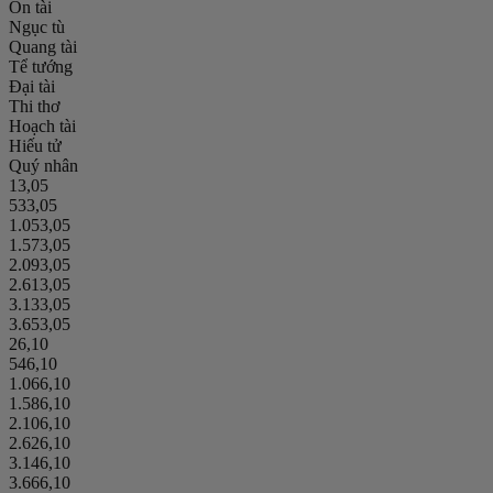
Ôn tài
Ngục tù
Quang tài
Tể tướng
Đại tài
Thi thơ
Hoạch tài
Hiếu tử
Quý nhân
13,05
533,05
1.053,05
1.573,05
2.093,05
2.613,05
3.133,05
3.653,05
26,10
546,10
1.066,10
1.586,10
2.106,10
2.626,10
3.146,10
3.666,10