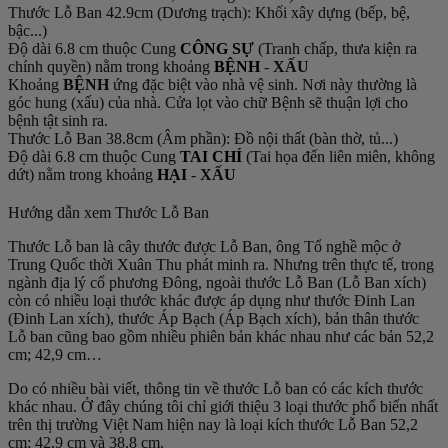
Thước Lỗ Ban 42.9cm (Dương trạch): Khối xây dựng (bếp, bệ,
bậc...)
Độ dài 6.8 cm thuộc Cung
CÔNG SỰ
(Tranh chấp, thưa kiện ra
chính quyền) nằm trong khoảng
BỆNH
-
XẤU
Khoảng
BỆNH
ứng đặc biệt vào nhà vệ sinh. Nơi này thường là
góc hung (xấu) của nhà. Cửa lọt vào chữ Bệnh sẽ thuận lợi cho
bệnh tật sinh ra.
Thước Lỗ Ban 38.8cm (Âm phần): Đồ nội thất (bàn thờ, tủ...)
Độ dài 6.8 cm thuộc Cung
TAI CHÍ
(Tai họa đến liên miên, không
dứt) nằm trong khoảng
HẠI
-
XẤU
Hướng dẫn xem Thước Lỗ Ban
Thước Lỗ ban là cây thước được Lỗ Ban, ông Tổ nghề mộc ở
Trung Quốc thời Xuân Thu phát minh ra. Nhưng trên thực tế, trong
ngành địa lý cổ phương Đông, ngoài thước Lỗ Ban (Lỗ Ban xích)
còn có nhiều loại thước khác được áp dụng như thước Đinh Lan
(Đinh Lan xích), thước Áp Bạch (Áp Bạch xích), bản thân thước
Lỗ ban cũng bao gồm nhiều phiên bản khác nhau như các bản 52,2
cm; 42,9 cm…
Do có nhiều bài viết, thông tin về thước Lỗ ban có các kích thước
khác nhau. Ở đây chúng tôi chỉ giới thiệu 3 loại thước phổ biến nhất
trên thị trường Việt Nam hiện nay là loại kích thước Lỗ Ban 52,2
cm; 42,9 cm và 38,8 cm.