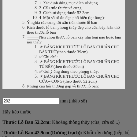
1. Xác định đúng mục đích sử dụng
2. Cấu trúc thước và cung
3. Cách sử dụng thước 52.2cm
4. Một số số đo đẹp phổ biến (lọt lòng):
Ý nghĩa các cung tốt xấu trên thước lỗ ban
Kích thước lỗ ban phong thủy đẹp cho cửa, bếp, bàn thờ
theo thước lỗ ban
Nên chọn thước lỗ ban xây nhà loại nào hoặc làm
nội thất?
📌 BẢNG KÍCH THƯỚC LỖ BAN CHUẨN CHO
BÀN THỜ (theo thước 39cm)
✅ Ghi chú:
📌 BẢNG KÍCH THƯỚC LỖ BAN CHUẨN CHO
TỦ BẾP (theo thước 39cm)
✅ Gợi ý ứng dụng theo phong thủy:
📌 BẢNG KÍCH THƯỚC LỖ BAN CHUẨN CHO
CỬA – CỔNG (theo thước 52.2cm)
Những câu hỏi thường gặp về thước lỗ ban:
mm (nhập số)
Hãy kéo thước
Thước Lỗ Ban 52.2cm:
Khoảng thông thủy (cửa, cửa sổ...)
Thước Lỗ Ban 42.9cm (Dương trạch):
Khối xây dựng (bếp, bệ,