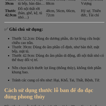
39cm
tủ bếp, bàn đảo…
88cm
Vượng
Đồ nội thất rời
Thước
48cm, 56cm, 66cm,
Hỷ sự, Thiên
(bàn, ghế, kệ, tủ
42.9cm
72cm
đức, Tài chí
nhỏ…)
✅
Ghi chú sử dụng:
Thước 52.2cm: Dùng đo dương phần, đo lọt lòng cửa hoặc
chiều cao trần.
Thước 39cm: Dùng đo âm phần cố định, như bàn thờ, mặt
bếp, mặt tủ.
Thước 42.9cm: Dùng đo âm phần di động, đồ nội thất nhỏ có
thể thay đổi vị trí.
Nên chọn kích thước lọt lòng (thông thủy), không tính phần
khung bao.
Tránh các cung có tên như: Hại, Khổ, Tai, Thất, Bệnh, Tử.
Cách sử dụng thước lỗ ban để đo đạc
đúng phong thủy