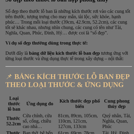
Số đẹp theo thước lỗ ban là những kích thước rơi vào các cung tốt
trên thước, tượng trưng cho may mắn, tài lộc, sức khỏe, hạnh
phúc… Trong mỗi loại thước (39cm, 42.9cm, 52.2cm), các cung
tốt sẽ khác nhau, nhưng nhìn chung, các cung có tên như Tài,
Nghĩa, Quan, Phúc, Đinh, Hỷ… được coi là “số đẹp”.
Ví dụ số đẹp thường dùng trong thực tế:
Dưới đây là
bảng dữ liệu kích thước lỗ ban đẹp
tương ứng với
từng loại thước và ứng dụng thực tế trong xây dựng – nội thất:
📌
BẢNG KÍCH THƯỚC LỖ BAN ĐẸP
THEO LOẠI THƯỚC & ỨNG DỤNG
Loại
Kích thước đẹp phổ
Cung phong
thước
Ứng dụng đo
biến
thủy đẹp
lỗ ban
Cửa chính, cửa
81cm, 89cm, 105cm,
Quý nhân, Tài,
Thước
sổ, cổng, chiều
110cm, 121cm,
Nghĩa, Quan,
52.2cm
cao nhà…
127cm, 133cm
Phúc
Thước
Ban thờ, bệ bếp,
61cm, 69cm, 78cm,
Tài, Hỷ, Đinh,