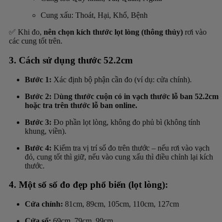
Cung xấu: Thoát, Hại, Khổ, Bệnh
✅ Khi đo,
nên chọn kích thước lọt lòng (thông thủy)
rơi vào
các cung tốt trên.
3. Cách sử dụng thước 52.2cm
Bước 1:
Xác định bộ phận cần đo (ví dụ: cửa chính).
Bước 2:
D
ùng thước cuộn có in vạch thước lỗ ban 52.2cm
hoặc tra trên thước lỗ ban online.
Bước 3:
Đo phần lọt lòng, không đo phủ bì (không tính
khung, viền).
Bước 4:
Kiểm tra vị trí số đo trên thước – nếu rơi vào vạch
đỏ, cung tốt thì giữ, nếu vào cung xấu thì điều chỉnh lại kích
thước.
4. Một số số đo đẹp phổ biến (lọt lòng):
Cửa chính:
81cm, 89cm, 105cm, 110cm, 127cm
Cửa sổ:
69cm, 79cm, 99cm