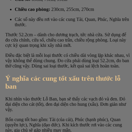
Chiều cao phòng:
230cm, 255cm, 270cm
Các số này đều rơi vào các cung Tài, Quan, Phúc, Nghĩa trên
thước.
Thước 52.2cm – dành cho dương trạch, tức nhà cửa. Sử dụng để
đo cửa chính, cửa sổ, chiều cao trần, chiều rộng phòng. Loại này
cực kỳ quan trọng khi xây nhà mới.
Điều đặc biệt là mỗi loại thước có chiều dài vòng lặp khác nhau, vì
vậy không thể dùng chung. Đo cửa phải dùng loại 52.2cm, đo ban
thờ cũng vậy. Dùng sai loại thước, kết quả sai lệch hoàn toàn.
Ý nghĩa các cung tốt xấu trên thước lỗ
ban
Khi nhìn vào thước Lỗ Ban, bạn sẽ thấy các vạch đỏ và đen. Đỏ
đại diện cho cát (tốt), đen đại diện cho hung (xấu). Đơn giản như
vậy.
Bốn cung tốt bao gồm: Tài (của cải), Phúc (hạnh phúc), Quan
(quyền lực), Nghĩa (đạo đức). Khi kích thước rơi vào các cung
này, gia chủ sẽ gặp nhiều may mắn.