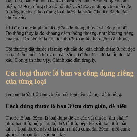
Đầu tiên, bạn cần hiểu ba loại thước cơ bản: 39cm dùng cho âm
phần, 42.9cm dùng cho đồ nội thất, và 52.2cm dùng cho nhà cửa
(dương trạch). Chọn đúng loại thước là bước đầu tiên để đo đạc
chuẩn xác.
Khi đo, bạn cần phân biệt giữa “đo thông thủy” và “đo phủ bì”.
Đo thông thủy là đo khoảng cách thông thoáng, như khoảng trống
của cửa. Đo phủ bì là đo kích thước toàn bộ, bao gồm cả khung.
Tôi thường đặt thước sát mép vật cần đo, căn chỉnh điểm 0, rồi đọc
số tại điểm cuối. Nhìn vào màu sắc tại điểm đó – đỏ là tốt, đen là
xấu. Đơn giản như vậy. Chính xác đến từng ly.
Các loại thước lỗ ban và công dụng riêng
của từng loại
Ba loại thước Lỗ Ban chuẩn mỗi loại đều có mục đích riêng:
Cách dùng thước lỗ ban 39cm đơn giản, dễ hiểu
Thước lỗ ban 39cm là loại dùng để đo các vật thuộc “âm phần”
như: ban thờ, mộ phần, bệ thờ, tủ thờ, bếp, két sắt, bàn thờ thần
tài…. Loại thước này chia thành nhiều cung dài 39cm, mỗi cung
gồm các đoạn tốt – xấu xen kẽ.