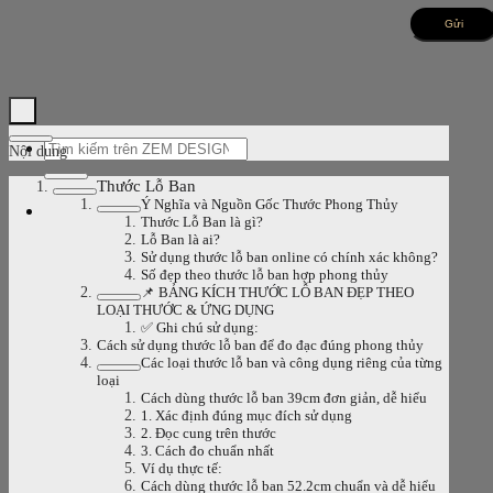
Bỏ
qua
nội
dung
Tìm
Nội dung
kiếm:
Thước Lỗ Ban
Ý Nghĩa và Nguồn Gốc Thước Phong Thủy
Thước Lỗ Ban là gì?
Lỗ Ban là ai?
Sử dụng thước lỗ ban online có chính xác không?
Số đẹp theo thước lỗ ban hợp phong thủy
📌 BẢNG KÍCH THƯỚC LỖ BAN ĐẸP THEO
LOẠI THƯỚC & ỨNG DỤNG
✅ Ghi chú sử dụng:
Cách sử dụng thước lỗ ban để đo đạc đúng phong thủy
Các loại thước lỗ ban và công dụng riêng của từng
loại
Cách dùng thước lỗ ban 39cm đơn giản, dễ hiểu
1. Xác định đúng mục đích sử dụng
2. Đọc cung trên thước
3. Cách đo chuẩn nhất
Ví dụ thực tế:
Cách dùng thước lỗ ban 52.2cm chuẩn và dễ hiểu