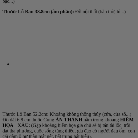
bậc...)
Thước Lỗ Ban 38.8cm (âm phần):
Đồ nội thất (bàn thờ, tủ...)
Thước Lỗ Ban 52.2cm: Khoảng không thông thủy (cửa, cửa sổ...)
Độ dài 6.8 cm thuộc Cung
ÁN THÀNH
nằm trong khoảng
HIỂM
HỌA
-
XẤU
: (Gặp khoảng hiểm họa gia chủ sẽ bị tán tài lộc, trôi
dạt tha phương, cuộc sống túng thiếu, gia đạo có người đau ốm, con
cái dâm ô hư thân mất nết, bất trung bất hiếu).