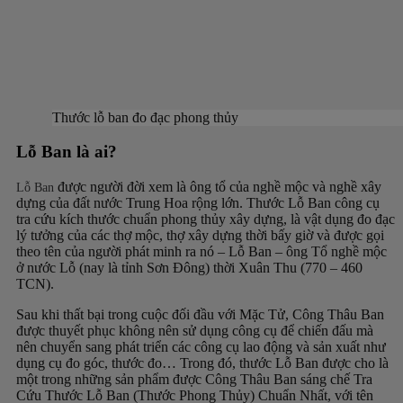
Thước lỗ ban đo đạc phong thủy
Lỗ Ban là ai?
được người đời xem là ông tổ của nghề mộc và nghề xây
Lỗ Ban
dựng của đất nước Trung Hoa rộng lớn. Thước Lỗ Ban công cụ
tra cứu kích thước chuẩn phong thủy xây dựng, là vật dụng đo đạc
lý tưởng của các thợ mộc, thợ xây dựng thời bấy giờ và được gọi
theo tên của người phát minh ra nó – Lỗ Ban – ông Tổ nghề mộc
ở nước Lỗ (nay là tỉnh Sơn Đông) thời Xuân Thu (770 – 460
TCN).
Sau khi thất bại trong cuộc đối đầu với Mặc Tử, Công Thâu Ban
được thuyết phục không nên sử dụng công cụ để chiến đấu mà
nên chuyển sang phát triển các công cụ lao động và sản xuất như
dụng cụ đo góc, thước đo… Trong đó, thước Lỗ Ban được cho là
một trong những sản phẩm được Công Thâu Ban sáng chế
Tra
Cứu Thước Lỗ Ban (Thước Phong Thủy) Chuẩn Nhất
, với tên