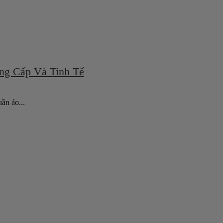
ng Cấp Và Tinh Tế
ần áo...