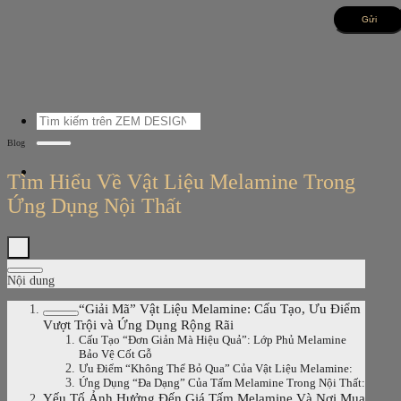
Bỏ
qua
nội
dung
Tìm
kiếm:
Blog
Tìm Hiểu Về Vật Liệu Melamine Trong
Ứng Dụng Nội Thất
Nội dung
“Giải Mã” Vật Liệu Melamine: Cấu Tạo, Ưu Điểm
Vượt Trội và Ứng Dụng Rộng Rãi
Cấu Tạo “Đơn Giản Mà Hiệu Quả”: Lớp Phủ Melamine
Bảo Vệ Cốt Gỗ
Ưu Điểm “Không Thể Bỏ Qua” Của Vật Liệu Melamine:
Ứng Dụng “Đa Dạng” Của Tấm Melamine Trong Nội Thất:
Yếu Tố Ảnh Hưởng Đến Giá Tấm Melamine Và Nơi Mua