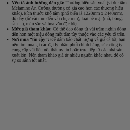
Yếu tố ảnh hưởng đến giá:
Thương hiệu sản xuất (ví dụ: tấm
Melamine An Cường thường có giá cao hơn các thương hiệu
khác), kích thước khổ tấm (phổ biến là 1220mm x 2440mm),
độ dày (từ vài mm đến vài chục mm), loại bề mặt (mờ, bóng,
sần…), màu sắc và hoa văn đặc biệt.
Mức giá tham khảo:
Có thể dao động từ vài trăm nghìn đồng
đến hơn một triệu đồng một tấm tùy thuộc vào các yếu tố trên.
Nơi mua “tin cậy”:
Để đảm bảo chất lượng và giá cả tốt, bạn
nên tìm mua tại các đại lý phân phối chính hãng, các công ty
cung cấp vật liệu nội thất uy tín hoặc trực tiếp từ các nhà sản
xuất lớn. Nên tham khảo giá từ nhiều nguồn khác nhau để có
sự so sánh tốt nhất.