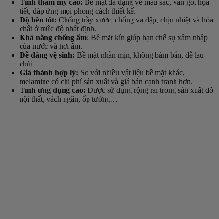
Tính thẩm mỹ cao:
Bề mặt đa dạng về màu sắc, vân gỗ, họa
tiết, đáp ứng mọi phong cách thiết kế.
Độ bền tốt:
Chống trầy xước, chống va đập, chịu nhiệt và hóa
chất ở mức độ nhất định.
Khả năng chống ẩm:
Bề mặt kín giúp hạn chế sự xâm nhập
của nước và hơi ẩm.
Dễ dàng vệ sinh:
Bề mặt nhẵn mịn, không bám bẩn, dễ lau
chùi.
Giá thành hợp lý:
So với nhiều vật liệu bề mặt khác,
melamine có chi phí sản xuất và giá bán cạnh tranh hơn.
Tính ứng dụng cao:
Được sử dụng rộng rãi trong sản xuất đồ
nội thất, vách ngăn, ốp tường…