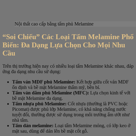
Nội thất cao cấp bằng tấm phủ Melamine
“Soi Chiếu” Các Loại Tấm Melamine Phổ
Biến: Đa Dạng Lựa Chọn Cho Mọi Nhu
Cầu
Trên thị trường hiện nay có nhiều loại tấm Melamine khác nhau, đáp
ứng đa dạng nhu cầu sử dụng:
Tấm ván MDF phủ Melamine:
Kết hợp giữa cốt ván MDF
ổn định và bề mặt Melamine thẩm mỹ, bền bỉ.
Tấm ván dăm phủ Melamine (MFC):
Lựa chọn kinh tế với
bề mặt Melamine đa dạng.
Tấm nhựa phủ Melamine:
Cốt nhựa (thường là PVC hoặc
Picomat) được phủ lớp Melamine, có khả năng chống nước
tuyệt đối, thường được sử dụng trong môi trường ẩm ướt như
nhà tắm.
Tấm dán melamine:
Loại tấm Melamine mỏng, có lớp keo ở
mặt sau, dùng để dán lên bề mặt cốt gỗ.