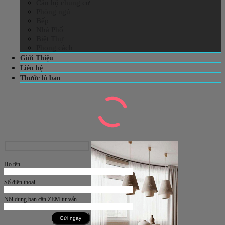
Căn hộ chung cư
Phòng ngủ
Bếp
Nhà Phố
Biệt Thự
Phong cách
Giới Thiệu
Liên hệ
Thước lỗ ban
Họ tên
Số điện thoại
Nội dung bạn cần ZEM tư vấn