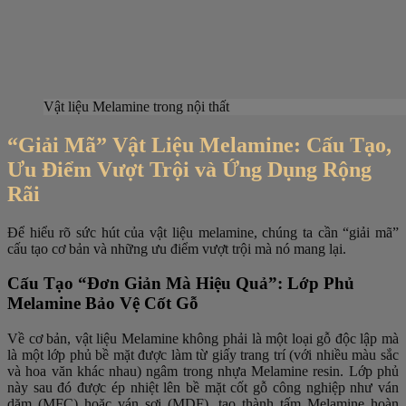
Vật liệu Melamine trong nội thất
“Giải Mã” Vật Liệu Melamine: Cấu Tạo,
Ưu Điểm Vượt Trội và Ứng Dụng Rộng
Rãi
Để hiểu rõ sức hút của vật liệu melamine, chúng ta cần “giải mã”
cấu tạo cơ bản và những ưu điểm vượt trội mà nó mang lại.
Cấu Tạo “Đơn Giản Mà Hiệu Quả”: Lớp Phủ
Melamine Bảo Vệ Cốt Gỗ
Về cơ bản, vật liệu Melamine không phải là một loại gỗ độc lập mà
là một lớp phủ bề mặt được làm từ giấy trang trí (với nhiều màu sắc
và hoa văn khác nhau) ngâm trong nhựa Melamine resin. Lớp phủ
này sau đó được ép nhiệt lên bề mặt cốt gỗ công nghiệp như ván
dăm (MFC) hoặc ván sợi (MDF), tạo thành tấm Melamine hoàn