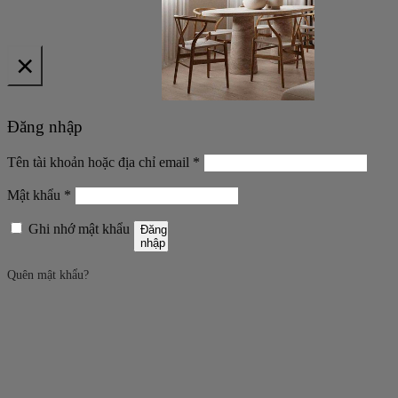
×
Đăng nhập
Bắt
Tên tài khoản hoặc địa chỉ email
*
buộc
Bắt
Mật khẩu
*
buộc
Ghi nhớ mật khẩu
Đăng
nhập
Quên mật khẩu?