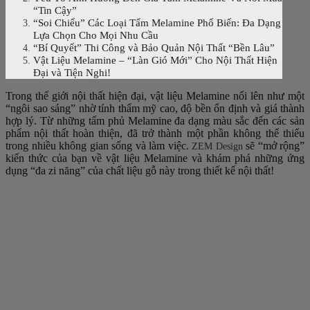
“Tin Cậy”
“Soi Chiếu” Các Loại Tấm Melamine Phổ Biến: Đa Dạng
Lựa Chọn Cho Mọi Nhu Cầu
“Bí Quyết” Thi Công và Bảo Quản Nội Thất “Bền Lâu”
Vật Liệu Melamine – “Làn Gió Mới” Cho Nội Thất Hiện
Đại và Tiện Nghi!
Trong thế giới nội thất hiện đại, vật liệu Melamine nổi lên như một
“ngôi sao sáng” nhờ tính thẩm mỹ cao, độ bền ổn định và giá thành
hợp lý. Từ những tấm phủ Melamine đa dạng màu sắc đến các sản
phẩm nội thất hoàn thiện, đã trở thành một phần không thể thiếu
trong nhiều không gian sống và làm việc.
sẽ “mở rộng”
ZEM Design
kiến thức của bạn về vật liệu Melamine và khám phá những ứng
dụng “đa zi năng” của chất liệu gỗ này trong thiết kế nội thất!