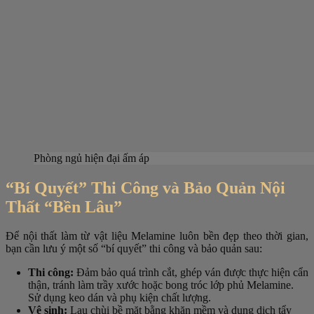
Phòng ngủ hiện đại ấm áp
“Bí Quyết” Thi Công và Bảo Quản Nội
Thất “Bền Lâu”
Để nội thất làm từ vật liệu Melamine luôn bền đẹp theo thời gian,
bạn cần lưu ý một số “bí quyết” thi công và bảo quản sau:
Thi công:
Đảm bảo quá trình cắt, ghép ván được thực hiện cẩn
thận, tránh làm trầy xước hoặc bong tróc lớp phủ Melamine.
Sử dụng keo dán và phụ kiện chất lượng.
Vệ sinh:
Lau chùi bề mặt bằng khăn mềm và dung dịch tẩy