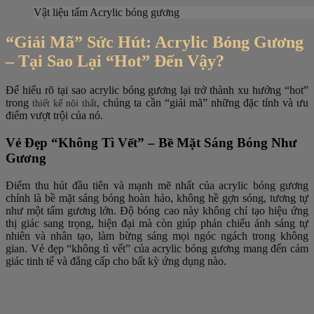
Vật liệu tấm Acrylic bóng gương
“Giải Mã” Sức Hút: Acrylic Bóng Gương
– Tại Sao Lại “Hot” Đến Vậy?
Để hiểu rõ tại sao acrylic bóng gương lại trở thành xu hướng “hot”
trong
, chúng ta cần “giải mã” những đặc tính và ưu
thiết kế nội thất
điểm vượt trội của nó.
Vẻ Đẹp “Không Tì Vết” – Bề Mặt Sáng Bóng Như
Gương
Điểm thu hút đầu tiên và mạnh mẽ nhất của acrylic bóng gương
chính là bề mặt sáng bóng hoàn hảo, không hề gợn sóng, tương tự
như một tấm gương lớn. Độ bóng cao này không chỉ tạo hiệu ứng
thị giác sang trọng, hiện đại mà còn giúp phản chiếu ánh sáng tự
nhiên và nhân tạo, làm bừng sáng mọi ngóc ngách trong không
gian. Vẻ đẹp “không tì vết” của acrylic bóng gương mang đến cảm
giác tinh tế và đẳng cấp cho bất kỳ ứng dụng nào.