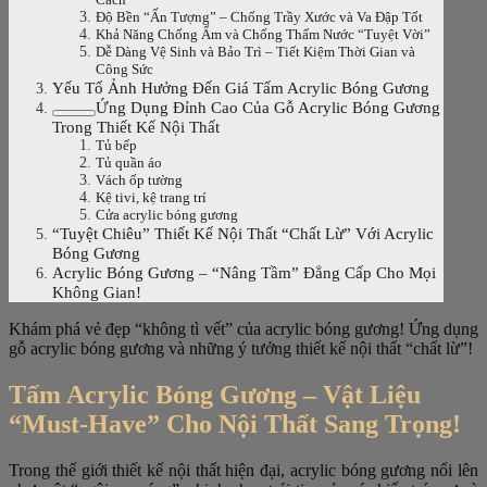
Độ Bền “Ấn Tượng” – Chống Trầy Xước và Va Đập Tốt
Khả Năng Chống Ẩm và Chống Thấm Nước “Tuyệt Vời”
Dễ Dàng Vệ Sinh và Bảo Trì – Tiết Kiệm Thời Gian và
Công Sức
Yếu Tố Ảnh Hưởng Đến Giá Tấm Acrylic Bóng Gương
Ứng Dụng Đỉnh Cao Của Gỗ Acrylic Bóng Gương
Trong Thiết Kế Nội Thất
Tủ bếp
Tủ quần áo
Vách ốp tường
Kệ tivi, kệ trang trí
Cửa acrylic bóng gương
“Tuyệt Chiêu” Thiết Kế Nội Thất “Chất Lừ” Với Acrylic
Bóng Gương
Acrylic Bóng Gương – “Nâng Tầm” Đẳng Cấp Cho Mọi
Không Gian!
Khám phá vẻ đẹp “không tì vết” của acrylic bóng gương! Ứng dụng
gỗ acrylic bóng gương và những ý tưởng thiết kế nội thất “chất lừ”!
Tấm Acrylic Bóng Gương – Vật Liệu
“Must-Have” Cho Nội Thất Sang Trọng!
Trong thế giới thiết kế nội thất hiện đại, acrylic bóng gương nổi lên