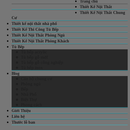
Trang chủ
Thiết Kế Nội Thất
Thiết Kế Nội Thất Chung
Cư
Thiết kế nội thất nhà phố
Thiết Kế Thi Công Tủ Bếp
Thiết Kế Nội Thất Phòng Ngủ
Thiết Kế Nội Thất Phòng Khách
Tủ Bếp
Tủ bếp acrylic
Tủ bếp gỗ mdf
Tủ bếp gỗ công nghiệp
Tủ bếp inox
Blog
Căn hộ chung cư
Phòng ngủ
Bếp
Nhà Phố
Biệt Thự
Phong cách
Giới Thiệu
Liên hệ
Thước lỗ ban