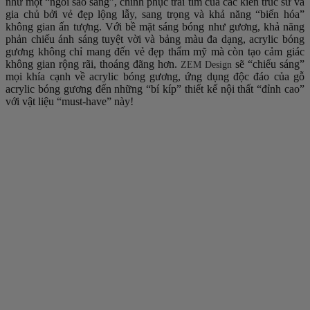
như một “ngôi sao sáng”, chinh phục trái tim của các kiến trúc sư và
gia chủ bởi vẻ đẹp lộng lẫy, sang trọng và khả năng “biến hóa”
không gian ấn tượng. Với bề mặt sáng bóng như gương, khả năng
phản chiếu ánh sáng tuyệt vời và bảng màu đa dạng, acrylic bóng
gương không chỉ mang đến vẻ đẹp thẩm mỹ mà còn tạo cảm giác
không gian rộng rãi, thoáng đãng hơn.
sẽ “chiếu sáng”
ZEM Design
mọi khía cạnh về acrylic bóng gương, ứng dụng độc đáo của gỗ
acrylic bóng gương đến những “bí kíp” thiết kế nội thất “đỉnh cao”
với vật liệu “must-have” này!