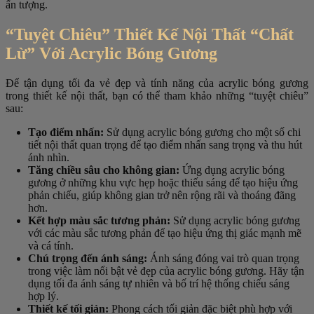
ấn tượng.
“Tuyệt Chiêu” Thiết Kế Nội Thất “Chất
Lừ” Với Acrylic Bóng Gương
Để tận dụng tối đa vẻ đẹp và tính năng của acrylic bóng gương
trong thiết kế nội thất, bạn có thể tham khảo những “tuyệt chiêu”
sau:
Tạo điểm nhấn:
Sử dụng acrylic bóng gương cho một số chi
tiết nội thất quan trọng để tạo điểm nhấn sang trọng và thu hút
ánh nhìn.
Tăng chiều sâu cho không gian:
Ứng dụng acrylic bóng
gương ở những khu vực hẹp hoặc thiếu sáng để tạo hiệu ứng
phản chiếu, giúp không gian trở nên rộng rãi và thoáng đãng
hơn.
Kết hợp màu sắc tương phản:
Sử dụng acrylic bóng gương
với các màu sắc tương phản để tạo hiệu ứng thị giác mạnh mẽ
và cá tính.
Chú trọng đến ánh sáng:
Ánh sáng đóng vai trò quan trọng
trong việc làm nổi bật vẻ đẹp của acrylic bóng gương. Hãy tận
dụng tối đa ánh sáng tự nhiên và bố trí hệ thống chiếu sáng
hợp lý.
Thiết kế tối giản:
Phong cách tối giản đặc biệt phù hợp với