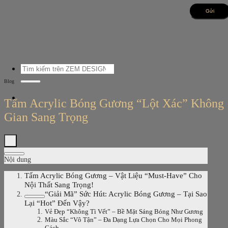
Bỏ
qua
nội
dung
Tìm
kiếm:
Blog
Tấm Acrylic Bóng Gương “Lột Xác” Không
Gian Sang Trọng
Nội dung
Tấm Acrylic Bóng Gương – Vật Liệu “Must-Have” Cho
Nội Thất Sang Trọng!
“Giải Mã” Sức Hút: Acrylic Bóng Gương – Tại Sao
Lại “Hot” Đến Vậy?
Vẻ Đẹp “Không Tì Vết” – Bề Mặt Sáng Bóng Như Gương
Màu Sắc “Vô Tận” – Đa Dạng Lựa Chọn Cho Mọi Phong
Cách