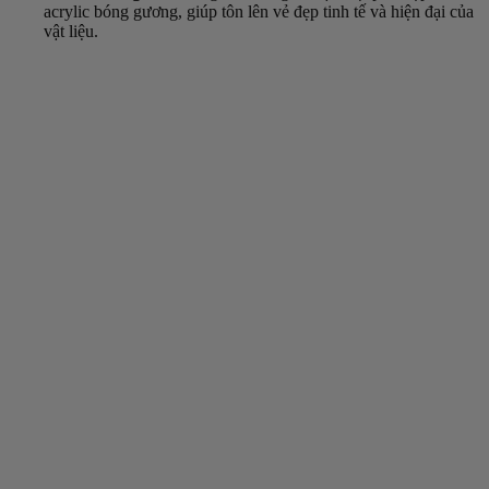
acrylic bóng gương, giúp tôn lên vẻ đẹp tinh tế và hiện đại của
vật liệu.