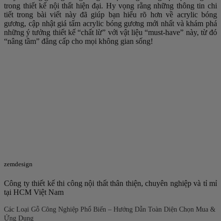
trong thiết kế nội thất hiện đại. Hy vọng rằng những thông tin chi
tiết trong bài viết này đã giúp bạn hiểu rõ hơn về acrylic bóng
gương, cập nhật giá tấm acrylic bóng gương mới nhất và khám phá
những ý tưởng thiết kế “chất lừ” với vật liệu “must-have” này, từ đó
“nâng tầm” đẳng cấp cho mọi không gian sống!
zemdesign
Công ty thiết kế thi công nội thất thân thiện, chuyên nghiệp và tỉ mỉ
tại HCM Việt Nam
Các Loại Gỗ Công Nghiệp Phổ Biến – Hướng Dẫn Toàn Diện Chọn Mua &
Ứng Dụng