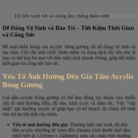
Độ bền tuyệt vời và chống ẩm, chống thấm nước
Dễ Dàng Vệ Sinh và Bảo Trì – Tiết Kiệm Thời Gian
và Công Sức
Bề mặt nhẵn bóng của acrylic bóng gương rất dễ dàng vệ sinh và
lau chùi. Chỉ cần một chiếc khăn mềm và dung dịch tẩy rửa nhẹ là
bạn có thể loại bỏ mọi vết bẩn một cách nhanh chóng, giúp tiết kiệm
thời gian và công sức bảo trì.
Yếu Tố Ảnh Hưởng Đến Giá Tấm Acrylic
Bóng Gương
Giá tấm acrylic bóng gương có thể dao động tùy thuộc vào nhiều
yếu tố như thương hiệu, độ dày, kích
và màu sắc. Việc “cập
thước
nhật” giá thường xuyên sẽ giúp bạn có kế hoạch tài chính tốt nhất
cho dự án nội thất của mình.
Yếu tố ảnh hưởng đến giá:
Thương hiệu sản xuất, độ dày
tấm acrylic (thường từ 1mm đến 20mm), kích thước khổ tấm
(phổ biến là 1220mm x 2440mm), màu sắc (màu đơn thường