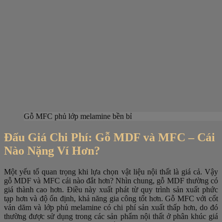
Gỗ MFC phủ lớp melamine bền bỉ
Đấu Giá Chi Phí: Gỗ MDF và MFC – Cái
Nào Nặng Ví Hơn?
Một yếu tố quan trọng khi lựa chọn vật liệu nội thất là giá cả. Vậy
gỗ MDF và MFC cái nào đắt hơn? Nhìn chung, gỗ MDF thường có
giá thành cao hơn. Điều này xuất phát từ quy trình sản xuất phức
tạp hơn và độ ổn định, khả năng gia công tốt hơn. Gỗ MFC với cốt
ván dăm và lớp phủ melamine có chi phí sản xuất thấp hơn, do đó
thường được sử dụng trong các sản phẩm nội thất ở phân khúc giá