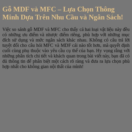
Gỗ MDF và MFC – Lựa Chọn Thông
Minh Dựa Trên Nhu Cầu và Ngân Sách!
Việc so sánh gỗ MDF và MFC cho thấy cả hai loại vật liệu này đều
có những ưu điểm và nhược điểm riêng, phù hợp với những mục
đích sử dụng và mức ngân sách khác nhau. Không có câu trả lời
tuyệt đối cho câu hỏi MFC và MDF cái nào tốt hơn, mà quyết định
cuối cùng phụ thuộc vào yêu cầu cụ thể của bạn. Hy vọng rằng với
những phân tích chi tiết và khách quan trong bài viết này, bạn đã có
đủ thông tin để phân biệt một cách rõ ràng và đưa ra lựa chọn phù
hợp nhất cho không gian nội thất của mình!