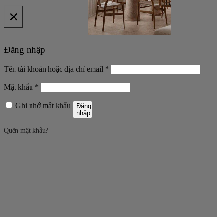
×
Đăng nhập
Bắt
Tên tài khoản hoặc địa chỉ email
*
buộc
Bắt
Mật khẩu
*
buộc
Ghi nhớ mật khẩu
Đăng
nhập
Quên mật khẩu?