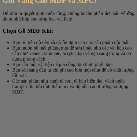
Gửi Vàng Cho MDF và MFC?
Để đưa ra quyết định cuối cùng, chúng ta cần phân tích sâu về ứng
dụng phù hợp của từng loại vật liệu:
Chọn Gỗ MDF Khi:
Bạn ưu tiên độ bền và độ ổn định cao cho sản phẩm nội thất.
Bạn muốn bề mặt phẳng mịn để sơn hoặc phủ các vật liệu cao
cấp như veneer, laminate, acrylic, tạo vẻ đẹp sang trọng và đa
dạng phong cách.
Bạn cần một vật liệu dễ gia công, tạo hình phức tạp.
Bạn sẵn sàng đầu tư chi phí cao hơn một chút để có chất lượng
tốt hơn.
Các sản phẩm như cánh tủ sơn, tủ bếp hiện đại, vách ngăn
trang trí đòi hỏi tính thẩm mỹ và độ bền cao thường sử dụng
MDF.