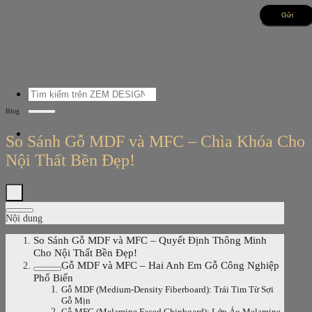
Bỏ
qua
nội
dung
Tìm
kiếm:
Blog
So Sánh Gỗ MDF và MFC – Chìa Khóa Cho
Nội Thất Bền Đẹp!
Nội dung
So Sánh Gỗ MDF và MFC – Quyết Định Thông Minh
Cho Nội Thất Bền Đẹp!
Gỗ MDF và MFC – Hai Anh Em Gỗ Công Nghiệp
Phổ Biến
Gỗ MDF (Medium-Density Fiberboard): Trái Tim Từ Sợi
Gỗ Mịn
Gỗ MFC (Melamine Faced Chipboard): Lớp Áo Melamine