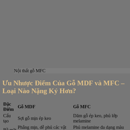
Nội thất gỗ MFC
Ưu Nhược Điểm Của Gỗ MDF và MFC –
Loại Nào Nặng Ký Hơn?
Đặc
Gỗ MDF
Gỗ MFC
Điểm
Cấu
Dăm gỗ ép keo, phủ lớp
Sợi gỗ mịn ép keo
tạo
melamine
Phẳng mịn, dễ phủ các vật
Phủ melamine đa dạng màu
Bề mặt