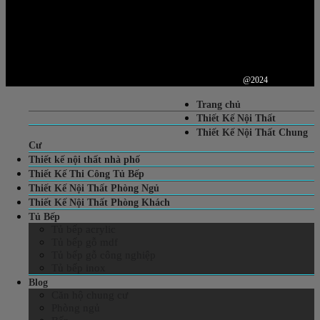
@2024
Trang chủ
Thiết Kế Nội Thất
Thiết Kế Nội Thất Chung
Cư
Thiết kế nội thất nhà phố
Thiết Kế Thi Công Tủ Bếp
Thiết Kế Nội Thất Phòng Ngủ
Thiết Kế Nội Thất Phòng Khách
Tủ Bếp
Tủ bếp acrylic
Tủ bếp gỗ mdf
Tủ bếp gỗ công nghiệp
Tủ bếp inox
Blog
Căn hộ chung cư
Phòng ngủ