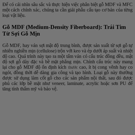
Để có cái nhìn sâu sắc và thực hiện việc phân biệt gỗ MDF và MFC
một cách chính xác, chúng ta cần giải phẫu cấu tạo cơ bản của từng
loại vật liệu.
Gỗ MDF (Medium-Density Fiberboard): Trái Tim
Từ Sợi Gỗ Mịn
Gỗ MDF, hay ván sợi mật độ trung bình, được sản xuất từ sợi gỗ tự
nhiên nghiền mịn (cellulose) trộn với keo và ép dưới áp suất và nhiệt
độ cao. Quá trình này tạo ra một tấm ván có cấu trúc đồng đều, mật
độ sợi gỗ dày đặc và bề mặt phẳng mịn. Chính cấu trúc này mang
lại cho gỗ MDF độ ổn định kích
cao, ít bị cong vênh hay co
thước
ngót, đồng thời dễ dàng gia công và tạo hình. Loại gỗ này thường
được sử dụng làm cốt gỗ cho các sản phẩm nội thất, sau đó được
phủ các lớp bề mặt như veneer, laminate, acrylic hoặc sơn PU để
tăng tính thẩm mỹ và bảo vệ.