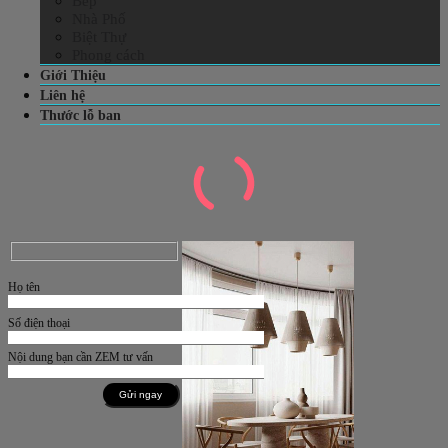
Bếp
Nhà Phố
Biệt Thự
Phong cách
Giới Thiệu
Liên hệ
Thước lỗ ban
Họ tên
Số điện thoại
Nội dung bạn cần ZEM tư vấn