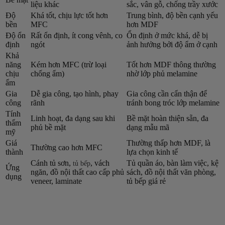
liệu khác
sắc, vân gỗ, chống trầy xước
Độ
Khá tốt, chịu lực tốt hơn
Trung bình, độ bền cạnh yếu
bền
MFC
hơn MDF
Độ ổn
Rất ổn định, ít cong vênh, co
Ổn định ở mức khá, dễ bị
định
ngót
ảnh hưởng bởi độ ẩm ở cạnh
Khả
năng
Kém hơn MFC (trừ loại
Tốt hơn MDF thông thường
chịu
chống ẩm)
nhờ lớp phủ melamine
ẩm
Gia
Dễ gia công, tạo hình, phay
Gia công cần cẩn thận để
công
rãnh
tránh bong tróc lớp melamine
Tính
Linh hoạt, đa dạng sau khi
Bề mặt hoàn thiện sẵn, đa
thẩm
phủ bề mặt
dạng mẫu mã
mỹ
Giá
Thường thấp hơn MDF, là
Thường cao hơn MFC
thành
lựa chọn kinh tế
Cánh tủ sơn,
, vách
Tủ quần áo, bàn làm việc, kệ
tủ bếp
Ứng
ngăn, đồ nội thất cao cấp phủ
sách, đồ nội thất văn phòng,
dụng
veneer, laminate
tủ bếp giá rẻ