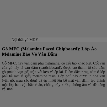
Nội thất gỗ MDF
Gỗ MFC (Melamine Faced Chipboard): Lớp Áo
Melamine Bảo Vệ Ván Dăm
Gỗ MFC, hay ván dăm phủ melamine, có cấu tạo khác biệt. Cốt ván
của gỗ này là ván dăm (particleboard), được tạo thành từ các dăm
gỗ (mảnh vụn gỗ) trộn với keo và ép lại. Điểm đặc trưng nằm ở lớp
phủ bề mặt là giấy melamine resin. Lớp phủ này được in hoa văn
(vân gỗ, màu sắc đơn) và ép nhiệt lên bề mặt ván dăm, tạo thành
một lớp bảo vệ chắc chắn, chống trầy xước, chống ẩm và dễ dàng
vệ sinh.