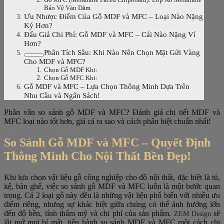
Bảo Vệ Ván Dăm
Ưu Nhược Điểm Của Gỗ MDF và MFC – Loại Nào Nặng
Ký Hơn?
Đấu Giá Chi Phí: Gỗ MDF và MFC – Cái Nào Nặng Ví
Hơn?
Phân Tích Sâu: Khi Nào Nên Chọn Mặt Gửi Vàng
Cho MDF và MFC?
Chọn Gỗ MDF Khi:
Chọn Gỗ MFC Khi:
Gỗ MDF và MFC – Lựa Chọn Thông Minh Dựa Trên
Nhu Cầu và Ngân Sách!
Phân vân so sánh gỗ MDF và MFC? Đánh giá chi tiết MDF và
MFC loại nào tốt hơn, giá cả ra sao và cách phân biệt chuẩn nhất!
So Sánh Gỗ MDF và MFC – Quyết Định
Thông Minh Cho Nội Thất Bền Đẹp!
Khi lựa chọn vật liệu gỗ công nghiệp cho đồ nội thất, đặc biệt là tủ,
kệ, bàn ghế, việc so sánh gỗ MDF và MFC luôn là một bước quan
trọng. Cả 2 loại gỗ này đều là những vật liệu phổ biến với nhiều ưu
điểm riêng, nhưng sự khác biệt giữa chúng có thể ảnh hưởng lớn
đến độ bền, tính thẩm mỹ và chi phí của sản phẩm.
sẽ
ZEM Design
lật mở mọi bí mật, tiến hành so sánh MDF và MFC một cách chi