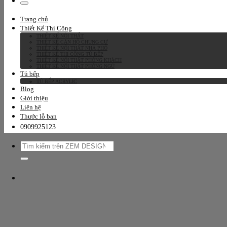
kiếm:
Trang chủ
Thiết Kế Thi Công
THIẾT KẾ NỘI THẤT
THIẾT KẾ CĂN HỘ CHUNG CƯ
THIẾT KẾ NỘI THẤT NHÀ PHỐ
THIẾT KẾ THI CÔNG TỦ BẾP
THIẾT KẾ NỘI THẤT PHÒNG KHÁCH
THIẾT KẾ NỘI THẤT PHÒNG NGỦ
Tủ bếp
TỦ BẾP ACRYLIC
Blog
Giới thiệu
Liên hệ
Thước lỗ ban
0909925123
Tìm
kiếm: