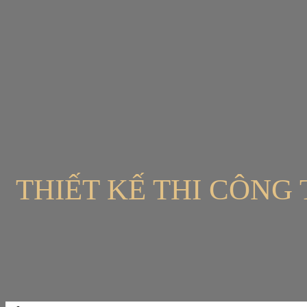
Bỏ
qua
nội
dung
THIẾT KẾ THI CÔNG 
Tìm