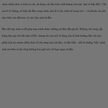
chọn nhầm đơn vị kém uy tín, sử dụng vật liệu kém chất lượng với mác "giá rẻ hấp dẫn". Chỉ
sau 6-12 tháng, tủ bếp bắt đầu cong vênh, bản lề rỉ sét, cánh tủ bong tróc – và khoản chi phí
sửa chữa còn đắt hơn cả việc làm mới từ đầu.
Bài viết này sinh ra để giúp bạn tránh được những sai lầm đắt giá đó. Không chỉ cung cấp
bảng báo giá chi tiết năm 2026, chúng tôi còn mổ xẻ từng yếu tố ảnh hưởng đến chi phí,
phân tích ưu nhược điểm thực tế của từng loại vật liệu, và đặc biệt – tiết lộ những "bẫy" phát
sinh mà đơn vị thi công không bao giờ nói với bạn ngay từ đầu.