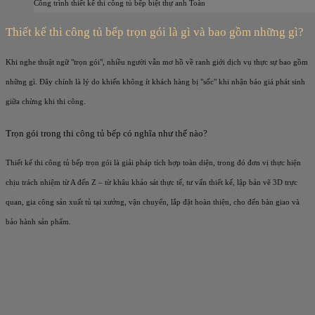
Công trình thiết kế thi công tủ bếp biệt thự anh Toàn
Thiết kế thi công tủ bếp trọn gói là gì và bao gồm những gì?
Khi nghe thuật ngữ "trọn gói", nhiều người vẫn mơ hồ về ranh giới dịch vụ thực sự bao gồm
những gì. Đây chính là lý do khiến không ít khách hàng bị "sốc" khi nhận báo giá phát sinh
giữa chừng khi thi công.
Trọn gói trong thi công tủ bếp có nghĩa như thế nào?
Thiết kế thi công tủ bếp trọn gói là giải pháp tích hợp toàn diện, trong đó đơn vị thực hiện
chịu trách nhiệm từ A đến Z – từ khâu khảo sát thực tế, tư vấn thiết kế, lập bản vẽ 3D trực
quan, gia công sản xuất tủ tại xưởng, vận chuyển, lắp đặt hoàn thiện, cho đến bàn giao và
bảo hành sản phẩm.