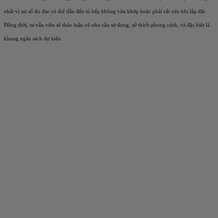
nhất vì sai số đo đạc có thể dẫn đến tủ bếp không vừa khớp hoặc phải cắt xén khi lắp đặt.
Đồng thời, tư vấn viên sẽ thảo luận về nhu cầu sử dụng, sở thích phong cách, và đặc biệt là
khung ngân sách dự kiến.