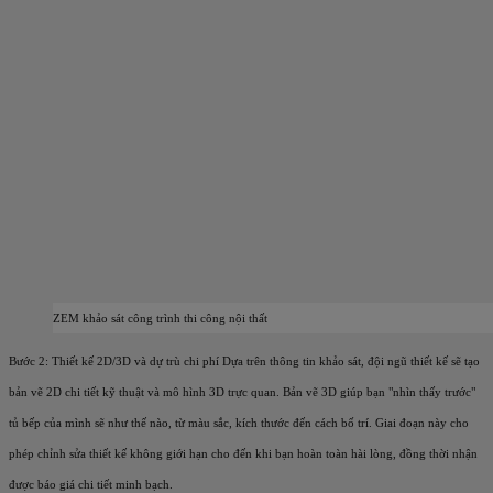
ZEM khảo sát công trình thi công nội thất
Bước 2: Thiết kế 2D/3D và dự trù chi phí
Dựa trên thông tin khảo sát, đội ngũ thiết kế sẽ tạo
bản vẽ 2D chi tiết kỹ thuật và mô hình 3D trực quan. Bản vẽ 3D giúp bạn "nhìn thấy trước"
tủ bếp của mình sẽ như thế nào, từ màu sắc, kích thước đến cách bố trí. Giai đoạn này cho
phép chỉnh sửa thiết kế không giới hạn cho đến khi bạn hoàn toàn hài lòng, đồng thời nhận
được báo giá chi tiết minh bạch.