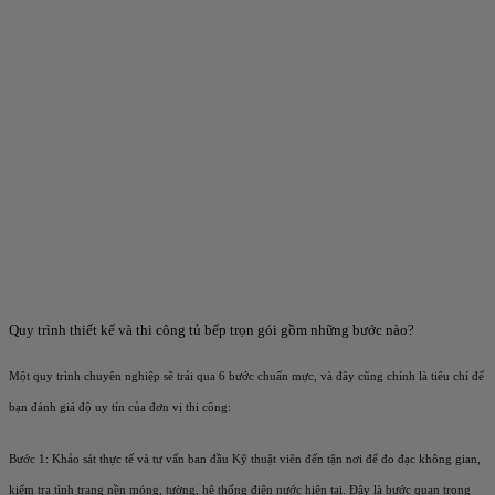
Quy trình thiết kế và thi công tủ bếp trọn gói gồm những bước nào?
Một quy trình chuyên nghiệp sẽ trải qua 6 bước chuẩn mực, và đây cũng chính là tiêu chí để
bạn đánh giá độ uy tín của đơn vị thi công:
Bước 1: Khảo sát thực tế và tư vấn ban đầu
Kỹ thuật viên đến tận nơi để đo đạc không gian,
kiểm tra tình trạng nền móng, tường, hệ thống điện nước hiện tại. Đây là bước quan trọng