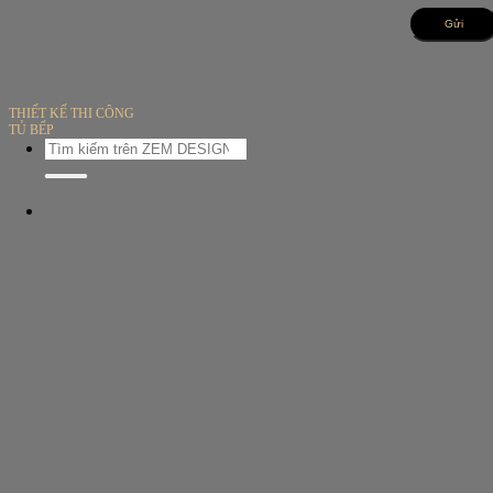
Bỏ
qua
nội
dung
THIẾT KẾ THI CÔNG
TỦ BẾP
Tìm
kiếm: