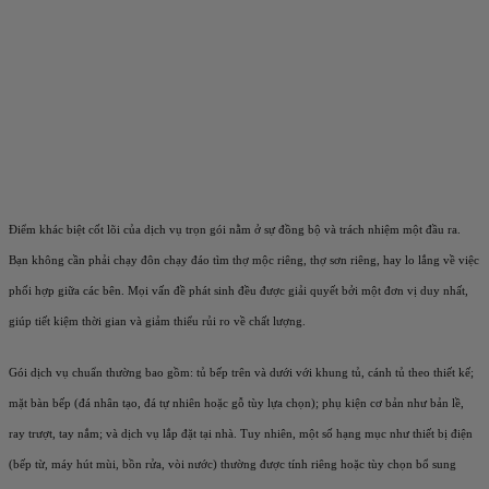
Điểm khác biệt cốt lõi của dịch vụ trọn gói nằm ở
sự đồng bộ và trách nhiệm một đầu ra
.
Bạn không cần phải chạy đôn chạy đáo tìm thợ mộc riêng, thợ sơn riêng, hay lo lắng về việc
phối hợp giữa các bên. Mọi vấn đề phát sinh đều được giải quyết bởi một đơn vị duy nhất,
giúp tiết kiệm thời gian và giảm thiểu rủi ro về chất lượng.
Gói dịch vụ chuẩn thường bao gồm: tủ bếp trên và dưới với khung tủ, cánh tủ theo thiết kế;
mặt bàn bếp (đá nhân tạo, đá tự nhiên hoặc gỗ tùy lựa chọn); phụ kiện cơ bản như bản lề,
ray trượt, tay nắm; và dịch vụ lắp đặt tại nhà. Tuy nhiên, một số hạng mục như thiết bị điện
(bếp từ, máy hút mùi, bồn rửa, vòi nước) thường được tính riêng hoặc tùy chọn bổ sung