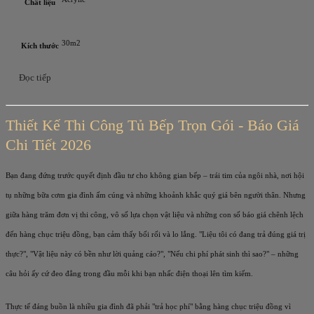
Chất liệu
30m2
Kích thước
Đọc tiếp
Thiết Kế Thi Công Tủ Bếp Trọn Gói - Báo Giá
Chi Tiết 2026
Bạn đang đứng trước quyết định đầu tư cho không gian bếp – trái tim của ngôi nhà, nơi hội
tụ những bữa cơm gia đình ấm cúng và những khoảnh khắc quý giá bên người thân. Nhưng
giữa hàng trăm đơn vị thi công, vô số lựa chọn vật liệu và những con số báo giá chênh lệch
đến hàng chục triệu đồng, bạn cảm thấy bối rối và lo lắng. "Liệu tôi có đang trả đúng giá trị
thực?", "Vật liệu này có bền như lời quảng cáo?", "Nếu chi phí phát sinh thì sao?" – những
câu hỏi ấy cứ đeo đẳng trong đầu mỗi khi bạn nhấc điện thoại lên tìm kiếm.
Thực tế đáng buồn là nhiều gia đình đã phải "trả học phí" bằng hàng chục triệu đồng vì