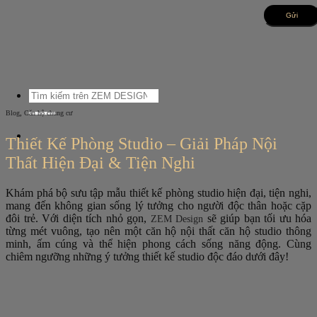
Bỏ
qua
nội
dung
Tìm
kiếm:
,
Blog
Căn hộ chung cư
Thiết Kế Phòng Studio – Giải Pháp Nội
Thất Hiện Đại & Tiện Nghi
Khám phá bộ sưu tập mẫu thiết kế phòng studio hiện đại, tiện nghi,
mang đến không gian sống lý tưởng cho người độc thân hoặc cặp
đôi trẻ. Với diện tích nhỏ gọn,
sẽ giúp bạn tối ưu hóa
ZEM Design
từng mét vuông, tạo nên một căn hộ nội thất căn hộ studio thông
minh, ấm cúng và thể hiện phong cách sống năng động. Cùng
chiêm ngưỡng những ý tưởng thiết kế studio độc đáo dưới đây!