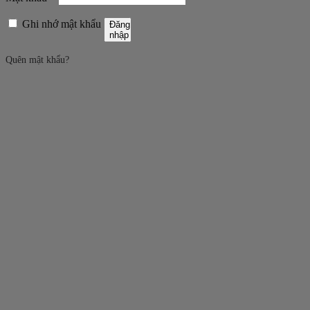
buộc
Ghi nhớ mật khẩu
Đăng
nhập
Quên mật khẩu?