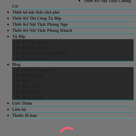
Thiết Kế Nội Thất Chung
Cư
Thiết kế nội thất nhà phố
Thiết Kế Thi Công Tủ Bếp
Thiết Kế Nội Thất Phòng Ngủ
Thiết Kế Nội Thất Phòng Khách
Tủ Bếp
Tủ bếp acrylic
Tủ bếp gỗ mdf
Tủ bếp gỗ công nghiệp
Tủ bếp inox
Blog
Căn hộ chung cư
Phòng ngủ
Bếp
Nhà Phố
Biệt Thự
Phong cách
Giới Thiệu
Liên hệ
Thước lỗ ban