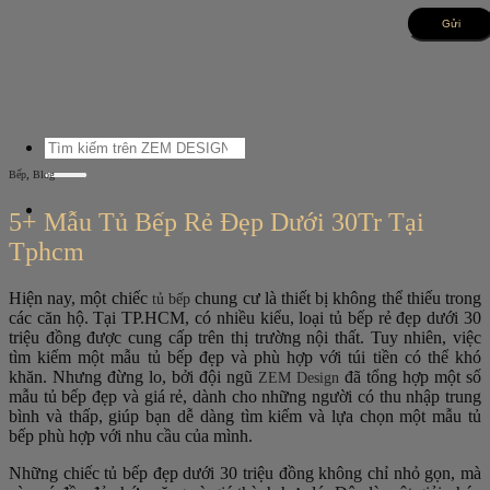
Bỏ
qua
nội
dung
Tìm
kiếm:
,
Bếp
Blog
5+ Mẫu Tủ Bếp Rẻ Đẹp Dưới 30Tr Tại
Tphcm
Hiện nay, một chiếc
chung cư là thiết bị không thể thiếu trong
tủ bếp
các căn hộ. Tại TP.HCM, có nhiều kiểu, loại tủ bếp rẻ đẹp dưới 30
triệu đồng được cung cấp trên thị trường nội thất. Tuy nhiên, việc
tìm kiếm một mẫu tủ bếp đẹp và phù hợp với túi tiền có thể khó
khăn. Nhưng đừng lo, bởi đội ngũ
đã tổng hợp một số
ZEM Design
mẫu tủ bếp đẹp và giá rẻ, dành cho những người có thu nhập trung
bình và thấp, giúp bạn dễ dàng tìm kiếm và lựa chọn một mẫu tủ
bếp phù hợp với nhu cầu của mình.
Những chiếc tủ bếp đẹp dưới 30 triệu đồng không chỉ nhỏ gọn, mà