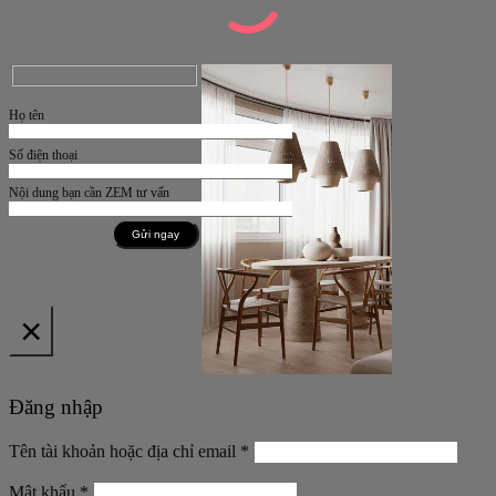
Họ tên
Số điện thoại
Nội dung bạn cần ZEM tư vấn
×
Đăng nhập
Bắt
Tên tài khoản hoặc địa chỉ email
*
buộc
Bắt
Mật khẩu
*