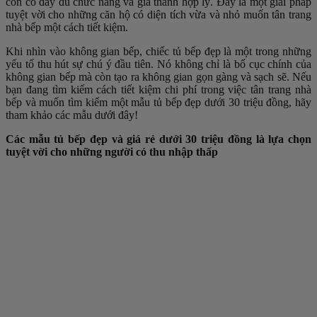
còn có đầy đủ chức năng và giá thành hợp lý. Đây là một giải pháp
tuyệt vời cho những căn hộ có diện tích vừa và nhỏ muốn tân trang
nhà bếp một cách tiết kiệm.
Khi nhìn vào không gian bếp, chiếc tủ bếp đẹp là một trong những
yếu tố thu hút sự chú ý đầu tiên. Nó không chỉ là bố cục chính của
không gian bếp mà còn tạo ra không gian gọn gàng và sạch sẽ. Nếu
bạn đang tìm kiếm cách tiết kiệm chi phí trong việc tân trang nhà
bếp và muốn tìm kiếm một mẫu tủ bếp đẹp dưới 30 triệu đồng, hãy
tham khảo các mẫu dưới đây!
Các mẫu tủ bếp đẹp và giá rẻ dưới 30 triệu đồng là lựa chọn
tuyệt vời cho những người có thu nhập thấp