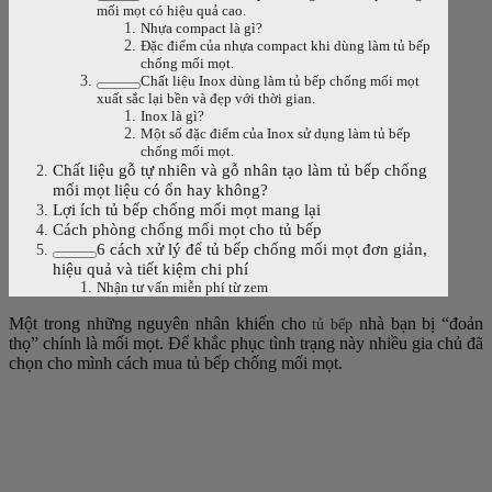
mối mọt có hiệu quả cao.
Nhựa compact là gì?
Đặc điểm của nhựa compact khi dùng làm tủ bếp
chống mối mọt.
Chất liệu Inox dùng làm tủ bếp chống mối mọt
xuất sắc lại bền và đẹp với thời gian.
Inox là gì?
Một số đặc điểm của Inox sử dụng làm tủ bếp
chống mối mọt.
Chất liệu gỗ tự nhiên và gỗ nhân tạo làm tủ bếp chống
mối mọt liệu có ổn hay không?
Lợi ích tủ bếp chống mối mọt mang lại
Cách phòng chống mối mọt cho tủ bếp
6 cách xử lý để tủ bếp chống mối mọt đơn giản,
hiệu quả và tiết kiệm chi phí
Nhận tư vấn miễn phí từ zem
Một trong những nguyên nhân khiến cho
nhà bạn bị “đoản
tủ bếp
thọ” chính là mối mọt. Để khắc phục tình trạng này nhiều gia chủ đã
chọn cho mình cách mua tủ bếp chống mối mọt.