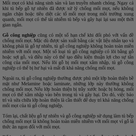
Mối mọt có khả năng sinh sản và lan truyền nhanh chóng. Ngay cả
khi tủ bếp gỗ tự nhiên đã được xử lý chống mối mọt, nếu không
ngăn chặn hoặc tiêu diệt các tổ mối mọt trong môi trường xung
quanh, mối mọt có thể tái nhiễm tủ bếp và gây hại lại sau một thời
gian ngắn.
Gỗ công nghiệp
cũng có một số hạn chế khi đối phó với vấn đề
chống mối mọt. Mặc dù được sản xuất bằng các vật liệu nhân tạo và
không phải là gỗ tự nhiên, tủ gỗ công nghiệp không hoàn toàn miễn
nhiễm với mối mọt. Một số loại tủ gỗ công nghiệp có lõi bằng gỗ
hoặc sợi gỗ, và điều này có thể tạo điều kiện thuận lợi cho sự tấn
công của mối mọt. Nếu lõi gỗ bị mối mọt xâm nhập, tủ gỗ công
nghiệp có thể bị hư hại và mất đi khả năng chống mối mọt.
Ngoài ra, tủ gỗ công nghiệp thường được phủ một lớp hoàn thiện bề
mặt như Melamine hoặc laminate, những lớp này thường không
chống mối mọt. Nếu lớp hoàn thiện bị trầy xước hoặc bị hỏng, mối
mọt có thể xâm nhập vào bên trong tủ và gây hại. Do đó, việc bảo
trì và sửa chữa lớp hoàn thiện là cần thiết để duy trì khả năng chống
mối mọt của tủ gỗ công nghiệp.
Tóm lại, chất liệu gỗ tự nhiên và gỗ công nghiệp sử dụng làm tủ bếp
chống mối mọt là không hoàn toàn miễn nhiễm với mối mọt vì gỗ là
thức ăn ngon đối với mối mọt.