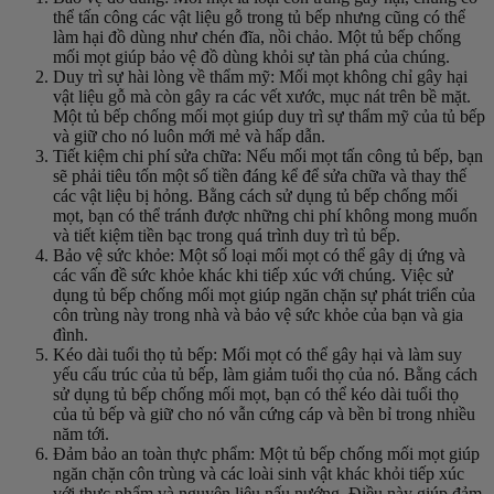
thể tấn công các vật liệu gỗ trong tủ bếp nhưng cũng có thể
làm hại đồ dùng như chén đĩa, nồi chảo. Một tủ bếp chống
mối mọt giúp bảo vệ đồ dùng khỏi sự tàn phá của chúng.
Duy trì sự hài lòng về thẩm mỹ: Mối mọt không chỉ gây hại
vật liệu gỗ mà còn gây ra các vết xước, mục nát trên bề mặt.
Một tủ bếp chống mối mọt giúp duy trì sự thẩm mỹ của tủ bếp
và giữ cho nó luôn mới mẻ và hấp dẫn.
Tiết kiệm chi phí sửa chữa: Nếu mối mọt tấn công tủ bếp, bạn
sẽ phải tiêu tốn một số tiền đáng kể để sửa chữa và thay thế
các vật liệu bị hỏng. Bằng cách sử dụng tủ bếp chống mối
mọt, bạn có thể tránh được những chi phí không mong muốn
và tiết kiệm tiền bạc trong quá trình duy trì tủ bếp.
Bảo vệ sức khỏe: Một số loại mối mọt có thể gây dị ứng và
các vấn đề sức khỏe khác khi tiếp xúc với chúng. Việc sử
dụng tủ bếp chống mối mọt giúp ngăn chặn sự phát triển của
côn trùng này trong nhà và bảo vệ sức khỏe của bạn và gia
đình.
Kéo dài tuổi thọ tủ bếp: Mối mọt có thể gây hại và làm suy
yếu cấu trúc của tủ bếp, làm giảm tuổi thọ của nó. Bằng cách
sử dụng tủ bếp chống mối mọt, bạn có thể kéo dài tuổi thọ
của tủ bếp và giữ cho nó vẫn cứng cáp và bền bỉ trong nhiều
năm tới.
Đảm bảo an toàn thực phẩm: Một tủ bếp chống mối mọt giúp
ngăn chặn côn trùng và các loài sinh vật khác khỏi tiếp xúc
với thực phẩm và nguyên liệu nấu nướng. Điều này giúp đảm