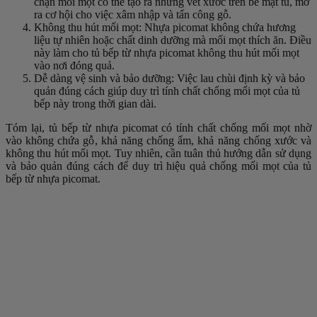
chặn mối mọt có thể tạo ra những vết xước trên bề mặt tủ, mở
ra cơ hội cho việc xâm nhập và tấn công gỗ.
Không thu hút mối mọt: Nhựa picomat không chứa hương
liệu tự nhiên hoặc chất dinh dưỡng mà mối mọt thích ăn. Điều
này làm cho tủ bếp từ nhựa picomat không thu hút mối mọt
vào nơi đóng quả.
Dễ dàng vệ sinh và bảo dưỡng: Việc lau chùi định kỳ và bảo
quản đúng cách giúp duy trì tính chất chống mối mọt của tủ
bếp này trong thời gian dài.
Tóm lại, tủ bếp từ nhựa picomat có tính chất chống mối mọt nhờ
vào không chứa gỗ, khả năng chống ẩm, khả năng chống xước và
không thu hút mối mọt. Tuy nhiên, cần tuân thủ hướng dẫn sử dụng
và bảo quản đúng cách để duy trì hiệu quả chống mối mọt của tủ
bếp từ nhựa picomat.