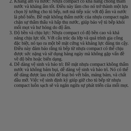
Kháng ẩm và nước: Nhựa compact có khả năng chống thấm
nước và kháng ẩm tốt. Điều này làm cho nó trở thành một lựa
chọn lý tưởng cho tủ bếp, nơi mà tiếp xúc với độ ẩm và nước
là phổ biến. Bề mặt không thấm nước của nhựa compact ngăn
chặn sự thẩm thấu và hấp thu nước, giúp bảo vệ tủ bếp khỏi
mối mọt và hư hỏng do độ ẩm.
Độ bền và chịu lực: Nhựa compact có độ bền cao và khả
năng chịu lực tốt. Với cấu trúc đa lớp và quá trình gia công
đặc biệt, nó tạo ra một bề mặt cứng và kháng lực đáng tin cậy.
Điều này đảm bảo rằng tủ bếp từ nhựa compact có thể chịu
được sức nặng và sử dụng hàng ngày mà không gặp vấn đề
về độ bền hoặc biến dạng.
Dễ dàng vệ sinh và bảo trì: Bề mặt nhựa compact không thấm
nước và không bám bụi, dễ dàng vệ sinh và bảo trì. Nó có thể
dễ dàng được lau chùi để loại bỏ vết bẩn, mảng bám, và chất
dầu mỡ. Việc vệ sinh định kỳ giúp giữ cho tủ bếp từ nhựa
compact luôn sạch sẽ và ngăn ngừa sự phát triển của mối mọt.