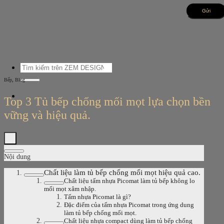
Bỏ
qua
nội
dung
Tìm
kiếm:
,
Bếp
Blog
Top 3 Tủ bếp chống mối mọt lựa chọn bền
vững và hiệu quả.
Nội dung
Chất liệu làm tủ bếp chống mối mọt hiệu quả cao.
Chất liệu tấm nhựa Picomat làm tủ bếp không lo
mối mọt xâm nhập.
Tấm nhựa Picomat là gì?
Đặc điểm của tấm nhựa Picomat trong ứng dung
làm tủ bếp chống mối mọt.
Chất liệu nhựa compact dùng làm tủ bếp chống