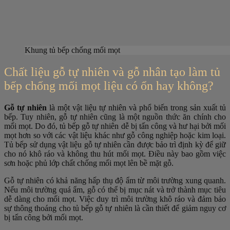
Khung tủ bếp chống mối mọt
Chất liệu gỗ tự nhiên và gỗ nhân tạo làm tủ
bếp chống mối mọt liệu có ổn hay không?
Gỗ tự nhiên
là một vật liệu tự nhiên và phổ biến trong sản xuất tủ
bếp. Tuy nhiên, gỗ tự nhiên cũng là một nguồn thức ăn chính cho
mối mọt. Do đó, tủ bếp gỗ tự nhiên dễ bị tấn công và hư hại bởi mối
mọt hơn so với các vật liệu khác như gỗ công nghiệp hoặc kim loại.
Tủ bếp sử dụng vật liệu gỗ tự nhiên cần được bảo trì định kỳ để giữ
cho nó khô ráo và không thu hút mối mọt. Điều này bao gồm việc
sơn hoặc phủ lớp chất chống mối mọt lên bề mặt gỗ.
Gỗ tự nhiên có khả năng hấp thụ độ ẩm từ môi trường xung quanh.
Nếu môi trường quá ẩm, gỗ có thể bị mục nát và trở thành mục tiêu
dễ dàng cho mối mọt. Việc duy trì môi trường khô ráo và đảm bảo
sự thông thoáng cho tủ bếp gỗ tự nhiên là cần thiết để giảm nguy cơ
bị tấn công bởi mối mọt.