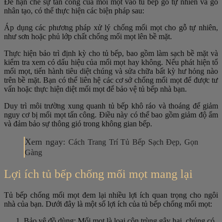
Để hạn chế sự tấn công của mối mọt vào tủ bếp gỗ tự nhiên và gỗ
nhân tạo, có thể thực hiện các biện pháp sau:
Áp dụng các phương pháp xử lý chống mối mọt cho gỗ tự nhiên,
như sơn hoặc phủ lớp chất chống mối mọt lên bề mặt.
Thực hiện bảo trì định kỳ cho tủ bếp, bao gồm làm sạch bề mặt và
kiểm tra xem có dấu hiệu của mối mọt hay không. Nếu phát hiện tổ
mối mọt, tiến hành tiêu diệt chúng và sửa chữa bất kỳ hư hỏng nào
trên bề mặt. Bạn có thể liên hệ các cơ sở chống mối mọt để được tư
vấn hoặc thực hiện diệt mối mọt để bảo vệ tủ bếp nhà bạn.
Duy trì môi trường xung quanh tủ bếp khô ráo và thoáng để giảm
nguy cơ bị mối mọt tấn công. Điều này có thể bao gồm giảm độ ẩm
và đảm bảo sự thông gió trong không gian bếp.
Xem ngay:
Cách Trang Trí Tủ Bếp Sạch Đẹp, Gọn
Gàng
Lợi ích tủ bếp chống mối mọt mang lại
Tủ bếp chống mối mọt đem lại nhiều lợi ích quan trọng cho ngôi
nhà của bạn. Dưới đây là một số lợi ích của tủ bếp chống mối mọt:
Bảo vệ đồ dùng: Mối mọt là loại côn trùng gây hại, chúng có