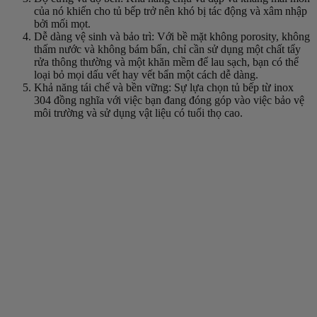
của nó khiến cho tủ bếp trở nên khó bị tác động và xâm nhập
bởi mối mọt.
Dễ dàng vệ sinh và bảo trì: Với bề mặt không porosity, không
thấm nước và không bám bẩn, chỉ cần sử dụng một chất tẩy
rửa thông thường và một khăn mềm để lau sạch, bạn có thể
loại bỏ mọi dấu vết hay vết bẩn một cách dễ dàng.
Khả năng tái chế và bền vững: Sự lựa chọn tủ bếp từ inox
304 đồng nghĩa với việc bạn đang đóng góp vào việc bảo vệ
môi trường và sử dụng vật liệu có tuổi thọ cao.