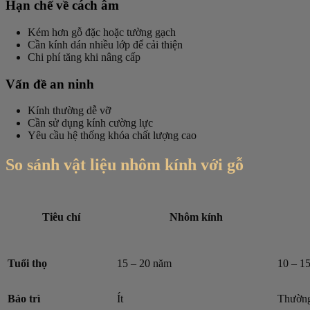
Hạn chế về cách âm
Kém hơn gỗ đặc hoặc tường gạch
Cần kính dán nhiều lớp để cải thiện
Chi phí tăng khi nâng cấp
Vấn đề an ninh
Kính thường dễ vỡ
Cần sử dụng kính cường lực
Yêu cầu hệ thống khóa chất lượng cao
So sánh vật liệu nhôm kính với gỗ
Tiêu chí
Nhôm kính
Tuổi thọ
15 – 20 năm
10 – 1
Bảo trì
Ít
Thường