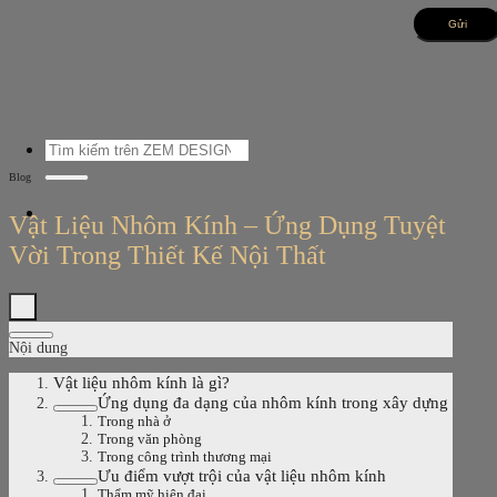
Bỏ
qua
nội
dung
Tìm
kiếm:
Blog
Vật Liệu Nhôm Kính – Ứng Dụng Tuyệt
Vời Trong Thiết Kế Nội Thất
Nội dung
Vật liệu nhôm kính là gì?
Ứng dụng đa dạng của nhôm kính trong xây dựng
Trong nhà ở
Trong văn phòng
Trong công trình thương mại
Ưu điểm vượt trội của vật liệu nhôm kính
Thẩm mỹ hiện đại