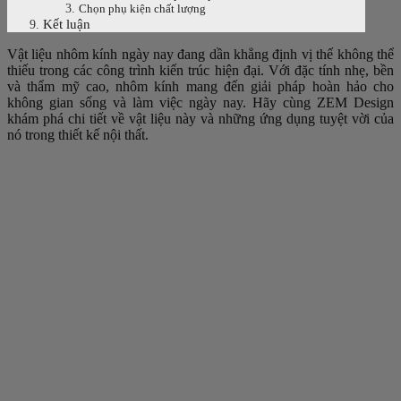
Chọn phụ kiện chất lượng
Kết luận
Vật liệu nhôm kính ngày nay đang dần khẳng định vị thế không thể
thiếu trong các công trình kiến trúc hiện đại. Với đặc tính nhẹ, bền
và thẩm mỹ cao, nhôm kính mang đến giải pháp hoàn hảo cho
không gian sống và làm việc ngày nay. Hãy cùng ZEM Design
khám phá chi tiết về vật liệu này và những ứng dụng tuyệt vời của
nó trong thiết kế nội thất.