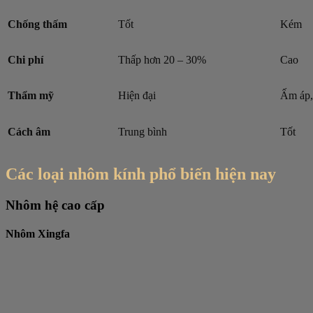
Chống thấm
Tốt
Kém
Chi phí
Thấp hơn 20 – 30%
Cao
Thẩm mỹ
Hiện đại
Ấm áp,
Cách âm
Trung bình
Tốt
Các loại nhôm kính phổ biến hiện nay
Nhôm hệ cao cấp
Nhôm Xingfa