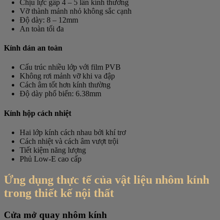
Chịu lực gấp 4 – 5 lần kính thường
Vỡ thành mảnh nhỏ không sắc cạnh
Độ dày: 8 – 12mm
An toàn tối đa
Kính dán an toàn
Cấu trúc nhiều lớp với film PVB
Không rơi mảnh vỡ khi va đập
Cách âm tốt hơn kính thường
Độ dày phổ biến: 6.38mm
Kính hộp cách nhiệt
Hai lớp kính cách nhau bởi khí trơ
Cách nhiệt và cách âm vượt trội
Tiết kiệm năng lượng
Phủ Low-E cao cấp
Ứng dụng thực tế của vật liệu nhôm kính
trong thiết kế nội thất
Cửa mở quay nhôm kính