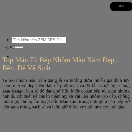
Bỏ
qua
nội
dung
Tìm
kiếm:
,
Blog
Bếp
Top Mẫu Tủ Bếp Nhôm Màu Xám Đẹp,
Bền, Dễ Vệ Sinh
nhôm màu xám đang là xu hướng được nhiều gia đình lựa
Tủ bếp
chọn nhờ vẻ đẹp hiện đại, dễ phối màu và độ bền vượt trội. Cùng
, bạn sẽ dễ dàng sở hữu không gian bếp tối giản nhưng
Zem Design
tinh tế, với thiết kế chuẩn thẩm mỹ và vật liệu nhôm cao cấp, chống
mối mọt, chống ẩm tuyệt đối. Màu xám trung tính giúp căn bếp trở
nên sang trọng, sạch sẽ và luôn giữ được vẻ mới mẻ theo thời gian.