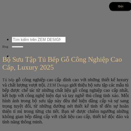
Bỏ
qua
nội
dung
Tìm
kiếm:
Blog
Bộ Sưu Tập Tủ Bếp Gỗ Công Nghiệp Cao
Cấp, Luxury 2025
gỗ công nghiệp cao cấp đỉnh cao với những thiết kế luxury
Tủ bếp
và chất lượng vượt trội.
giới thiệu bộ sưu tập các mẫu tủ
ZEM Design
bếp được chế tác từ những chất liệu gỗ công nghiệp cao cấp nhất,
kết hợp với công nghệ hiện đại và tay nghề thủ công tinh xảo. Mỗi
hình ảnh trong bộ sưu tập này đều thể hiện đẳng cấp và sự sang
trọng tuyệt đối, từ những đường nét thiết kế tinh tế đến sự hoàn
thiện tỉ mỉ trong từng chi tiết. Bạn sẽ được chiêm ngưỡng những
không gian bếp đẳng cấp với chất liệu cao cấp, thiết kế độc đáo và
tính năng thông minh.