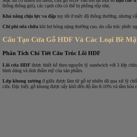
Mặc dù có nhiều ưu điểm, cửa gỗ HDF vẫn tồn tại một số
hạn chế t
thống thông gió), các cạnh cửa có thể bị phồng rộp nhẹ.
Khả năng chịu lực va đập
tuy tốt ở mức độ thông thường, nhưng vẫ
Chi phí sửa chữa
khi hư hỏng nặng thường cao, do cấu trúc phức tạp
Cấu Tạo Cửa Gỗ HDF Và Các Loại Bề Mặt
Phân Tích Chi Tiết Cấu Trúc Lõi HDF
Lõi cửa HDF
được thiết kế theo nguyên lý sandwich với 3 lớp chí
hình dáng và tính thẩm mỹ của sản phẩm.
Lớp khung xương
ở giữa được làm từ gỗ tự nhiên đã qua xử lý ch
cửa. Đặc biệt, gỗ khung được sấy khô đến độ ẩm 8-10% và tẩm hóa c