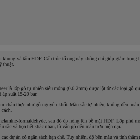
a khung và tấm HDF. Cấu trúc tổ ong này không chỉ giúp giảm trọng
 thuật.
neer
là lớp gỗ tự nhiên siêu mỏng (0.6-2mm) được lột từ các loại gỗ quý
áp suất 15-20 bar.
ắm chân thực như gỗ nguyên khối. Màu sắc tự nhiên, không đều hoàn t
 cách.
elamine-formaldehyde, sau đó ép nóng lên bề mặt HDF.
Lớp phủ mel
u sắc và họa tiết khác nhau, từ vân gỗ đến màu trơn hiện đại.
các dự án có ngân sách hạn chế. Tuy nhiên, độ bền màu và tính thẩm 