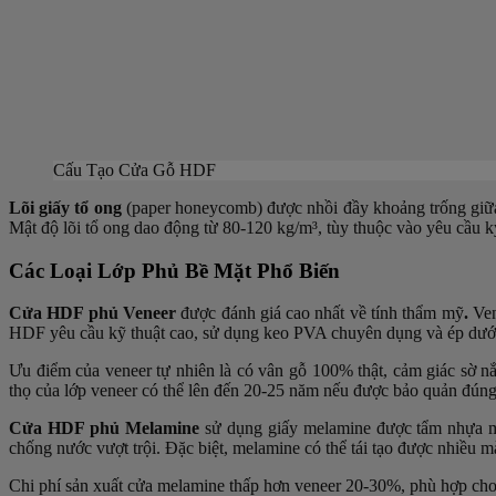
Cấu Tạo Cửa Gỗ HDF
Lõi giấy tổ ong
(paper honeycomb) được nhồi đầy khoảng trống giữ
Mật độ lõi tổ ong dao động từ 80-120 kg/m³, tùy thuộc vào yêu cầu kỹ
Các Loại Lớp Phủ Bề Mặt Phổ Biến
Cửa HDF phủ Veneer
được đánh giá cao nhất về tính thẩm mỹ
.
Ve
HDF yêu cầu kỹ thuật cao, sử dụng keo PVA chuyên dụng và ép dưới 
Ưu điểm của
veneer tự nhiên
là có vân gỗ 100% thật, cảm giác sờ n
thọ của lớp veneer có thể lên đến 20-25 năm nếu được bảo quản đúng
Cửa HDF phủ Melamine
sử dụng giấy melamine được tẩm nhựa m
chống nước vượt trội. Đặc biệt, melamine có thể tái tạo được nhiều mà
Chi phí sản xuất cửa melamine thấp hơn veneer 20-30%, phù hợp cho 