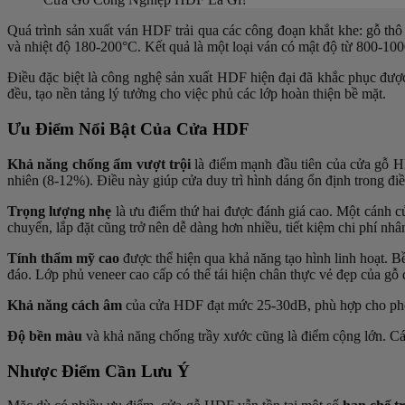
Quá trình sản xuất ván HDF trải qua các công đoạn khắt khe: gỗ thô 
và nhiệt độ 180-200°C. Kết quả là một loại ván có mật độ từ 800-1000
Điều đặc biệt là công nghệ sản xuất HDF
hiện đại đã khắc phục đượ
đều, tạo nền tảng lý tưởng cho việc phủ các lớp hoàn thiện bề mặt.
Ưu Điểm Nổi Bật Của Cửa HDF
Khả năng chống ẩm vượt trội
là điểm mạnh đầu tiên của cửa gỗ HD
nhiên (8-12%). Điều này giúp cửa duy trì hình dáng ổn định trong đi
Trọng lượng nhẹ
là ưu điểm thứ hai được đánh giá cao. Một cánh c
chuyển, lắp đặt cũng trở nên dễ dàng hơn nhiều, tiết kiệm chi phí nhâ
Tính thẩm mỹ cao
được thể hiện qua khả năng tạo hình linh hoạt. 
đáo. Lớp phủ veneer cao cấp có thể tái hiện chân thực vẻ đẹp của gỗ q
Khả năng cách âm
của cửa HDF đạt mức 25-30dB, phù hợp cho
ph
Độ bền màu
và khả năng chống trầy xước cũng là điểm cộng lớn. C
Nhược Điểm Cần Lưu Ý