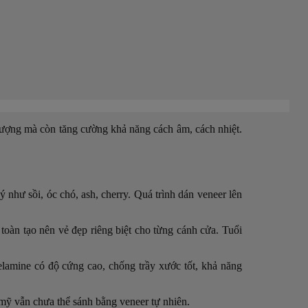
 lượng mà còn tăng cường
khả năng cách âm, cách nhiệt.
 như sồi, óc chó, ash, cherry. Quá trình dán veneer lên
oàn tạo nên vẻ đẹp riêng biệt cho từng cánh cửa. Tuổi
amine có độ cứng cao, chống trầy xước tốt, khả năng
mỹ vẫn chưa thể sánh bằng veneer tự nhiên.