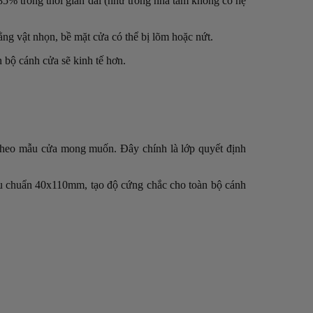
5% trong thời gian dài (như trong nhà tắm không có hệ
g vật nhọn, bề mặt cửa có thể bị lõm hoặc nứt.
 bộ cánh cửa sẽ kinh tế hơn.
heo mẫu cửa mong muốn. Đây chính là lớp quyết định
iêu chuẩn 40x110mm, tạo độ cứng chắc cho toàn bộ cánh