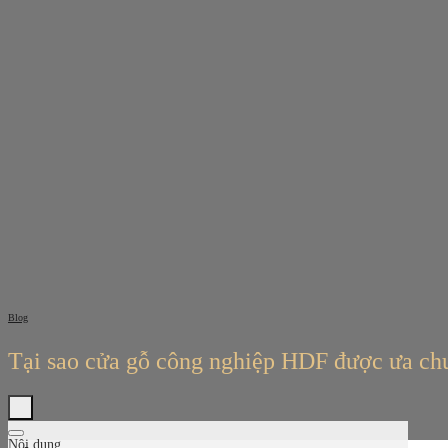
Bỏ
qua
nội
dung
Blog
Tại sao cửa gỗ công nghiệp HDF được ưa ch
Nội dung
Tìm