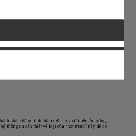
thành phải chăng, tính thẩm mỹ cao và độ bền ấn tượng,
thông tin cần thiết về loại cửa “hot trend” này để có