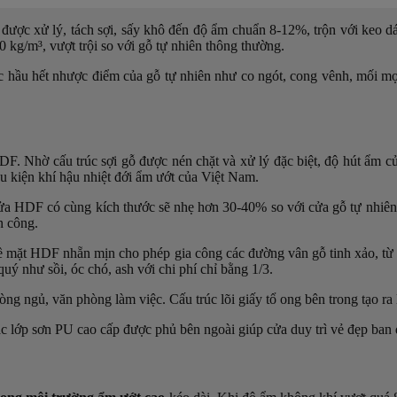
được xử lý, tách sợi, sấy khô đến độ ẩm chuẩn 8-12%, trộn với keo dá
 kg/m³, vượt trội so với gỗ tự nhiên thông thường.
c hầu hết nhược điểm của gỗ tự nhiên như co ngót, cong vênh, mối mọ
F. Nhờ cấu trúc sợi gỗ được nén chặt và xử lý đặc biệt,
độ hút ẩm c
ều kiện khí hậu nhiệt đới ẩm ướt của Việt Nam.
ửa HDF có cùng kích thước sẽ nhẹ hơn 30-40% so với cửa gỗ tự nhiên, 
n công.
Bề mặt HDF nhẵn mịn cho phép gia công các đường vân gỗ tinh xảo, từ
uý như sồi, óc chó, ash với chi phí chỉ bằng 1/3.
òng ngủ, văn phòng làm việc. Cấu trúc lõi giấy tổ ong bên trong tạo ra
ác
lớp sơn PU cao cấp
được phủ bên ngoài giúp cửa duy trì vẻ đẹp ban