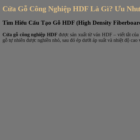
Cửa Gỗ Công Nghiệp HDF Là Gì? Ưu Như
Tìm Hiểu Cấu Tạo Gỗ HDF (High Density Fiberboar
Cửa gỗ công nghiệp HDF
được sản xuất từ
ván HDF – viết tắt của 
gỗ tự nhiên được nghiền nhỏ, sau đó ép dưới áp suất và nhiệt độ cao 