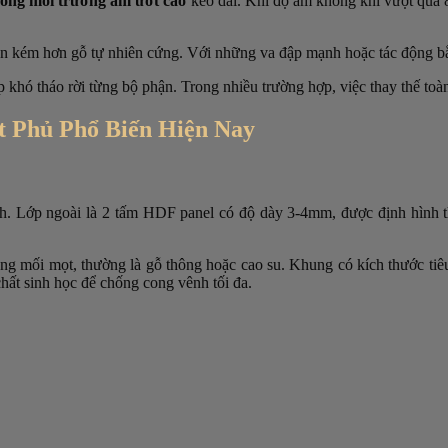
rong môi trường ẩm ướt cao
kéo dài. Khi
độ ẩm không khí
vượt quá 8
n kém hơn gỗ tự nhiên cứng. Với những va đập mạnh hoặc tác động bằn
 khó tháo rời từng bộ phận. Trong nhiều trường hợp, việc thay thế toàn
 Phủ Phổ Biến Hiện Nay
nh. Lớp ngoài là
2 tấm HDF panel có độ dày 3-4mm, được định hình t
ống mối mọt, thường là gỗ thông hoặc cao su. Khung có kích thước t
hất sinh học để
chống cong vênh
tối đa.