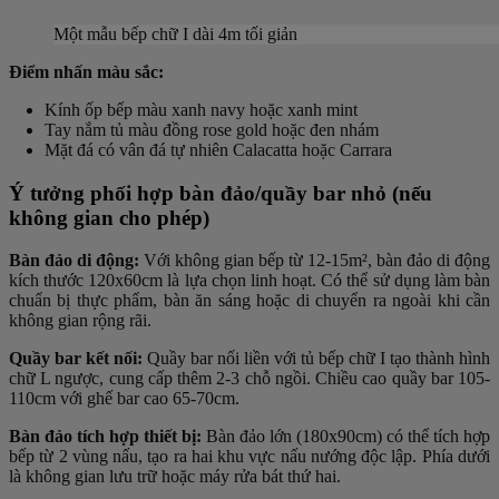
Một mẫu bếp chữ I dài 4m tối giản
Điểm nhấn màu sắc:
Kính ốp bếp màu xanh navy hoặc xanh mint
Tay nắm tủ màu đồng rose gold hoặc đen nhám
Mặt đá có vân đá tự nhiên Calacatta hoặc Carrara
Ý tưởng phối hợp bàn đảo/quầy bar nhỏ (nếu
không gian cho phép)
Bàn đảo di động:
Với không gian bếp từ 12-15m², bàn đảo di động
kích thước 120x60cm là lựa chọn linh hoạt. Có thể sử dụng làm bàn
chuẩn bị thực phẩm, bàn ăn sáng hoặc di chuyển ra ngoài khi cần
không gian rộng rãi.
Quầy bar kết nối:
Quầy bar nối liền với tủ bếp chữ I tạo thành hình
chữ L ngược, cung cấp thêm 2-3 chỗ ngồi. Chiều cao quầy bar 105-
110cm với ghế bar cao 65-70cm.
Bàn đảo tích hợp thiết bị:
Bàn đảo lớn (180x90cm) có thể tích hợp
bếp từ 2 vùng nấu, tạo ra hai khu vực nấu nướng độc lập. Phía dưới
là không gian lưu trữ hoặc máy rửa bát thứ hai.