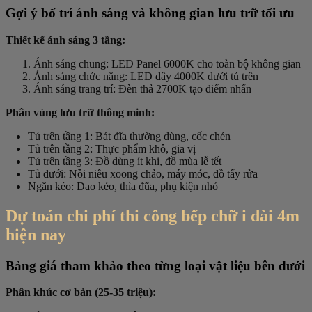
Gợi ý bố trí ánh sáng và không gian lưu trữ tối ưu
Thiết kế ánh sáng 3 tầng:
Ánh sáng chung: LED Panel 6000K cho toàn bộ không gian
Ánh sáng chức năng: LED dây 4000K dưới tủ trên
Ánh sáng trang trí: Đèn thả 2700K tạo điểm nhấn
Phân vùng lưu trữ thông minh:
Tủ trên tầng 1: Bát đĩa thường dùng, cốc chén
Tủ trên tầng 2: Thực phẩm khô, gia vị
Tủ trên tầng 3: Đồ dùng ít khi, đồ mùa lễ tết
Tủ dưới: Nồi niêu xoong chảo, máy móc, đồ tẩy rửa
Ngăn kéo: Dao kéo, thìa đũa, phụ kiện nhỏ
Dự toán chi phí thi công bếp chữ i dài 4m
hiện nay
Bảng giá tham khảo theo từng loại vật liệu bên dưới
Phân khúc cơ bản (25-35 triệu):