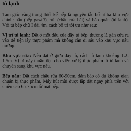
tủ lạnh
Tam giác vàng trong thiết kế bếp là nguyên tắc bố trí ba khu vực
chính: nấu (bếp gas/từ), rửa (chậu rửa bát) và bảo quản (tủ lạnh).
Với tủ bếp chữ I dài 4m, cách bố trí tối ưu như sau:
Vị trí tủ lạnh:
Đặt ở một đầu của dãy tủ bếp, thường là gần cửa ra
vào để tiện lấy thực phẩm mà không cần đi sâu vào khu vực nấu
nướng.
Khu vực rửa:
Nên đặt ở giữa dãy tủ, cách tủ lạnh khoảng 1.2-
1.5m. Vị trí này thuận tiện cho việc xử lý thực phẩm từ tủ lạnh và
chuyển sang khu vực nấu.
Bếp nấu:
Đặt cách chậu rửa 60-90cm, đảm bảo có đủ không gian
chuẩn bị thực phẩm. Máy hút mùi được lắp đặt ngay phía trên với
chiều cao 65-75cm từ mặt bếp.