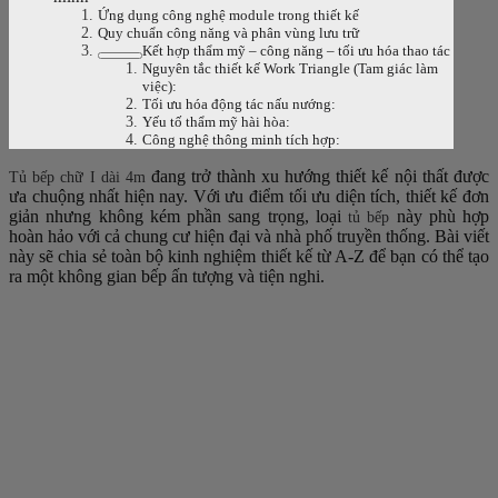
Ứng dụng công nghệ module trong thiết kế
Quy chuẩn công năng và phân vùng lưu trữ
Kết hợp thẩm mỹ – công năng – tối ưu hóa thao tác
Nguyên tắc thiết kế Work Triangle (Tam giác làm
việc):
Tối ưu hóa động tác nấu nướng:
Yếu tố thẩm mỹ hài hòa:
Công nghệ thông minh tích hợp:
đang trở thành xu hướng thiết kế nội thất được
Tủ bếp chữ I dài 4m
ưa chuộng nhất hiện nay. Với ưu điểm tối ưu diện tích, thiết kế đơn
giản nhưng không kém phần sang trọng, loại
này phù hợp
tủ bếp
hoàn hảo với cả chung cư hiện đại và nhà phố truyền thống. Bài viết
này sẽ chia sẻ toàn bộ kinh nghiệm thiết kế từ A-Z để bạn có thể tạo
ra một không gian bếp ấn tượng và tiện nghi.