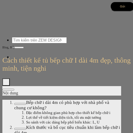
Bỏ
qua
nội
dung
Tìm
kiếm:
,
Blog
Bếp
Cách thiết kế tủ bếp chữ I dài 4m đẹp, thông
minh, tiện nghi
Nội dung
Bếp chữ i dài 4m có phù hợp với nhà phố và
chung cư không?
Đặc điểm không gian phù hợp cho thiết kế bếp chữ i
Lợi thế về tiết kiệm diện tích, tối ưu mặt tường
So sánh với các dáng bếp phổ biến khác: L, U
Kích thước và bố cục tiêu chuẩn khi làm bếp chữ i
dài 4m