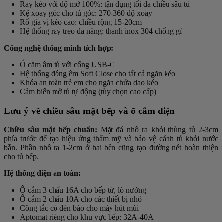
Ray kéo với độ mở 100%: tận dụng tối đa chiều sâu tủ
Kệ xoay góc cho tủ góc: 270-360 độ xoay
Rổ gia vị kéo cao: chiều rộng 15-20cm
Hệ thống ray treo đa năng: thanh inox 304 chống gỉ
Công nghệ thông minh tích hợp:
Ổ cắm âm tủ với cổng USB-C
Hệ thống đóng êm Soft Close cho tất cả ngăn kéo
Khóa an toàn trẻ em cho ngăn chứa dao kéo
Cảm biến mở tủ tự động (tùy chọn cao cấp)
Lưu ý về chiều sâu mặt bếp và ổ cắm điện
Chiều sâu mặt bếp chuẩn:
Mặt đá nhô ra khỏi thùng tủ 2-3cm
phía trước để tạo hiệu ứng thẩm mỹ và bảo vệ cánh tủ khỏi nước
bắn. Phần nhô ra 1-2cm ở hai bên cũng tạo đường nét hoàn thiện
cho tủ bếp.
Hệ thống điện an toàn:
Ổ cắm 3 chấu 16A cho bếp từ, lò nướng
Ổ cắm 2 chấu 10A cho các thiết bị nhỏ
Công tắc có đèn báo cho máy hút mùi
Aptomat riêng cho khu vực bếp: 32A-40A