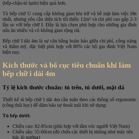
(bếp-chậu-tủ lạnh) hiệu quả hơn.
Tủ bếp chữ U cung cấp không gian lưu trữ và bề mặt làm việc lớn
nhất, nhưng yêu cầu diện tích tối thiểu 12m² và chi phí cao gấp 2-3
lần so với bếp chữ I. Đây là lựa chọn phù hợp cho những gia đình
nấu ăn nhiều và có không gian rộng rãi.
Bếp chữ I dài 4m là sự cân bằng hoàn hảo giữa chi phí, công năng
và thẩm mỹ, đặc biệt phù hợp với 80% các hộ gia đình Việt Nam
hiện nay.
Kích thước và bố cục tiêu chuẩn khi làm
bếp chữ i dài 4m
Tỷ lệ kích thước chuẩn: tủ trên, tủ dưới, mặt đá
Thiết kế tủ bếp chữ I dài 4m cần tuân theo các thông số ergonomic
(công thái học) để đảm bảo sự thoải mái khi sử dụng:
Tủ bếp dưới:
Chiều cao: 82-85cm (phù hợp với tầm vóc người Việt Nam)
Chiều sâu: 55-60cm (đủ chứa các thiết bị nhúng như máy rửa
bát, lò nướng)