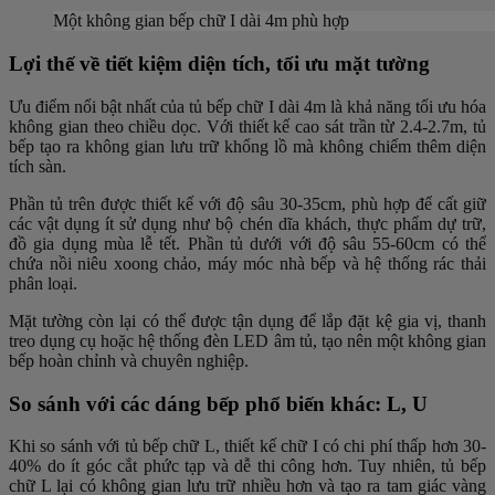
Một không gian bếp chữ I dài 4m phù hợp
Lợi thế về tiết kiệm diện tích, tối ưu mặt tường
Ưu điểm nổi bật nhất của tủ bếp chữ I dài 4m là khả năng tối ưu hóa
không gian theo chiều dọc. Với thiết kế cao sát trần từ 2.4-2.7m, tủ
bếp tạo ra không gian lưu trữ khổng lồ mà không chiếm thêm diện
tích sàn.
Phần tủ trên được thiết kế với độ sâu 30-35cm, phù hợp để cất giữ
các vật dụng ít sử dụng như bộ chén dĩa khách, thực phẩm dự trữ,
đồ gia dụng mùa lễ tết. Phần tủ dưới với độ sâu 55-60cm có thể
chứa nồi niêu xoong chảo, máy móc nhà bếp và hệ thống rác thải
phân loại.
Mặt tường còn lại có thể được tận dụng để lắp đặt kệ gia vị, thanh
treo dụng cụ hoặc hệ thống đèn LED âm tủ, tạo nên một không gian
bếp hoàn chỉnh và chuyên nghiệp.
So sánh với các dáng bếp phổ biến khác: L, U
Khi so sánh với tủ bếp chữ L, thiết kế chữ I có chi phí thấp hơn 30-
40% do ít góc cắt phức tạp và dễ thi công hơn. Tuy nhiên, tủ bếp
chữ L lại có không gian lưu trữ nhiều hơn và tạo ra tam giác vàng