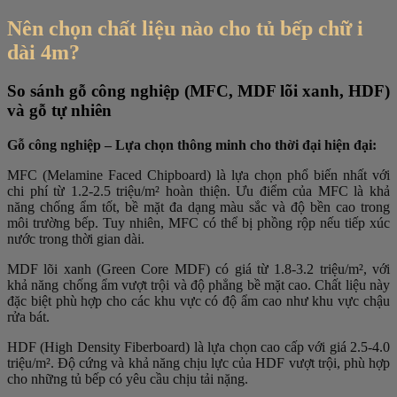
Nên chọn chất liệu nào cho tủ bếp chữ i
dài 4m?
So sánh gỗ công nghiệp (MFC, MDF lõi xanh, HDF)
và gỗ tự nhiên
Gỗ công nghiệp – Lựa chọn thông minh cho thời đại hiện đại:
MFC (Melamine Faced Chipboard) là lựa chọn phổ biến nhất với
chi phí từ 1.2-2.5 triệu/m² hoàn thiện. Ưu điểm của MFC là khả
năng chống ẩm tốt, bề mặt đa dạng màu sắc và độ bền cao trong
môi trường bếp. Tuy nhiên, MFC có thể bị phồng rộp nếu tiếp xúc
nước trong thời gian dài.
MDF lõi xanh (Green Core MDF) có giá từ 1.8-3.2 triệu/m², với
khả năng chống ẩm vượt trội và độ phẳng bề mặt cao. Chất liệu này
đặc biệt phù hợp cho các khu vực có độ ẩm cao như khu vực chậu
rửa bát.
HDF (High Density Fiberboard) là lựa chọn cao cấp với giá 2.5-4.0
triệu/m². Độ cứng và khả năng chịu lực của HDF vượt trội, phù hợp
cho những tủ bếp có yêu cầu chịu tải nặng.