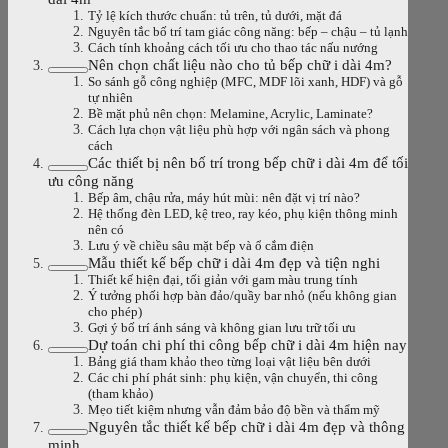
Tỷ lệ kích thước chuẩn: tủ trên, tủ dưới, mặt đá
Nguyên tắc bố trí tam giác công năng: bếp – chậu – tủ lạnh
Cách tính khoảng cách tối ưu cho thao tác nấu nướng
Nên chọn chất liệu nào cho tủ bếp chữ i dài 4m?
So sánh gỗ công nghiệp (MFC, MDF lõi xanh, HDF) và gỗ
tự nhiên
Bề mặt phủ nên chọn: Melamine, Acrylic, Laminate?
Cách lựa chọn vật liệu phù hợp với ngân sách và phong
cách
Các thiết bị nên bố trí trong bếp chữ i dài 4m để tối
ưu công năng
Bếp âm, chậu rửa, máy hút mùi: nên đặt vị trí nào?
Hệ thống đèn LED, kệ treo, ray kéo, phụ kiện thông minh
nên có
Lưu ý về chiều sâu mặt bếp và ổ cắm điện
Mẫu thiết kế bếp chữ i dài 4m đẹp và tiện nghi
Thiết kế hiện đại, tối giản với gam màu trung tính
Ý tưởng phối hợp bàn đảo/quầy bar nhỏ (nếu không gian
cho phép)
Gợi ý bố trí ánh sáng và không gian lưu trữ tối ưu
Dự toán chi phí thi công bếp chữ i dài 4m hiện nay
Bảng giá tham khảo theo từng loại vật liệu bên dưới
Các chi phí phát sinh: phụ kiện, vận chuyển, thi công
(tham khảo)
Mẹo tiết kiệm nhưng vẫn đảm bảo độ bền và thẩm mỹ
Nguyên tắc thiết kế bếp chữ i dài 4m đẹp và thông
minh