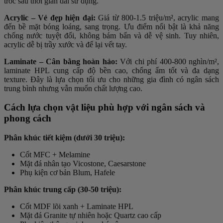
tróc sau thời gian dài sử dụng.
Acrylic – Vẻ đẹp hiện đại:
Giá từ 800-1.5 triệu/m², acrylic mang
đến bề mặt bóng loáng, sang trọng. Ưu điểm nổi bật là khả năng
chống nước tuyệt đối, không bám bẩn và dễ vệ sinh. Tuy nhiên,
acrylic dễ bị trầy xước và để lại vết tay.
Laminate – Cân bằng hoàn hảo:
Với chi phí 400-800 nghìn/m²,
laminate HPL cung cấp độ bền cao, chống ẩm tốt và đa dạng
texture. Đây là lựa chọn tối ưu cho những gia đình có ngân sách
trung bình nhưng vẫn muốn chất lượng cao.
Cách lựa chọn vật liệu phù hợp với ngân sách và
phong cách
Phân khúc tiết kiệm (dưới 30 triệu):
Cốt MFC + Melamine
Mặt đá nhân tạo Vicostone, Caesarstone
Phụ kiện cơ bản Blum, Hafele
Phân khúc trung cấp (30-50 triệu):
Cốt MDF lõi xanh + Laminate HPL
Mặt đá Granite tự nhiên hoặc Quartz cao cấp