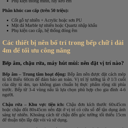
Phụ kiện thông minh, ray kéo êm
Phân khúc cao cấp (trên 50 triệu):
Cốt gỗ tự nhiên + Acrylic hoặc sơn PU
Mặt đá Marble tự nhiên hoặc Quartz nhập khẩu
Phụ kiện cao cấp, hệ thống đóng êm
Các thiết bị nên bố trí trong bếp chữ i dài
4m để tối ưu công năng
Bếp âm, chậu rửa, máy hút mùi: nên đặt vị trí nào?
Bếp âm – Trung tâm hoạt động:
Bếp âm nên được đặt cách mép
tủ tối thiểu 60cm để đảm bảo an toàn. Vị trí lý tưởng là ở 1/3 cuối
của dãy tủ 4m, tạo không gian chuẩn bị thực phẩm rộng rãi phía
trước. Bếp từ 3-4 vùng nấu là lựa chọn phù hợp cho gia đình 4-6
người.
Chậu rửa – Khu vực tiện ích:
Chậu đơn kích thước 60x45cm
hoặc chậu đôi 80x45cm nên đặt ở vị trí có cửa sổ để tận dụng ánh
sáng tự nhiên. Khoảng cách từ chậu đến góc tường tối thiểu 15cm
để thuận tiện lắp đặt vòi và sử dụng.