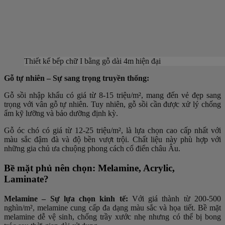
Thiết kế bếp chữ I bằng gỗ dài 4m hiện đại
Gỗ tự nhiên – Sự sang trọng truyền thống:
Gỗ sồi nhập khẩu có giá từ 8-15 triệu/m², mang đến vẻ đẹp sang
trọng với vân gỗ tự nhiên. Tuy nhiên, gỗ sồi cần được xử lý chống
ẩm kỹ lưỡng và bảo dưỡng định kỳ.
Gỗ óc chó có giá từ 12-25 triệu/m², là lựa chọn cao cấp nhất với
màu sắc đậm đà và độ bền vượt trội. Chất liệu này phù hợp với
những gia chủ ưa chuộng phong cách cổ điển châu Âu.
Bề mặt phủ nên chọn: Melamine, Acrylic,
Laminate?
Melamine – Sự lựa chọn kinh tế:
Với giá thành từ 200-500
nghìn/m², melamine cung cấp đa dạng màu sắc và họa tiết. Bề mặt
melamine dễ vệ sinh, chống trầy xước nhẹ nhưng có thể bị bong