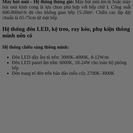
Máy hút mùi – Hệ thống thông gió:
Máy hút mùi âm tủ hoặc máy
hút mùi kính cong là lựa chọn phù hợp với bếp chữ I. Công suất
600-800m³/h đủ cho không gian bếp 15-20m². Chiều cao lắp đặt
chuẩn là 65-75cm từ mặt bếp.
Hệ thống đèn LED, kệ treo, ray kéo, phụ kiện thông
minh nên có
Hệ thống chiếu sáng thông minh:
Đèn LED dây âm tủ trên: 3000K-4000K, 8-12W/m
Đèn LED panel âm trần: 6000K, 18-24W cho toàn bộ phòng
bếp
Đèn trang trí đèn trên bàn đảo (nếu có): 2700K-3000K