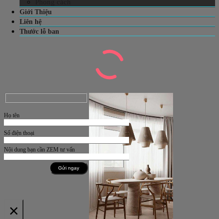
Phong cách
Giới Thiệu
Liên hệ
Thước lỗ ban
Họ tên
Số điện thoại
Nội dung bạn cần ZEM tư vấn
×