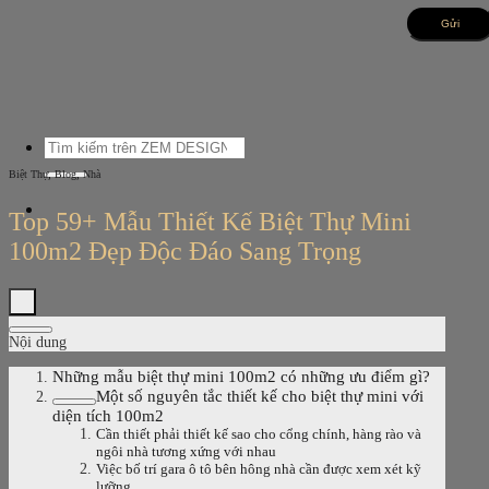
Bỏ
qua
nội
dung
Tìm
kiếm:
,
,
Biệt Thự
Blog
Nhà
Top 59+ Mẫu Thiết Kế Biệt Thự Mini
100m2 Đẹp Độc Đáo Sang Trọng
Nội dung
Những mẫu biệt thự mini 100m2 có những ưu điểm gì?
Một số nguyên tắc thiết kế cho biệt thự mini với
diện tích 100m2
Cần thiết phải thiết kế sao cho cổng chính, hàng rào và
ngôi nhà tương xứng với nhau
Việc bố trí gara ô tô bên hông nhà cần được xem xét kỹ
lưỡng