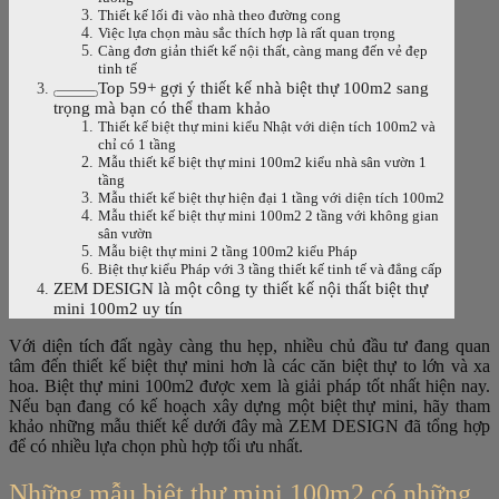
Thiết kế lối đi vào nhà theo đường cong
Việc lựa chọn màu sắc thích hợp là rất quan trọng
Càng đơn giản thiết kế nội thất, càng mang đến vẻ đẹp
tinh tế
Top 59+ gợi ý thiết kế nhà biệt thự 100m2 sang
trọng mà bạn có thể tham khảo
Thiết kế biệt thự mini kiểu Nhật với diện tích 100m2 và
chỉ có 1 tầng
Mẫu thiết kế biệt thự mini 100m2 kiểu nhà sân vườn 1
tầng
Mẫu thiết kế biệt thự hiện đại 1 tầng với diện tích 100m2
Mẫu thiết kế biệt thự mini 100m2 2 tầng với không gian
sân vườn
Mẫu biệt thự mini 2 tầng 100m2 kiểu Pháp
Biệt thự kiểu Pháp với 3 tầng thiết kế tinh tế và đẳng cấp
ZEM DESIGN là một công ty thiết kế nội thất biệt thự
mini 100m2 uy tín
Với diện tích đất ngày càng thu hẹp, nhiều chủ đầu tư đang quan
tâm đến thiết kế biệt thự mini hơn là các căn biệt thự to lớn và xa
hoa. Biệt thự mini 100m2 được xem là giải pháp tốt nhất hiện nay.
Nếu bạn đang có kế hoạch xây dựng một biệt thự mini, hãy tham
khảo những mẫu thiết kế dưới đây mà ZEM DESIGN đã tổng hợp
để có nhiều lựa chọn phù hợp tối ưu nhất.
Những mẫu biệt thự mini 100m2 có những