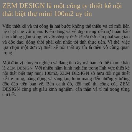
ZEM DESIGN là một công ty thiết kế nội
thất biệt thự mini 100m2 uy tín
Việc thiết kế và thi công là hai bước không thể thiếu và có mối liên
hệ chặt chẽ với nhau. Kiểu dáng và vẻ đẹp mang đến sự hoàn hảo
cho không gian sống, vì vậy
cần phải sáng tạo
công ty thiết kế nội thất
và độc đáo, đồng thời phải cân nhắc tới tính thực tiễn. Vì thế, việc
lựa chọn một đơn vị thiết kế nội thất uy tín là điều vô cùng quan
trọng.
Một đơn vị chuyên nghiệp và đáng tin cậy mà bạn có thể tham khảo
là
. Với nhiều năm kinh nghiệm trong lĩnh vực thiết kế
ZEM DESIGN
nội thất biệt thự mini 100m2, ZEM DESIGN sở hữu đội ngũ thiết
kế trẻ trung, năng động và sáng tạo, luôn mang đến những ý tưởng
độc đáo trên bản vẽ. Bên cạnh đó, đội ngũ thi công của ZEM
DESIGN cũng rất giàu kinh nghiệm, cẩn thận và tỉ mỉ trong từng
chi tiết.