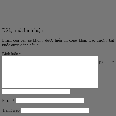
Để lại một bình luận
Email của bạn sẽ không được hiển thị công khai.
Các trường bắt
buộc được đánh dấu
*
Bình luận
*
Tên
*
Email
*
Trang web