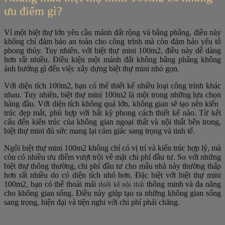
ưu điểm gì?
Vì một biệt thự lớn yêu cầu mảnh đất rộng và bằng phẳng, điều này
không chỉ đảm bảo an toàn cho công trình mà còn đảm bảo yếu tố
phong thủy. Tuy nhiên, với biệt thự mini 100m2, điều này dễ dàng
hơn rất nhiều. Điều kiện một mảnh đất không bằng phẳng không
ảnh hưởng gì đến việc xây dựng biệt thự mini nhỏ gọn.
Với diện tích 100m2, bạn có thể thiết kế nhiều loại công trình khác
nhau. Tuy nhiên, biệt thự mini 100m2 là một trong những lựa chọn
hàng đầu. Với diện tích không quá lớn, không gian sẽ tạo nên kiến ​​
trúc đẹp mắt, phù hợp với bất kỳ phong cách thiết kế nào. Từ kết
cấu đến kiến ​​trúc của không gian ngoại thất và nội thất bên trong,
biệt thự mini đủ sức mang lại cảm giác sang trọng và tinh tế.
Ngôi biệt thự mini 100m2 không chỉ có vị trí và kiến trúc hợp lý, mà
còn có nhiều ưu điểm vượt trội về mặt chi phí đầu tư. So với những
biệt thự thông thường, chi phí đầu tư cho mẫu nhà này thường thấp
hơn rất nhiều do có diện tích nhỏ hơn. Đặc biệt với biệt thự mini
100m2, bạn có thể thoải mái
thông minh và đa năng
thiết kế nội thất
cho không gian sống. Điều này giúp tạo ra những không gian sống
sang trọng, hiện đại và tiện nghi với chi phí phải chăng.