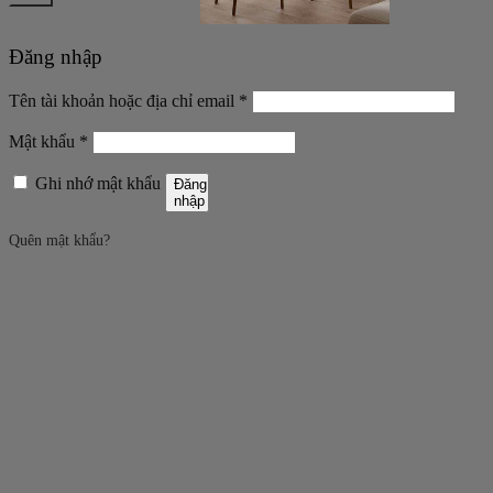
Đăng nhập
Bắt
Tên tài khoản hoặc địa chỉ email
*
buộc
Bắt
Mật khẩu
*
buộc
Ghi nhớ mật khẩu
Đăng
nhập
Quên mật khẩu?