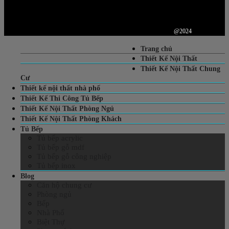
@2024
Trang chủ
Thiết Kế Nội Thất
Thiết Kế Nội Thất Chung
Cư
Thiết kế nội thất nhà phố
Thiết Kế Thi Công Tủ Bếp
Thiết Kế Nội Thất Phòng Ngủ
Thiết Kế Nội Thất Phòng Khách
Tủ Bếp
Tủ bếp acrylic
Tủ bếp gỗ mdf
Tủ bếp gỗ công nghiệp
Tủ bếp inox
Blog
Căn hộ chung cư
Phòng ngủ
Bếp
Nhà Phố
Biệt Thự