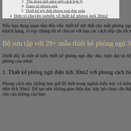
Tận dụng ánh sáng một cách hợp lý
Trang trí phòng ngủ
Thiết kế nội thất phòng ngủ đơn giản
Đơn vị chuyên nghiệp về thiết kế phòng ngủ 30m2
Nếu bạn đang quan tâm đến việc thiết kế nội thất cho một phòng ng
khách hàng, vì vậy chúng tôi sẽ chia sẻ với bạn các cách tiếp cận tốt
Bộ sưu tập với 29+ mẫu thiết kế phòng ngủ 3
Dưới đây là một số kiểu thiết kế phòng ngủ độc đáo, hiện đại và t
phòng của mình.
1. Thiết kế phòng ngủ diện tích 30m2 với phong cách hi
Phong cách này không bao giờ lỗi thời trong ngành kiến trúc và luô
diện tích 30m2. Để tạo nên không gian hiện đại, hãy lựa chọn cẩn thậ
cho căn phòng của bạn.