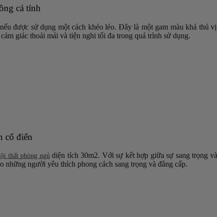
ồng cá tính
ếu được sử dụng một cách khéo léo. Đây là một gam màu khá thú vị v
m giác thoải mái và tiện nghi tối đa trong quá trình sử dụng.
n cổ điển
diện tích 30m2. Với sự kết hợp giữa sự sang trọng v
nội thất phòng ngủ
ho những người yêu thích phong cách sang trọng và đẳng cấp.