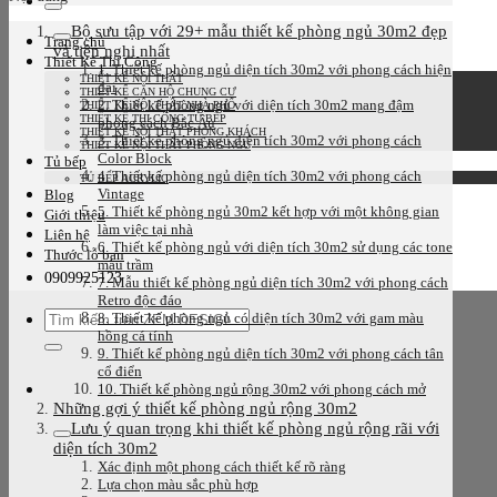
kiếm:
Bộ sưu tập với 29+ mẫu thiết kế phòng ngủ 30m2 đẹp
Trang chủ
và tiện nghi nhất
Thiết Kế Thi Công
1. Thiết kế phòng ngủ diện tích 30m2 với phong cách hiện
THIẾT KẾ NỘI THẤT
đại
THIẾT KẾ CĂN HỘ CHUNG CƯ
2. Thiết kế phòng ngủ với diện tích 30m2 mang đậm
THIẾT KẾ NỘI THẤT NHÀ PHỐ
THIẾT KẾ THI CÔNG TỦ BẾP
phong cách Bắc Âu
THIẾT KẾ NỘI THẤT PHÒNG KHÁCH
3. Thiết kế phòng ngủ diện tích 30m2 với phong cách
THIẾT KẾ NỘI THẤT PHÒNG NGỦ
Color Block
Tủ bếp
4. Thiết kế phòng ngủ diện tích 30m2 với phong cách
TỦ BẾP ACRYLIC
Vintage
Blog
5. Thiết kế phòng ngủ 30m2 kết hợp với một không gian
Giới thiệu
làm việc tại nhà
Liên hệ
6. Thiết kế phòng ngủ với diện tích 30m2 sử dụng các tone
Thước lỗ ban
màu trầm
0909925123
7. Mẫu thiết kế phòng ngủ diện tích 30m2 với phong cách
Retro độc đáo
Tìm
8. Thiết kế phòng ngủ có diện tích 30m2 với gam màu
kiếm:
hồng cá tính
9. Thiết kế phòng ngủ diện tích 30m2 với phong cách tân
cổ điển
10. Thiết kế phòng ngủ rộng 30m2 với phong cách mở
Những gợi ý thiết kế phòng ngủ rộng 30m2
Lưu ý quan trọng khi thiết kế phòng ngủ rộng rãi với
diện tích 30m2
Xác định một phong cách thiết kế rõ ràng
Lựa chọn màu sắc phù hợp