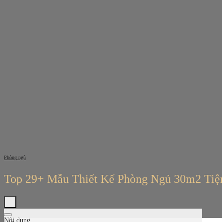
Bỏ
qua
nội
dung
Phòng ngủ
Top 29+ Mẫu Thiết Kế Phòng Ngủ 30m2 Tiệ
Nội dung
Tìm