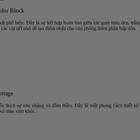
olor Block
ất phổ biến. Đây là sự kết hợp hoàn hảo giữa các gam màu đen, trắng
 các chi tiết nhỏ để tạo điểm nhấn cho căn phòng thêm phần hấp dẫn.
intage
u thích sự nhẹ nhàng và đằm thắm. Đây là một phong cách thiết kế 
t và màu xám khói…