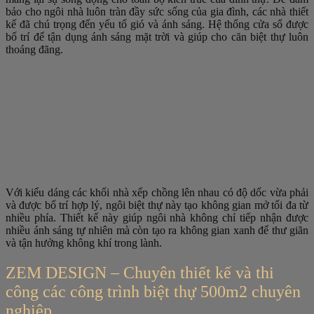
bảo cho ngôi nhà luôn tràn đầy sức sống của gia đình, các nhà thiết
kế đã chú trọng đến yếu tố gió và ánh sáng. Hệ thống cửa sổ được
bố trí để tận dụng ánh sáng mặt trời và giúp cho căn biệt thự luôn
thoáng đãng.
Với kiểu dáng các khối nhà xếp chồng lên nhau có độ dốc vừa phải
và được bố trí hợp lý, ngôi biệt thự này tạo không gian mở tối đa từ
nhiều phía. Thiết kế này giúp ngôi nhà không chỉ tiếp nhận được
nhiều ánh sáng tự nhiên mà còn tạo ra không gian xanh để thư giãn
và tận hưởng không khí trong lành.
ZEM DESIGN – Chuyên thiết kế và thi
công các công trình biệt thự 500m2 chuyên
nghiệp