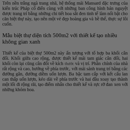
Trên nền trắng ngà trang nhã, hệ thống mái Mansard đặc trưng của
kiến ​​trúc Pháp cổ điển cùng với những ban công hình bán nguyệt
được trang trí bằng những chi tiết hoa sắt đen tinh tế làm nổi bật cho
căn biệt thự này, tạo nên một vẻ đẹp hoàng gia và bề thế, thực sự lôi
cuốn.
Mẫu biệt thự diện tích 500m2 với thiết kế tạo nhiều
không gian xanh
Thiết kế của biệt thự 500m2 này ấn tượng với tổ hợp ba khối cân
đối. Khối giữa cao rộng, được thiết kế mái tam giác cân đối, hai
khối còn lại cũng cân đối về kích
và vị trí. Phần chính của nhà
thước
rất rộng và cao, hướng về phía trước, với mái sảnh trang trí bằng các
đường gân, đường diềm uốn lượn. Ba bậc tam cấp với kết cấu lan
can thấp uốn lượn, kéo dài về phía trước và hai đầu xoay tạo thành
một lối đi rộng rãi, tạo điểm nhấn cho thiết kế và rực rỡ đan xen với
những khóm hoa.