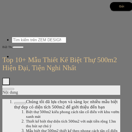
Bỏ
qua
nội
dung
Tìm
kiếm:
Biệt Thự
Top 10+ Mẫu Thiết Kế Biệt Thự 500m2
Hiện Đại, Tiện Nghi Nhất
Nội dung
Chúng tôi đã lựa chọn và sàng lọc nhiều mẫu biệt
thự đẹp có diện tích 500m2 để giới thiệu đến bạn
Biệt thự 500m2 kiểu phong cách tân cổ điển với khu vườn
xanh mát
Thiết kế biệt thự diện tích 500m2 với mặt tiền rộng 13m
thu hút sự chú ý
Mẫu biệt thự 500m2 thiết kế theo phong cách tân cổ điển