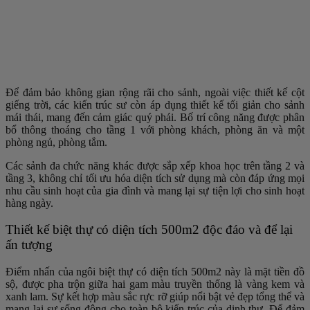
Để đảm bảo không gian rộng rãi cho sảnh, ngoài việc thiết kế cột
giếng trời, các kiến trúc sư còn áp dụng thiết kế tối giản cho sảnh
mái thái, mang đến cảm giác quý phái. Bố trí công năng được phân
bổ thông thoáng cho tầng 1 với phòng khách, phòng ăn và một
phòng ngủ, phòng tắm.
Các sảnh đa chức năng khác được sắp xếp khoa học trên tầng 2 và
tầng 3, không chỉ tối ưu hóa diện tích sử dụng mà còn đáp ứng mọi
nhu cầu sinh hoạt của gia đình và mang lại sự tiện lợi cho sinh hoạt
hàng ngày.
Thiết kế biệt thự có diện tích 500m2 độc đáo và để lại
ấn tượng
Điểm nhấn của ngôi biệt thự có diện tích 500m2 này là mặt tiền đồ
sộ, được pha trộn giữa hai gam màu truyền thống là vàng kem và
xanh lam. Sự kết hợp màu sắc rực rỡ giúp nổi bật vẻ đẹp tổng thể và
mang lại sự sống động cho toàn bộ kiến trúc của dinh thự. Để đảm