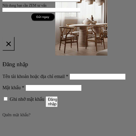
Nội dung bạn cần ZEM tư vấn
×
Đăng nhập
Bắt
Tên tài khoản hoặc địa chỉ email
*
buộc
Bắt
Mật khẩu
*
buộc
Ghi nhớ mật khẩu
Đăng
nhập
Quên mật khẩu?