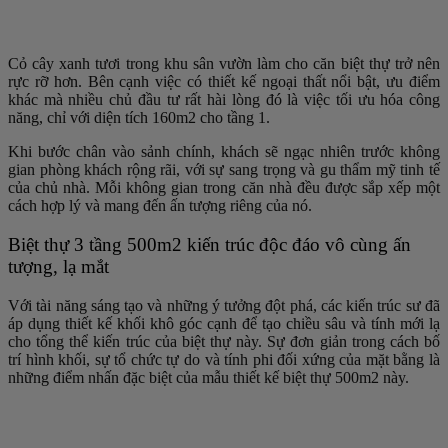
Cỏ cây xanh tươi trong khu sân vườn làm cho căn biệt thự trở nên
rực rỡ hơn. Bên cạnh việc có thiết kế ngoại thất nổi bật, ưu điểm
khác mà nhiều chủ đầu tư rất hài lòng đó là việc tối ưu hóa công
năng, chỉ với diện tích 160m2 cho tầng 1.
Khi bước chân vào sảnh chính, khách sẽ ngạc nhiên trước không
gian phòng khách rộng rãi, với sự sang trọng và gu thẩm mỹ tinh tế
của chủ nhà. Mỗi không gian trong căn nhà đều được sắp xếp một
cách hợp lý và mang đến ấn tượng riêng của nó.
Biệt thự 3 tầng 500m2 kiến trúc độc đáo vô cùng ấn
tượng, lạ mắt
Với tài năng sáng tạo và những ý tưởng đột phá, các kiến trúc sư đã
áp dụng thiết kế khối khô góc cạnh để tạo chiều sâu và tính mới lạ
cho tổng thể kiến ​​trúc của biệt thự này. Sự đơn giản trong cách bố
trí hình khối, sự tổ chức tự do và tính phi đối xứng của mặt bằng là
những điểm nhấn đặc biệt của mẫu thiết kế biệt thự 500m2 này.