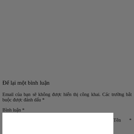
Để lại một bình luận
Email của bạn sẽ không được hiển thị công khai.
Các trường bắt
buộc được đánh dấu
*
Bình luận
*
Tên
*