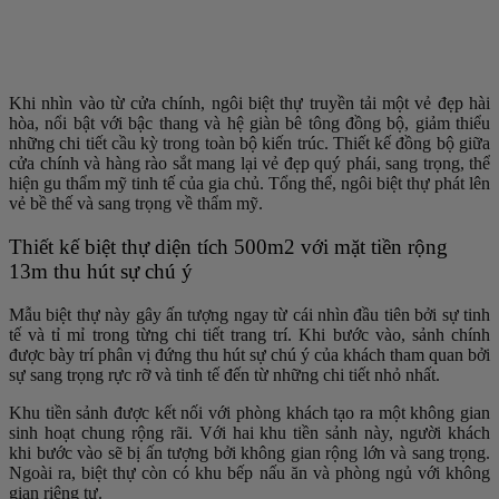
Khi nhìn vào từ cửa chính, ngôi biệt thự truyền tải một vẻ đẹp hài
hòa, nổi bật với bậc thang và hệ giàn bê tông đồng bộ, giảm thiểu
những chi tiết cầu kỳ trong toàn bộ kiến trúc. Thiết kế đồng bộ giữa
cửa chính và hàng rào sắt mang lại vẻ đẹp quý phái, sang trọng, thể
hiện gu thẩm mỹ tinh tế của gia chủ. Tổng thể, ngôi biệt thự phát lên
vẻ bề thế và sang trọng về thẩm mỹ.
Thiết kế biệt thự diện tích 500m2 với mặt tiền rộng
13m thu hút sự chú ý
Mẫu biệt thự này gây ấn tượng ngay từ cái nhìn đầu tiên bởi sự tinh
tế và tỉ mỉ trong từng chi tiết trang trí. Khi bước vào, sảnh chính
được bày trí phân vị đứng thu hút sự chú ý của khách tham quan bởi
sự sang trọng rực rỡ và tinh tế đến từ những chi tiết nhỏ nhất.
Khu tiền sảnh được kết nối với phòng khách tạo ra một không gian
sinh hoạt chung rộng rãi. Với hai khu tiền sảnh này, người khách
khi bước vào sẽ bị ấn tượng bởi không gian rộng lớn và sang trọng.
Ngoài ra, biệt thự còn có khu bếp nấu ăn và phòng ngủ với không
gian riêng tư.