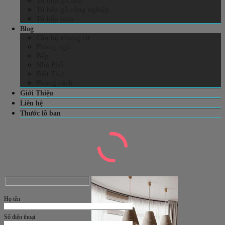
Tủ bếp gỗ mdf
Tủ bếp gỗ công nghiệp
Tủ bếp inox
Blog
Căn hộ chung cư
Phòng ngủ
Bếp
Nhà Phố
Biệt Thự
Phong cách
Giới Thiệu
Liên hệ
Thước lỗ ban
Họ tên
Số điện thoại