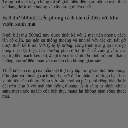
Trong bài viết này, chúng tôi sẽ giới thiệu đến bạn một số mẫu thiết
kế đang được ưa chuộng và xây dựng nhiều nhất.
Biệt thự 500m2 kiểu phong cách tân cổ điển với khu
vườn xanh mát
Ngôi biệt thự 500m2 này được thiết kế với 2 mặt tiền phong cách
tân cổ điển, tạo nên sự thông thoáng và tinh tế với các chi tiết gờ
được thiết kế tỉ mỉ. Với tỷ lệ lý tưởng, công trình mang lại nét đẹp
trang nhã đặc biệt. Các đường phào được thiết kế vuông vắn, các
cột trụ liền mạch kéo dài, 4 cột trên nóc sảnh lớn hình tròn nối thành
2 tầng, tạo sự liên hoàn và cao ráo cho không gian sảnh.
Thiết kế ban công của mẫu biệt thự này tập trung vào tính tiện dụng,
đơn giản và khoảng cách hợp lý, với điểm nhấn là những chậu hoa
xanh trên các cột trụ. Khu vực sân chơi và giặt phơi riêng biệt được
đặt trên tầng 3 với mái che thông thoáng. Ánh sáng tự nhiên chiếu
sáng mọi ngóc ngách của biệt thự, mang lại không gian sống thoải
mái.