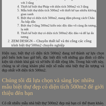
với 3 tầng
Thiết kế biệt thự Pháp với diện tích 500m2 và 3 tầng
Mẫu biệt thự diện tích 500m2 với thiết kế tạo nhiều không
gian xanh
Biệt thự có diện tích 500m2, mang đậm phong cách Châu
Âu hấp dẫn
Biệt thự 3 tầng 500m2 kiến trúc độc đáo vô cùng ấn tượng,
lạ mắt
Thiết kế biệt thự có diện tích 500m2 độc đáo và để lại ấn
tượng
ZEM DESIGN – Chuyên thiết kế và thi công các công
trình biệt thự 500m2 chuyên nghiệp
Hiện nay, biệt thự có diện tích 500m2 đang trở thành sự lựa chọn
phổ biến hơn bao giờ hết, đặc biệt đối với những gia đình có điều
kiện tài chính khá giả và sở hữu lô đất rộng lớn. Trong bài viết này,
chúng ta sẽ cùng khám phá một số mẫu nhà biệt thự ấn tượng và
đẹp nhất với diện tích 500m2.
Chúng tôi đã lựa chọn và sàng lọc nhiều
mẫu biệt thự đẹp có diện tích 500m2 để giới
thiệu đến bạn
Có rất nhiều mẫu nhà biệt thự 500m2 đẹp mà bạn có thể tham khảo.