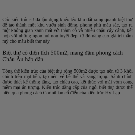
Các kiến trúc sư đã tận dụng khéo léo khu đất xung quanh biệt thự
để tạo thành một khu vườn sinh động, phong phú màu sắc, tạo ra
một không gian xanh mát với thảm cỏ và nhiều chậu cây cảnh, kết
hợp với những ngọn núi non tuyệt đẹp, từ đó nâng cao giá trị thẩm
mỹ cho mẫu biệt thự này.
Biệt thự có diện tích 500m2, mang đậm phong cách
Châu Âu hấp dẫn
Tổng thể kiến trúc của biệt thự rộng 500m2 được tạo nên từ 3 khối
chính trên mặt tiền, tạo nên vẻ bề thế và sang trọng. Sảnh chính
được thiết kế thông tầng, tạo chiều cao, kết thúc với mái vòm cong
mềm mại ấn tượng. Kiến trúc đẳng cấp của ngôi biệt thự được thể
hiện qua phong cách Corinthian cổ điển của kiến trúc Hy Lạp.