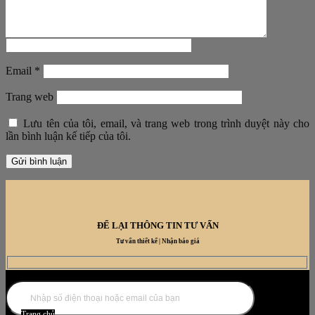
Email
*
Trang web
Lưu tên của tôi, email, và trang web trong trình duyệt này cho
lần bình luận kế tiếp của tôi.
ĐỂ LẠI THÔNG TIN TƯ VẤN
Tư vấn thiết kế | Nhận báo giá
DANH MỤC NỘI THẤT
Trang chủ