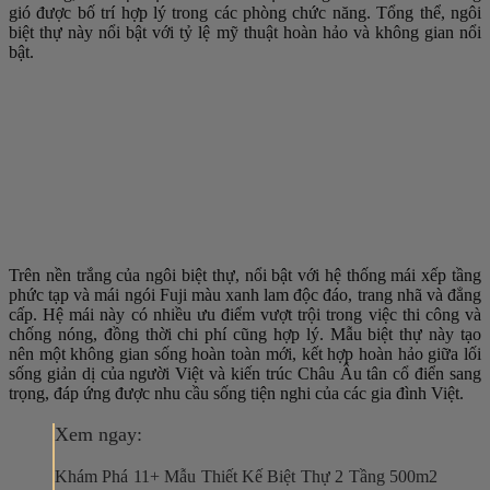
gió được bố trí hợp lý trong các phòng chức năng. Tổng thể, ngôi
biệt thự này nổi bật với tỷ lệ mỹ thuật hoàn hảo và không gian nổi
bật.
Trên nền trắng của ngôi biệt thự, nổi bật với hệ thống mái xếp tầng
phức tạp và mái ngói Fuji màu xanh lam độc đáo, trang nhã và đẳng
cấp. Hệ mái này có nhiều ưu điểm vượt trội trong việc thi công và
chống nóng, đồng thời chi phí cũng hợp lý. Mẫu biệt thự này tạo
nên một không gian sống hoàn toàn mới, kết hợp hoàn hảo giữa lối
sống giản dị của người Việt và kiến ​​trúc Châu Âu tân cổ điển sang
trọng, đáp ứng được nhu cầu sống tiện nghi của các gia đình Việt.
Xem ngay:
Khám Phá 11+ Mẫu Thiết Kế Biệt Thự 2 Tầng 500m2