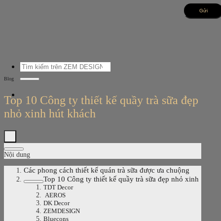
Bỏ
qua
nội
dung
Tìm
kiếm:
Blog
Top 10 Công ty thiết kế quầy trà sữa đẹp
nhỏ xinh hút khách
Nội dung
Các phong cách thiết kế quán trà sữa được ưa chuộng
Top 10 Công ty thiết kế quầy trà sữa đẹp nhỏ xinh
TDT Decor
AEROS
DK Decor
ZEMDESIGN
Bluecons