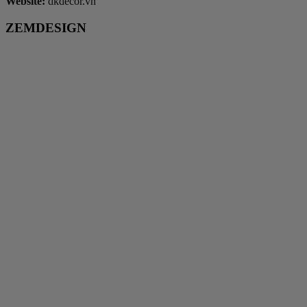
Website:
dkdecor.vn
ZEMDESIGN