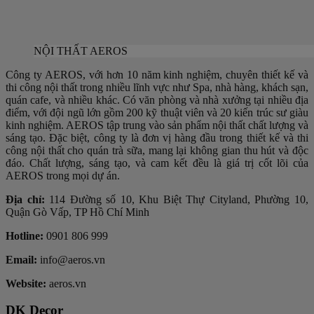
NỘI THẤT AEROS
Công ty AEROS, với hơn 10 năm kinh nghiệm, chuyên thiết kế và
thi công nội thất trong nhiều lĩnh vực như Spa, nhà hàng, khách sạn,
quán cafe, và nhiều khác. Có văn phòng và nhà xưởng tại nhiều địa
điểm, với đội ngũ lớn gồm 200 kỹ thuật viên và 20 kiến trúc sư giàu
kinh nghiệm. AEROS tập trung vào sản phẩm nội thất chất lượng và
sáng tạo. Đặc biệt, công ty là đơn vị hàng đầu trong thiết kế và thi
công nội thất cho quán trà sữa, mang lại không gian thu hút và độc
đáo. Chất lượng, sáng tạo, và cam kết đều là giá trị cốt lõi của
AEROS trong mọi dự án.
Địa chỉ:
114 Đường số 10, Khu Biệt Thự Cityland, Phường 10,
Quận Gò Vấp, TP Hồ Chí Minh
Hotline:
0901 806 999
Email:
info@aeros.vn
Website:
aeros.vn
DK Decor