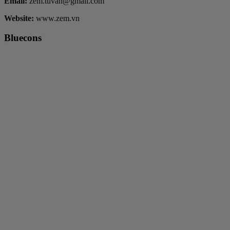
Email:
zem.tuvan@gmail.com
Website:
www.zem.vn
Bluecons