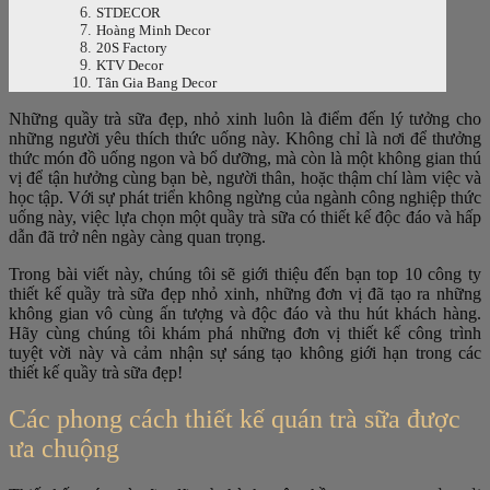
STDECOR
Hoàng Minh Decor
20S Factory
KTV Decor
Tân Gia Bang Decor
Những quầy trà sữa đẹp, nhỏ xinh luôn là điểm đến lý tưởng cho
những người yêu thích thức uống này. Không chỉ là nơi để thưởng
thức món đồ uống ngon và bổ dưỡng, mà còn là một không gian thú
vị để tận hưởng cùng bạn bè, người thân, hoặc thậm chí làm việc và
học tập. Với sự phát triển không ngừng của ngành công nghiệp thức
uống này, việc lựa chọn một quầy trà sữa có thiết kế độc đáo và hấp
dẫn đã trở nên ngày càng quan trọng.
Trong bài viết này, chúng tôi sẽ giới thiệu đến bạn top 10 công ty
thiết kế quầy trà sữa đẹp nhỏ xinh, những đơn vị đã tạo ra những
không gian vô cùng ấn tượng và độc đáo và thu hút khách hàng.
Hãy cùng chúng tôi khám phá những đơn vị thiết kế công trình
tuyệt vời này và cảm nhận sự sáng tạo không giới hạn trong các
thiết kế quầy trà sữa đẹp!
Các phong cách thiết kế quán trà sữa được
ưa chuộng