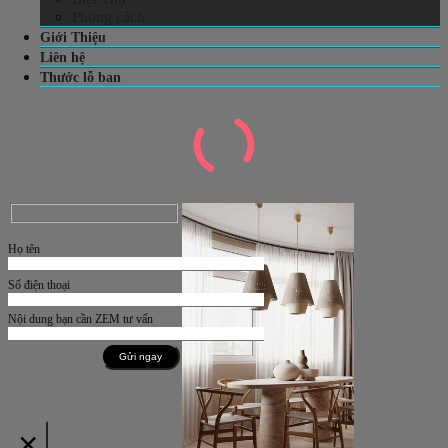
Phong cách
Giới Thiệu
Liên hệ
Thước lỗ ban
Họ tên
Số điện thoại
Nội dung bạn cần ZEM tư vấn
×