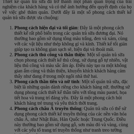
Thiết kế quán trà sữa đã trở thành một phần quan trọng của trải
nghiệm của khách hàng và có thể ảnh hưởng đến quyết định của họ
về việc ghé thăm quán. Dưới đây là một số phong cách thiết kế
quán trà sữa được ưa chuộng:
Phong cách hiện đại và tối giản
: Đây là một phong cách
thiết kế rất phổ biến trong các quán trà sữa đương đại. Nó
thường bao gồm sử dụng tông màu trắng, đen và xám, cùng
với các vật liệu như thép không gỉ và kính. Thiết kế tối giản
giúp tạo ra không gian sạch sẽ, hiện đại và thoải mái.
Phong cách thủ công và thân thiện
: Một số quán trà sữa
chọn phong cách thiết kế thủ công, sử dụng gỗ tự nhiên, vật
liệu thủ công và màu sắc ấm áp. Điều này tạo ra một không
gian ấm cúng và thân thiện, khuyến khích khách hàng cảm
thấy như đang ở trong một ngôi nhà thứ hai.
Phong cách thần tiên và nữ tính
: Một số quán trà sữa, đặc
biệt là những quán dành riêng cho khách hàng nữ, thường sử
dụng phong cách thiết kế thần tiên với tông màu pastel, họa
tiết hoa và trang trí đáng yêu. Đây là một phong cách hút
khách hàng trẻ trung và yêu thích thời trang.
Phong cách châu Á truyền thống
: Quán trà sữa có thể sử
dụng phong cách thiết kế truyền thống của các nền văn hóa
châu Á, như Nhật Bản, Hàn Quốc hoặc Trung Quốc. Điều
này thường bao gồm sử dụng gỗ, sơn màu đỏ và vàng, cùng
với các yếu tố trang trí truyền thống như tranh treo tường