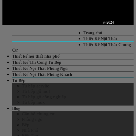
@2024
Trang chủ
Thiết Kế Nội Thất
Thiết Kế Nội Thất Chung
Cư
Thiết kế nội thất nhà phố
Thiết Kế Thi Công Tủ Bếp
Thiết Kế Nội Thất Phòng Ngủ
Thiết Kế Nội Thất Phòng Khách
Tủ Bếp
Tủ bếp acrylic
Tủ bếp gỗ mdf
Tủ bếp gỗ công nghiệp
Tủ bếp inox
Blog
Căn hộ chung cư
Phòng ngủ
Bếp
Nhà Phố
Biệt Thự