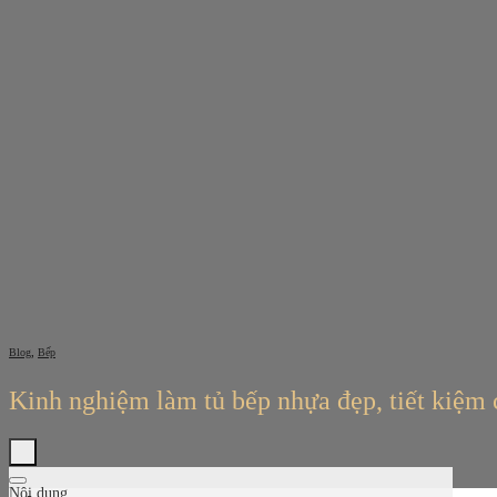
Bỏ
qua
nội
dung
,
Blog
Bếp
Kinh nghiệm làm tủ bếp nhựa đẹp, tiết kiệm 
Nội dung
Tìm