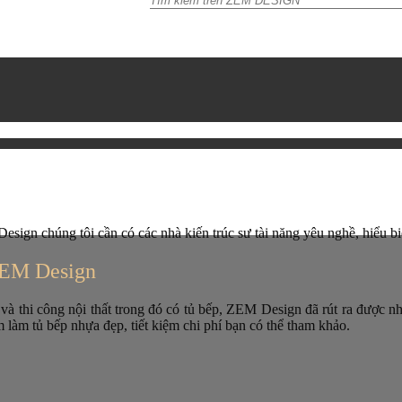
sign chúng tôi cần có các nhà kiến trúc sư tài năng yêu nghề, hiểu biế
ZEM Design
 và thi công nội thất trong đó có tủ bếp, ZEM Design đã rút ra được n
m làm tủ bếp nhựa đẹp, tiết kiệm chi phí bạn có thể tham khảo.