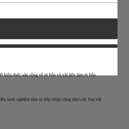
t kiến thức sâu rộng về tủ bếp và vật liệu làm tủ bếp.
hiều kinh nghiệm làm tủ bếp nhựa cũng như các loại vật