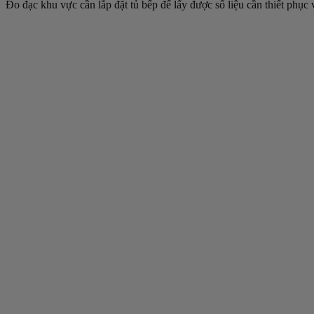
Đo đạc khu vực cần lắp đặt tủ bếp để lấy được số liệu cần thiết phục v