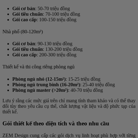
Gói cơ bản
: 50-70 triệu đồng
Gói tiêu chuẩn
: 70-100 triệu đồng
Gói cao cấp
: 100-150 triệu đồng
Nhà phố (80-120m²)
Gói cơ bản
: 90-130 triệu đồng
Gói tiêu chuẩn
: 130-200 triệu đồng
Gói cao cấp
: 200-300 triệu đồng
Thiết kế và thi công riêng phòng ngủ
Phòng ngủ nhỏ (12-15m²)
: 15-25 triệu đồng
Phòng ngủ trung bình (16-20m²)
: 25-40 triệu đồng
Phòng ngủ master (>20m²)
: 40-70 triệu đồng
Lưu ý rằng các mức giá trên chỉ mang tính tham khảo và có thể thay
đổi tùy theo yêu cầu cụ thể, chất lượng vật liệu và độ phức tạp của
thiết kế.
Gói thiết kế theo diện tích và theo nhu cầu
ZEM Design cung cấp các gói dịch vụ linh hoạt phù hợp với từng