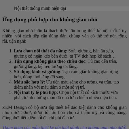
Nội thất thông minh hiện đại
Ứng dụng phù hợp cho không gian nhỏ
Không gian nhỏ luôn là thách thức lớn trong thiết kế nội thất. Tuy
nhiên, với cách tiếp cận đúng đắn, chúng vẫn có thể trở nên rộng
rãi, tiện nghi:
Lựa chọn nội thất đa năng
: Sofa giường, bàn ăn gấp,
giường có ngăn kéo bên dưới, tủ TV tích hợp kệ sách…
Tận dụng không gian theo chiều dọc
: Tủ cao đến trần,
giường tầng, kệ treo tường đa tầng.
Sử dụng kính và gương
: Tạo cảm giác không gian rộng
hơn, đồng thời tăng độ sáng.
Màu sắc hợp lý
: Ưu tiên màu sáng cho tường và trần, tạo
điểm nhấn với màu đậm ở một số vị trí.
Nội thất tỷ lệ phù hợp
: Chọn nội thất có kích thước vừa
phải, tránh những món đồ quá lớn chiếm nhiều diện tích.
ZEM Design có bộ sưu tập thiết kế đặc biệt dành cho không gian
nhỏ dưới 50m², được tối ưu hóa cho cả thẩm mỹ và công năng,
đồng thời tiết kiệm tối đa chi phí đầu tư.
Tham khảo các mẫu thiết kế nội thất dành cho không gian nhỏ dưới