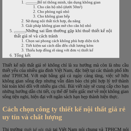
Bố trí thông minh, tận dụng không gian
Cho căn hộ nhỏ (dưới 50m²)
Cho phòng ngủ nhỏ
Cho không gian bếp
Sử dụng nội thất tích hợp, đa năng
Giải pháp không gian mở cho căn hộ nhỏ
Những sai lầm thường gặp khi thuê thiết kế nội
thất giá rẻ và cách tránh
Chọn sai phong cách không phù hợp diện tích
Tiết kiệm sai cách dẫn đến chất lượng kém
Thiếu hợp đồng rõ ràng với đơn vị thiết kế
Tổng kết
Thiết kế nội thất giá rẻ không chỉ là xu hướng mà còn là nhu cầu
thiết yếu của nhiều gia đình Việt Nam, đặc biệt tại các thành phố lớn
như TPHCM. Với mặt bằng giá cả ngày càng tăng, việc sở hữu
không gian sống đẹp nhưng vẫn đảm bảo chi phí hợp lý trở thành
bài toán khó đối với nhiều gia chủ. Bài viết này sẽ cung cấp cho bạn
những hướng dẫn chi tiết, cụ thể để biến giấc mơ về một không gian
sống tiện nghi, hiện đại với ngân sách hạn hẹp thành hiện thực.
Cách chọn công ty thiết kế nội thất giá rẻ
uy tín và chất lượng
Thị trường
tại Việt Nam nói chung và TPHCM nói
thiết kế nội thất