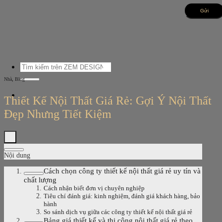
Bỏ
qua
nội
dung
Tìm
kiếm:
,
Nhà
Blog
Thiết Kế Nội Thất Giá Rẻ: Gợi Ý Nội Thất
Đẹp Nhưng Tiết Kiệm
Nội dung
Cách chọn công ty thiết kế nội thất giá rẻ uy tín và
chất lượng
Cách nhận biết đơn vị chuyên nghiệp
Tiêu chí đánh giá: kinh nghiệm, đánh giá khách hàng, bảo
hành
So sánh dịch vụ giữa các công ty thiết kế nội thất giá rẻ
Bảng giá thiết kế và thi công nội thất giá rẻ theo