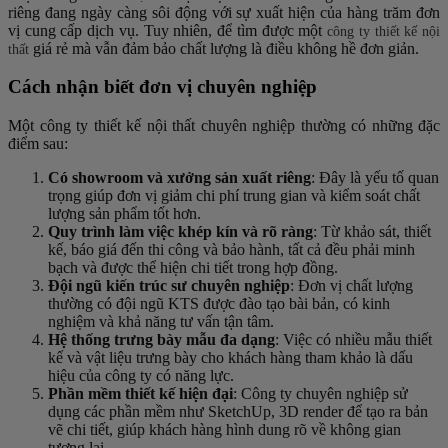
riêng đang ngày càng sôi động với sự xuất hiện của hàng trăm đơn
vị cung cấp dịch vụ. Tuy nhiên, để tìm được một
công ty thiết kế nội
giá rẻ mà vẫn đảm bảo chất lượng là điều không hề đơn giản.
thất
Cách nhận biết đơn vị chuyên nghiệp
Một công ty thiết kế nội thất chuyên nghiệp thường có những đặc
điểm sau:
Có showroom và xưởng sản xuất riêng
: Đây là yếu tố quan
trọng giúp đơn vị giảm chi phí trung gian và kiểm soát chất
lượng sản phẩm tốt hơn.
Quy trình làm việc khép kín và rõ ràng
: Từ khảo sát, thiết
kế, báo giá đến thi công và bảo hành, tất cả đều phải minh
bạch và được thể hiện chi tiết trong hợp đồng.
Đội ngũ kiến trúc sư chuyên nghiệp
: Đơn vị chất lượng
thường có đội ngũ KTS được đào tạo bài bản, có kinh
nghiệm và khả năng tư vấn tận tâm.
Hệ thống trưng bày mẫu đa dạng
: Việc có nhiều mẫu thiết
kế và vật liệu trưng bày cho khách hàng tham khảo là dấu
hiệu của công ty có năng lực.
Phần mềm thiết kế hiện đại
: Công ty chuyên nghiệp sử
dụng các phần mềm như SketchUp, 3D render để tạo ra bản
vẽ chi tiết, giúp khách hàng hình dung rõ về không gian
tương lai.