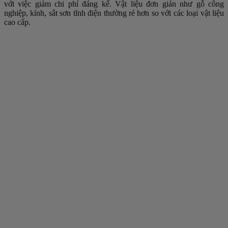
với việc giảm chi phí đáng kể. Vật liệu đơn giản như gỗ công
nghiệp, kính, sắt sơn tĩnh điện thường rẻ hơn so với các loại vật liệu
cao cấp.