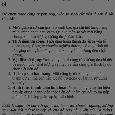
rẻ
Để chọn được công ty phù hợp, việc so sánh các yếu tố sau là rất
cần thiết:
Mức giá và cơ cấu giá
: So sánh báo giá chi tiết từng hạng
mục, tránh chọn đơn vị có giá quá thấp so với mặt bằng
chung khi chất lượng không được đảm bảo.
Thời gian thi công
: Thời gian hoàn thành dự án là yếu tố
quan trọng. Công ty chuyên nghiệp thường có quy trình tối
ưu, giúp rút ngắn thời gian mà không ảnh hưởng đến chất
lượng.
Vật liệu sử dụng
: Đơn vị uy tín sẽ cung cấp thông tin chi tiết
về nguồn gốc, chất lượng vật liệu và sẵn sàng giải thích lý do
chọn vật liệu đó.
Dịch vụ sau bán hàng
: Một công ty tốt không chỉ hoàn
thành dự án mà còn tiếp tục hỗ trợ trong quá trình sử dụng
sau này.
Hình thức thanh toán linh hoạt
: Nhiều công ty uy tín hiện
nay áp dụng thanh toán theo tiến độ, thậm chí hỗ trợ trả góp,
giúp khách hàng giảm áp lực tài chính.
ZEM Design nổi bật với quy trình làm việc chuyên nghiệp, xưởng
sản xuất nội thất trực tiếp và chế độ bảo hành lên đến 24 tháng.
Đội ngũ kiến trúc sư giàu kinh nghiệm của chúng tôi luôn sẵn sàng