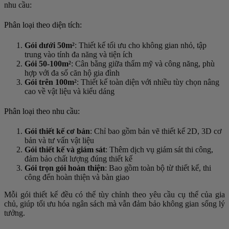
nhu cầu:
Phân loại theo diện tích:
Gói dưới 50m²
: Thiết kế tối ưu cho không gian nhỏ, tập
trung vào tính đa năng và tiện ích
Gói 50-100m²
: Cân bằng giữa thẩm mỹ và công năng, phù
hợp với đa số căn hộ gia đình
Gói trên 100m²
: Thiết kế toàn diện với nhiều tùy chọn nâng
cao về vật liệu và kiểu dáng
Phân loại theo nhu cầu:
Gói thiết kế cơ bản
: Chỉ bao gồm bản vẽ thiết kế 2D, 3D cơ
bản và tư vấn vật liệu
Gói thiết kế và giám sát
: Thêm dịch vụ giám sát thi công,
đảm bảo chất lượng đúng thiết kế
Gói trọn gói hoàn thiện
: Bao gồm toàn bộ từ thiết kế, thi
công đến hoàn thiện và bàn giao
Mỗi gói thiết kế đều có thể tùy chỉnh theo yêu cầu cụ thể của gia
chủ, giúp tối ưu hóa ngân sách mà vẫn đảm bảo không gian sống lý
tưởng.