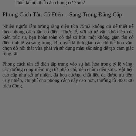
Thiết kế nội thất căn chung cư 75m2
Phong Cách Tân Cổ Điển – Sang Trọng Đẳng Cấp
Nhiều người lầm tưởng rằng diện tích 75m2 không đủ để thiết kế
theo phong cách tân cổ điển. Thực tế, với sự tư vấn khéo léo của
kiến trúc sư, bạn hoàn toàn có thể sở hữu một không gian tân cổ
điển tinh tế và sang trọng. Bí quyết là tinh giản các chi tiết hoa văn,
chọn đồ nội thất vừa phải và sử dụng màu sắc sáng để tạo cảm giác
rộng rãi.
Phong cách tân cổ điển tập trung vào sự hài hòa trong tỷ lệ vàng,
các đường cong mềm mại từ phào chỉ, đèn chùm đến sofa. Vật liệu
cao cấp như gỗ tự nhiên, đá hoa cương, chất liệu da được ưu tiên.
Tuy nhiên, chi phí cho phong cách này cao hơn, thường từ 300-500
triệu đồng.