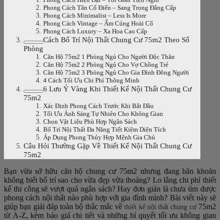
Phong Cách Tân Cổ Điển – Sang Trọng Đẳng Cấp
Phong Cách Minimalist – Less Is More
Phong Cách Vintage – Ấm Cúng Hoài Cổ
Phong Cách Luxury – Xa Hoa Cao Cấp
Cách Bố Trí Nội Thất Chung Cư 75m2 Theo Số
Phòng
Căn Hộ 75m2 1 Phòng Ngủ Cho Người Độc Thân
Căn Hộ 75m2 2 Phòng Ngủ Cho Vợ Chồng Trẻ
Căn Hộ 75m2 3 Phòng Ngủ Cho Gia Đình Đông Người
4 Cách Tối Ưu Chi Phí Thông Minh
6 Lưu Ý Vàng Khi Thiết Kế Nội Thất Chung Cư
75m2
Xác Định Phong Cách Trước Khi Bắt Đầu
Tối Ưu Ánh Sáng Tự Nhiên Cho Không Gian
Chọn Vật Liệu Phù Hợp Ngân Sách
Bố Trí Nội Thất Đa Năng Tiết Kiệm Diện Tích
Áp Dụng Phong Thủy Hợp Mệnh Gia Chủ
Câu Hỏi Thường Gặp Về Thiết Kế Nội Thất Chung Cư
75m2
Bạn vừa sở hữu căn hộ chung cư 75m2 nhưng đang băn khoăn
không biết bố trí sao cho vừa đẹp vừa thoáng? Lo lắng chi phí thiết
kế thi công sẽ vượt quá ngân sách? Hay đơn giản là chưa tìm được
phong cách nội thất nào phù hợp với gia đình mình? Bài viết này sẽ
giúp bạn giải đáp toàn bộ thắc mắc về
75m2
thiết kế nội thất chung cư
từ A-Z, kèm báo giá chi tiết và những bí quyết tối ưu không gian