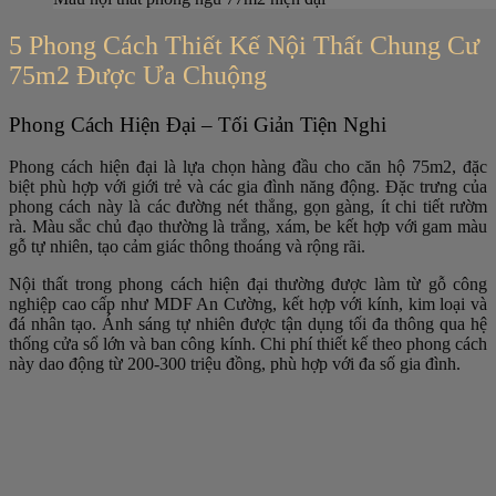
5 Phong Cách Thiết Kế Nội Thất Chung Cư
75m2 Được Ưa Chuộng
Phong Cách Hiện Đại – Tối Giản Tiện Nghi
Phong cách hiện đại là lựa chọn hàng đầu cho căn hộ 75m2, đặc
biệt phù hợp với giới trẻ và các gia đình năng động. Đặc trưng của
phong cách này là các đường nét thẳng, gọn gàng, ít chi tiết rườm
rà. Màu sắc chủ đạo thường là trắng, xám, be kết hợp với gam màu
gỗ tự nhiên, tạo cảm giác thông thoáng và rộng rãi.
Nội thất trong phong cách hiện đại thường được làm từ gỗ công
nghiệp cao cấp như MDF An Cường, kết hợp với kính, kim loại và
đá nhân tạo. Ánh sáng tự nhiên được tận dụng tối đa thông qua hệ
thống cửa sổ lớn và ban công kính. Chi phí thiết kế theo phong cách
này dao động từ 200-300 triệu đồng, phù hợp với đa số gia đình.