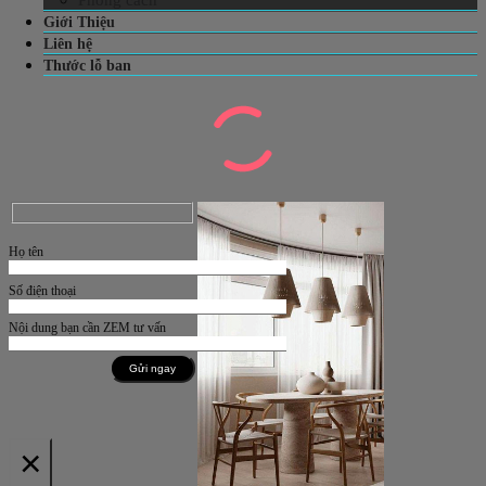
Phong cách
Giới Thiệu
Liên hệ
Thước lỗ ban
Họ tên
Số điện thoại
Nội dung bạn cần ZEM tư vấn
×