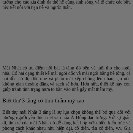
tưởng cho các gia đình đa thế hệ cùng sinh sống và tổ chức các bữa
tiệc kết nối với bạn bè và người thân.
Mái Nhật có ưu điểm nổi bật là tăng độ bền và tuổi thọ cho ngôi
nhà. Có hai dạng thiết kế mái ngói dốc và mái ngói bằng bê tông, cả
hai đều có độ dốc nhẹ và phần mái xếp chồng lên nhau, tạo nên
không gian thoáng đãng và sạch sẽ hơn. Hơn nữa, thiết kế này còn
giúp tránh tình trạng mưa to bắn vào nhà gây mất thẩm mỹ.
Biệt thự 3 tầng có tính thẩm mỹ cao
Biệt thự mái Nhật 3 tầng là sự lựa chọn không thể bỏ qua đối với
những người yêu thích nét văn hóa Á Đông đặc trưng. Với sự giản
dị, tinh tế của mái Nhật, nó dễ dàng kết hợp với nhiều kiến trúc và
phong cách khác nhau như hiện đại, cổ điển, tân cổ điển, v.v. Gia