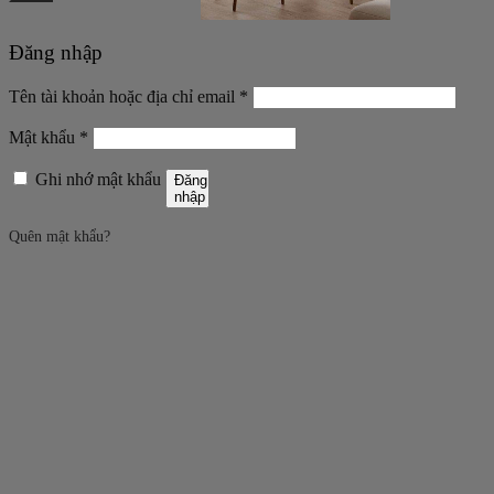
Đăng nhập
Bắt
Tên tài khoản hoặc địa chỉ email
*
buộc
Bắt
Mật khẩu
*
buộc
Ghi nhớ mật khẩu
Đăng
nhập
Quên mật khẩu?