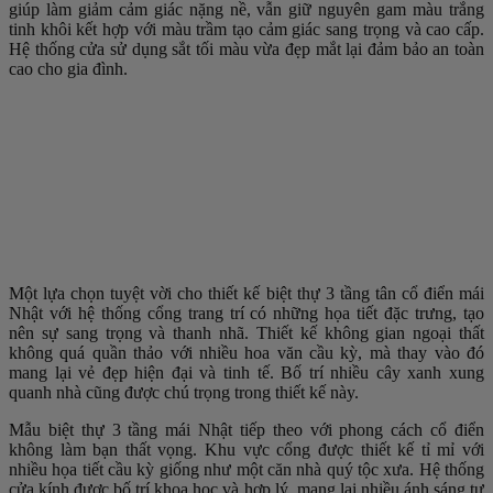
giúp làm giảm cảm giác nặng nề, vẫn giữ nguyên gam màu trắng
tinh khôi kết hợp với màu trầm tạo cảm giác sang trọng và cao cấp.
Hệ thống cửa sử dụng sắt tối màu vừa đẹp mắt lại đảm bảo an toàn
cao cho gia đình.
Một lựa chọn tuyệt vời cho thiết kế biệt thự 3 tầng tân cổ điển mái
Nhật với hệ thống cổng trang trí có những họa tiết đặc trưng, tạo
nên sự sang trọng và thanh nhã. Thiết kế không gian ngoại thất
không quá quần thảo với nhiều hoa văn cầu kỳ, mà thay vào đó
mang lại vẻ đẹp hiện đại và tinh tế. Bố trí nhiều cây xanh xung
quanh nhà cũng được chú trọng trong thiết kế này.
Mẫu biệt thự 3 tầng mái Nhật tiếp theo với phong cách cổ điển
không làm bạn thất vọng. Khu vực cổng được thiết kế tỉ mỉ với
nhiều họa tiết cầu kỳ giống như một căn nhà quý tộc xưa. Hệ thống
cửa kính được bố trí khoa học và hợp lý, mang lại nhiều ánh sáng tự