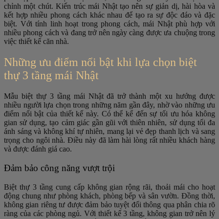
chỉnh một chút. Kiến trúc mái Nhật tạo nên sự giản dị, hài hòa và
kết hợp nhiều phong cách khác nhau để tạo ra sự độc đáo và đặc
biệt. Với tính linh hoạt trong phong cách, mái Nhật phù hợp với
nhiều phong cách và đang trở nên ngày càng được ưa chuộng trong
việc thiết kế căn nhà.
Những ưu điểm nổi bật khi lựa chọn biệt
thự 3 tầng mái Nhật
Mẫu biệt thự 3 tầng mái Nhật đã trở thành một xu hướng được
nhiều người lựa chọn trong những năm gần đây, nhờ vào những ưu
điểm nổi bật của thiết kế này. Có thể kể đến sự tối ưu hóa không
gian sử dụng, tạo cảm giác gần gũi với thiên nhiên, sử dụng tối đa
ánh sáng và không khí tự nhiên, mang lại vẻ đẹp thanh lịch và sang
trọng cho ngôi nhà. Điều này đã làm hài lòng rất nhiều khách hàng
và được đánh giá cao.
Đảm bảo công năng vượt trội
Biệt thự 3 tầng cung cấp không gian rộng rãi, thoải mái cho hoạt
động chung như phòng khách, phòng bếp và sân vườn. Đồng thời,
không gian riêng tư được đảm bảo tuyệt đối thông qua phân chia rõ
ràng của các phòng ngủ. Với thiết kế 3 tầng, không gian trở nên lý