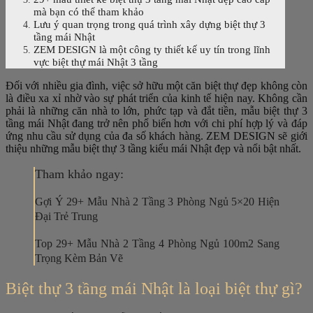
mà bạn có thể tham khảo
Lưu ý quan trọng trong quá trình xây dựng biệt thự 3
tầng mái Nhật
ZEM DESIGN là một công ty thiết kế uy tín trong lĩnh
vực biệt thự mái Nhật 3 tầng
Đối với nhiều gia đình, việc sở hữu một căn biệt thự đẹp không còn
là điều xa xỉ nhờ vào sự phát triển của kinh tế hiện nay. Không cần
phải là những căn nhà to lớn, phức tạp và đắt tiền, mẫu biệt thự 3
tầng mái Nhật đang trở nên phổ biến hơn với chi phí hợp lý và đáp
ứng nhu cầu sử dụng của đa số khách hàng. ZEM DESIGN sẽ giới
thiệu những mẫu biệt thự 3 tầng kiểu mái Nhật đẹp và nổi bật nhất.
Tham khảo ngay:
Gợi Ý 29+ Mẫu Nhà 2 Tầng 3 Phòng Ngủ 5×20 Hiện
Đại Trẻ Trung
Top 29+ Mẫu Nhà 2 Tầng 4 Phòng Ngủ 100m2 Sang
Trọng Kèm Bản Vẽ
Biệt thự 3 tầng mái Nhật là loại biệt thự gì?