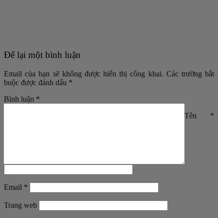
Để lại một bình luận
Email của bạn sẽ không được hiển thị công khai.
Các trường bắt
buộc được đánh dấu
*
Bình luận
*
Tên
*
Email
*
Trang web