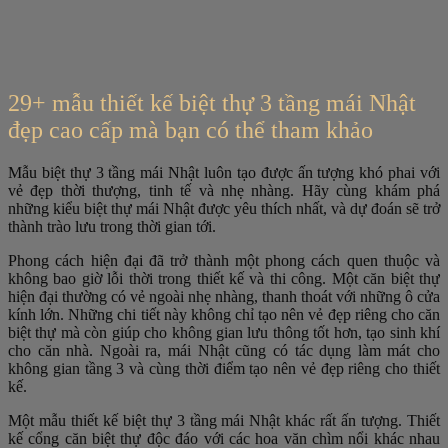
29+ mẫu thiết kế biệt thự 3 tầng mái Nhật
đẹp cao cấp mà bạn có thể tham khảo
Mẫu biệt thự 3 tầng mái Nhật luôn tạo được ấn tượng khó phai với
vẻ đẹp thời thượng, tinh tế và nhẹ nhàng. Hãy cùng khám phá
những kiểu biệt thự mái Nhật được yêu thích nhất, và dự đoán sẽ trở
thành trào lưu trong thời gian tới.
Phong cách hiện đại đã trở thành một phong cách quen thuộc và
không bao giờ lỗi thời trong thiết kế và thi công. Một căn biệt thự
hiện đại thường có vẻ ngoài nhẹ nhàng, thanh thoát với những ô cửa
kính lớn. Những chi tiết này không chỉ tạo nên vẻ đẹp riêng cho căn
biệt thự mà còn giúp cho không gian lưu thông tốt hơn, tạo sinh khí
cho căn nhà. Ngoài ra, mái Nhật cũng có tác dụng làm mát cho
không gian tầng 3 và cùng thời điểm tạo nên vẻ đẹp riêng cho thiết
kế.
Một mẫu thiết kế biệt thự 3 tầng mái Nhật khác rất ấn tượng. Thiết
kế cổng căn biệt thự độc đáo với các hoa văn chìm nổi khác nhau