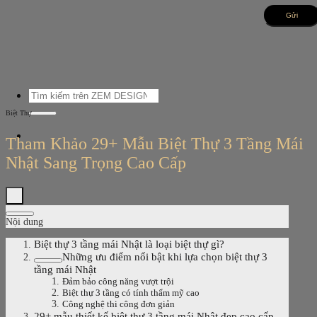
Bỏ
qua
nội
dung
Tìm
kiếm:
Biệt Thự
Tham Khảo 29+ Mẫu Biệt Thự 3 Tầng Mái
Nhật Sang Trọng Cao Cấp
Nội dung
Biệt thự 3 tầng mái Nhật là loại biệt thự gì?
Những ưu điểm nổi bật khi lựa chọn biệt thự 3
tầng mái Nhật
Đảm bảo công năng vượt trội
Biệt thự 3 tầng có tính thẩm mỹ cao
Công nghệ thi công đơn giản
29+ mẫu thiết kế biệt thự 3 tầng mái Nhật đẹp cao cấp