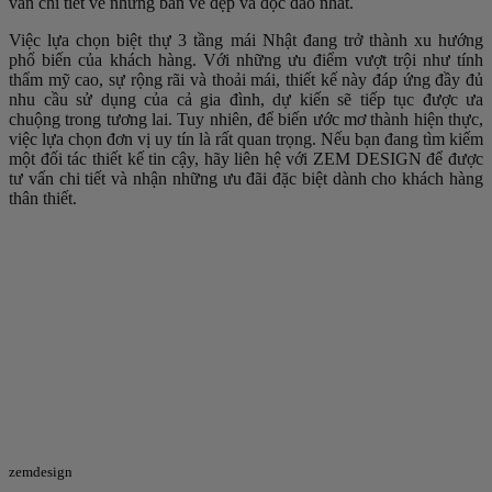
vấn chi tiết về những bản vẽ đẹp và độc đáo nhất.
Việc lựa chọn biệt thự 3 tầng mái Nhật đang trở thành xu hướng
phổ biến của khách hàng. Với những ưu điểm vượt trội như tính
thẩm mỹ cao, sự rộng rãi và thoải mái, thiết kế này đáp ứng đầy đủ
nhu cầu sử dụng của cả gia đình, dự kiến sẽ tiếp tục được ưa
chuộng trong tương lai. Tuy nhiên, để biến ước mơ thành hiện thực,
việc lựa chọn đơn vị uy tín là rất quan trọng. Nếu bạn đang tìm kiếm
một đối tác thiết kế tin cậy, hãy liên hệ với ZEM DESIGN để được
tư vấn chi tiết và nhận những ưu đãi đặc biệt dành cho khách hàng
thân thiết.
zemdesign