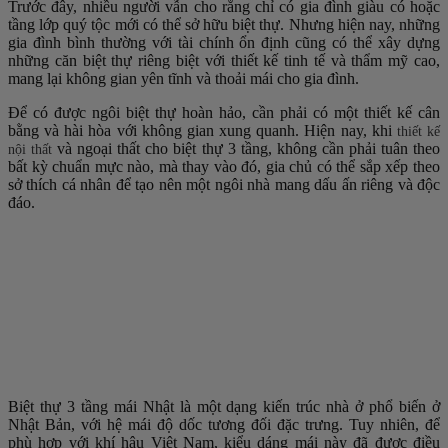
Trước đây, nhiều người vẫn cho rằng chỉ có gia đình giàu có hoặc
tầng lớp quý tộc mới có thể sở hữu biệt thự. Nhưng hiện nay, những
gia đình bình thường với tài chính ổn định cũng có thể xây dựng
những căn biệt thự riêng biệt với thiết kế tinh tế và thẩm mỹ cao,
mang lại không gian yên tĩnh và thoải mái cho gia đình.
Để có được ngôi biệt thự hoàn hảo, cần phải có một thiết kế cân
bằng và hài hòa với không gian xung quanh. Hiện nay, khi
thiết kế
và ngoại thất cho biệt thự 3 tầng, không cần phải tuân theo
nội thất
bất kỳ chuẩn mực nào, mà thay vào đó, gia chủ có thể sắp xếp theo
sở thích cá nhân để tạo nên một ngôi nhà mang dấu ấn riêng và độc
đáo.
Biệt thự 3 tầng mái Nhật là một dạng kiến trúc nhà ở phổ biến ở
Nhật Bản, với hệ mái độ dốc tương đối đặc trưng. Tuy nhiên, để
phù hợp với khí hậu Việt Nam, kiểu dáng mái này đã được điều