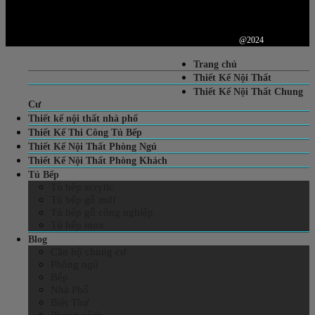
@2024
Trang chủ
Thiết Kế Nội Thất
Thiết Kế Nội Thất Chung
Cư
Thiết kế nội thất nhà phố
Thiết Kế Thi Công Tủ Bếp
Thiết Kế Nội Thất Phòng Ngủ
Thiết Kế Nội Thất Phòng Khách
Tủ Bếp
Tủ bếp acrylic
Tủ bếp gỗ mdf
Tủ bếp gỗ công nghiệp
Tủ bếp inox
Blog
Căn hộ chung cư
Phòng ngủ
Bếp
Nhà Phố
Biệt Thự