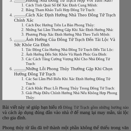
Hướng Nhà Đông Tứ Trạch Hợp Với Tuổi Nào?
Cách Tính Quái Số Để Xác Định Cung Mệnh:
Bảng Tham Khảo Tuổi Hợp Đông Tứ Trạch:
Cách Xác Định Hướng Nhà Theo Đông Tứ Trạch
Chính Xác
Cách Đọc Hướng Trên La Bàn Phong Thủy:
Những Sai Lầm Thường Gặp Khi Xác Định Hướng Nhà:
Phương Pháp Xác Định Hướng Nhà Theo Tuổi Mệnh:
Ảnh Hưởng Của Đông Tứ Trạch Đến Tài Lộc Và
Sức Khỏe Gia Đình
Tác Động Của Hướng Nhà Đông Tứ Trạch Đến Tài Lộc:
Ảnh Hưởng Đến Sức Khỏe Và Hạnh Phúc Gia Đình:
Các Cách Tăng Cường Vượng Khí Cho Nhà Đông Tứ
Trạch:
Những Lỗi Phong Thủy Thường Gặp Khi Chọn
Hướng Đông Tứ Trạch
Các Sai Lầm Phổ Biến Khi Xác Định Hướng Đông Tứ
Trạch:
Cách Khắc Phục Lỗi Phong Thủy Trong Đông Tứ Trạch:
Giải Pháp Điều Chỉnh Hướng Nhà Nếu Không Hợp Phong
Thủy:
Bài viết này sẽ giúp bạn hiểu rõ
Đông Tứ Trạch gồm những hướng nào
và cách áp dụng đúng đắn vào nhà ở để mang lại may mắn, tài lộc
cho gia đình.
Phong thủy từ lâu đã trở thành một phần không thể thiếu trong văn