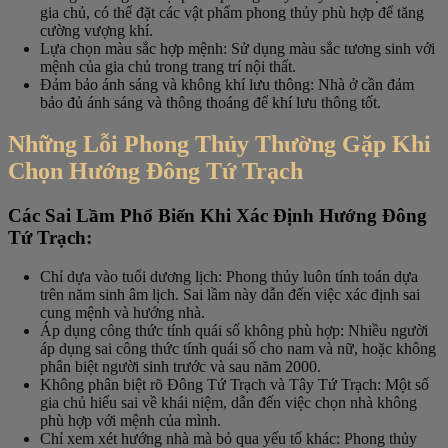
gia chủ, có thể đặt các vật phẩm phong thủy phù hợp để tăng
cường vượng khí.
Lựa chọn màu sắc hợp mệnh: Sử dụng màu sắc tương sinh với
mệnh của gia chủ trong trang trí nội thất.
Đảm bảo ánh sáng và không khí lưu thông: Nhà ở cần đảm
bảo đủ ánh sáng và thông thoáng để khí lưu thông tốt.
Những Lỗi Phong Thủy Thường Gặp Khi
Chọn Hướng Đông Tứ Trạch
Các Sai Lầm Phổ Biến Khi Xác Định Hướng Đông
Tứ Trạch:
Chỉ dựa vào tuổi dương lịch: Phong thủy luôn tính toán dựa
trên năm sinh âm lịch. Sai lầm này dẫn đến việc xác định sai
cung mệnh và hướng nhà.
Áp dụng công thức tính quái số không phù hợp: Nhiều người
áp dụng sai công thức tính quái số cho nam và nữ, hoặc không
phân biệt người sinh trước và sau năm 2000.
Không phân biệt rõ Đông Tứ Trạch và Tây Tứ Trạch: Một số
gia chủ hiểu sai về khái niệm, dẫn đến việc chọn nhà không
phù hợp với mệnh của mình.
Chỉ xem xét hướng nhà mà bỏ qua yếu tố khác: Phong thủy