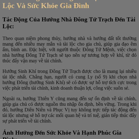
Lộc Và Sức Khỏe Gia Đình
Tác Động Của Hướng Nhà Đông Tứ Trạch Đến Tài
Lộc:
Theo quan niệm phong thủy, hướng nhà và hướng đất tốt thường
mang đến nhiều may mắn và tài lộc cho gia chủ, giúp gia đạo êm
ấm, bình an. Đặc biệt, với người thuộc Đông Tứ Mệnh, việc chọn
nhà hướng Đông Tứ Trạch sẽ tạo nên sự tương hợp về khí, từ đó
thúc đẩy vận may về tài chính.
Hướng Sinh Khí trong Đông Tứ Trạch được cho là mang lại nhiều
tài lộc nhất. Chẳng hạn, người có cung Ly (số 9) khi chọn nhà
hướng Đông (hướng Sinh Khí) sẽ có được sự hỗ trợ tích cực trong
việc phát triển tài chính, kinh doanh thuận lợi, công việc suôn sẻ.
Ngoài ra, hướng Thiên Y cũng mang đến sự ổn định về tài chính,
giúp gia chủ có được nguồn thu nhập ổn định, bền vững. Trong khi
đó, hướng Diên Niên và Phục Vị tuy không trực tiếp tác động đến
tài lộc nhưng sẽ hỗ trợ các mối quan hệ và trí tuệ, gián tiếp thúc đẩy
sự phát triển về tài chính.
Ảnh Hưởng Đến Sức Khỏe Và Hạnh Phúc Gia