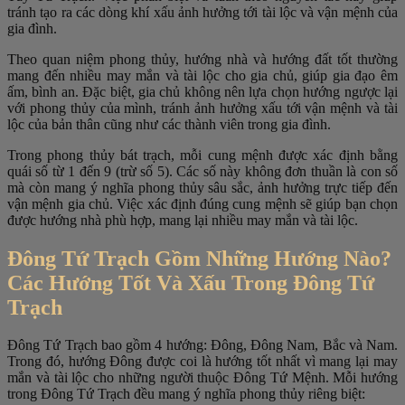
tránh tạo ra các dòng khí xấu ảnh hưởng tới tài lộc và vận mệnh của
gia đình.
Theo quan niệm phong thủy, hướng nhà và hướng đất tốt thường
mang đến nhiều may mắn và tài lộc cho gia chủ, giúp gia đạo êm
ấm, bình an. Đặc biệt, gia chủ không nên lựa chọn hướng ngược lại
với phong thủy của mình, tránh ảnh hưởng xấu tới vận mệnh và tài
lộc của bản thân cũng như các thành viên trong gia đình.
Trong phong thủy bát trạch, mỗi cung mệnh được xác định bằng
quái số từ 1 đến 9 (trừ số 5). Các số này không đơn thuần là con số
mà còn mang ý nghĩa phong thủy sâu sắc, ảnh hưởng trực tiếp đến
vận mệnh gia chủ. Việc xác định đúng cung mệnh sẽ giúp bạn chọn
được hướng nhà phù hợp, mang lại nhiều may mắn và tài lộc.
Đông Tứ Trạch Gồm Những Hướng Nào?
Các Hướng Tốt Và Xấu Trong Đông Tứ
Trạch
Đông Tứ Trạch bao gồm 4 hướng: Đông, Đông Nam, Bắc và Nam.
Trong đó, hướng Đông được coi là hướng tốt nhất vì mang lại may
mắn và tài lộc cho những người thuộc Đông Tứ Mệnh. Mỗi hướng
trong Đông Tứ Trạch đều mang ý nghĩa phong thủy riêng biệt: