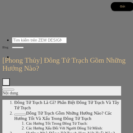
Bỏ
qua
nội
dung
Tìm
kiếm:
Blog
[Phong Thủy] Đông Tứ Trạch Gồm Những
Hướng Nào?
Nội dung
Đông Tứ Trạch Là Gì? Phân Biệt Đông Tứ Trạch Và Tây
Tứ Trạch
Đông Tứ Trạch Gồm Những Hướng Nào? Các
Hướng Tốt Và Xấu Trong Đông Tứ Trạch
Các Hướng Tốt Trong Đông Tứ Trạch:
Các Hướng Xấu Đối Với Người Đông Tứ Mệnh: