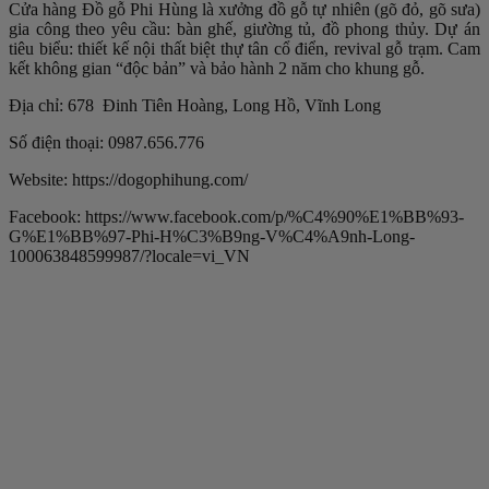
Cửa hàng Đồ gỗ Phi Hùng là xưởng đồ gỗ tự nhiên (gõ đỏ, gõ sưa)
gia công theo yêu cầu: bàn ghế, giường tủ, đồ phong thủy. Dự án
tiêu biểu: thiết kế nội thất biệt thự tân cổ điển, revival gỗ trạm. Cam
kết không gian “độc bản” và bảo hành 2 năm cho khung gỗ.
Địa chỉ: 678 Đinh Tiên Hoàng, Long Hồ, Vĩnh Long
Số điện thoại: 0987.656.776
Website: https://dogophihung.com/
Facebook: https://www.facebook.com/p/%C4%90%E1%BB%93-
G%E1%BB%97-Phi-H%C3%B9ng-V%C4%A9nh-Long-
100063848599987/?locale=vi_VN