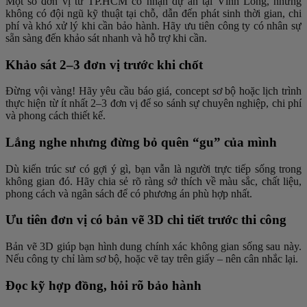
Một số đơn vị từ TP.HCM có nhận dự án tại Vĩnh Long, nhưng
không có đội ngũ kỹ thuật tại chỗ, dẫn đến phát sinh thời gian, chi
phí và khó xử lý khi cần bảo hành. Hãy ưu tiên công ty có nhân sự
sẵn sàng đến khảo sát nhanh và hỗ trợ khi cần.
Khảo sát 2–3 đơn vị trước khi chốt
Đừng vội vàng! Hãy yêu cầu báo giá, concept sơ bộ hoặc lịch trình
thực hiện từ ít nhất 2–3 đơn vị để so sánh sự chuyên nghiệp, chi phí
và phong cách thiết kế.
Lắng nghe nhưng đừng bỏ quên “gu” của mình
Dù kiến trúc sư có gợi ý gì, bạn vẫn là người trực tiếp sống trong
không gian đó. Hãy chia sẻ rõ ràng sở thích về màu sắc, chất liệu,
phong cách và ngân sách để có phương án phù hợp nhất.
Ưu tiên đơn vị có bản vẽ 3D chi tiết trước thi công
Bản vẽ 3D giúp bạn hình dung chính xác không gian sống sau này.
Nếu công ty chỉ làm sơ bộ, hoặc vẽ tay trên giấy – nên cân nhắc lại.
Đọc kỹ hợp đồng, hỏi rõ bảo hành