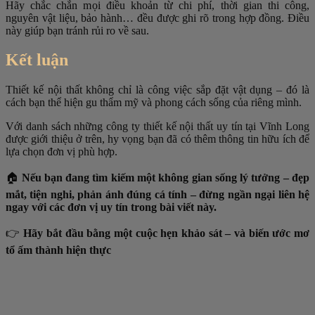
Hãy chắc chắn mọi điều khoản từ chi phí, thời gian thi công,
nguyên vật liệu, bảo hành… đều được ghi rõ trong hợp đồng. Điều
này giúp bạn tránh rủi ro về sau.
Kết luận
Thiết kế nội thất không chỉ là công việc sắp đặt vật dụng – đó là
cách bạn thể hiện gu thẩm mỹ và phong cách sống của riêng mình.
Với danh sách những công ty thiết kế nội thất uy tín tại Vĩnh Long
được giới thiệu ở trên, hy vọng bạn đã có thêm thông tin hữu ích để
lựa chọn đơn vị phù hợp.
🏠
Nếu bạn đang tìm kiếm một không gian sống lý tưởng – đẹp
mắt, tiện nghi, phản ánh đúng cá tính – đừng ngần ngại liên hệ
ngay với các đơn vị uy tín trong bài viết này.
👉
Hãy bắt đầu bằng một cuộc hẹn khảo sát – và biến ước mơ
tổ ấm thành hiện thực