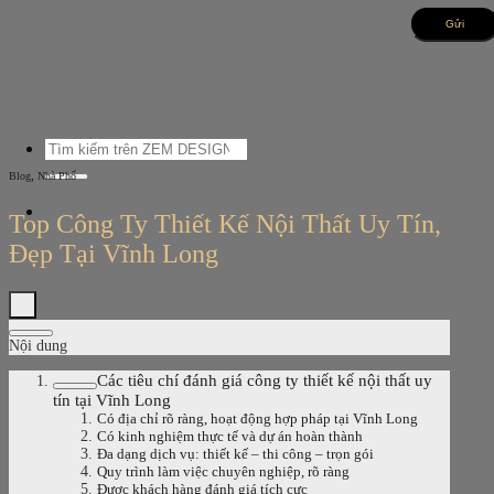
Bỏ
qua
nội
dung
Tìm
kiếm:
,
Blog
Nhà Phố
Top Công Ty Thiết Kế Nội Thất Uy Tín,
Đẹp Tại Vĩnh Long
Nội dung
Các tiêu chí đánh giá công ty thiết kế nội thất uy
tín tại Vĩnh Long
Có địa chỉ rõ ràng, hoạt động hợp pháp tại Vĩnh Long
Có kinh nghiệm thực tế và dự án hoàn thành
Đa dạng dịch vụ: thiết kế – thi công – trọn gói
Quy trình làm việc chuyên nghiệp, rõ ràng
Được khách hàng đánh giá tích cực