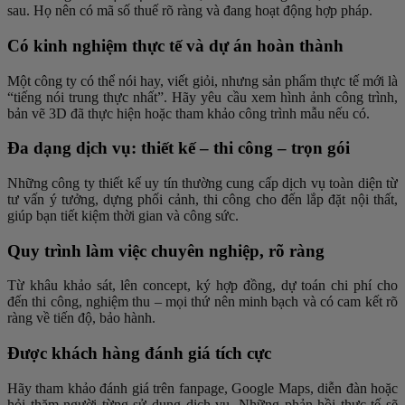
sau. Họ nên có mã số thuế rõ ràng và đang hoạt động hợp pháp.
Có kinh nghiệm thực tế và dự án hoàn thành
Một công ty có thể nói hay, viết giỏi, nhưng sản phẩm thực tế mới là
“tiếng nói trung thực nhất”. Hãy yêu cầu xem hình ảnh công trình,
bản vẽ 3D đã thực hiện hoặc tham khảo công trình mẫu nếu có.
Đa dạng dịch vụ: thiết kế – thi công – trọn gói
Những công ty thiết kế uy tín thường cung cấp dịch vụ toàn diện từ
tư vấn ý tưởng, dựng phối cảnh, thi công cho đến lắp đặt nội thất,
giúp bạn tiết kiệm thời gian và công sức.
Quy trình làm việc chuyên nghiệp, rõ ràng
Từ khâu khảo sát, lên concept, ký hợp đồng, dự toán chi phí cho
đến thi công, nghiệm thu – mọi thứ nên minh bạch và có cam kết rõ
ràng về tiến độ, bảo hành.
Được khách hàng đánh giá tích cực
Hãy tham khảo đánh giá trên fanpage, Google Maps, diễn đàn hoặc
hỏi thăm người từng sử dụng dịch vụ. Những phản hồi thực tế sẽ