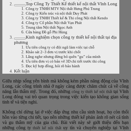
Top Công Ty Thiết Kế thiết kế nội thất Vĩnh Long
Công ty TNHH MTV Nội thất Hưng Phú Trung
Công ty Kiến trúc và nội thất Duy Phát
Công ty TNHH Thiết kế & Thi công Nội thất Kendo
Công ty Cổ phần Nội thất Vạn Phát
Trung tâm Nội thất Ngọc Anh
Cửa hàng Đồ gỗ Phi Hùng
Kinh nghiệm chọn công ty thiết kế nội thất tại địa
phương
Ưu tiên công ty có đội ngũ làm việc tại chỗ
Khảo sát 2–3 đơn vị trước khi chốt
Lắng nghe nhưng đừng bỏ quên “gu” của mình
Ưu tiên đơn vị có bản vẽ 3D chi tiết trước thi công
Đọc kỹ hợp đồng, hỏi rõ bảo hành
Kết luận
Giữa nhịp sống yên bình mà không kém phần năng động của Vĩnh
Long, các công trình nhà ở ngày càng được chăm chút cả về công
năng lẫn thẩm mỹ. Trong đó, những
tại Vĩnh
công ty thiết kế nội thất
Long đóng vai trò quan trọng trong việc kiến tạo không gian sống
tinh tế và tiện nghi.
Không chỉ dừng lại ở việc đáp ứng nhu cầu sinh hoạt, họ còn thổi
hồn vào từng chi tiết, tạo nên những thiết kế phản ánh rõ nét cá tính
và gu thẩm mỹ của gia chủ. Bài viết này sẽ giới thiệu đến bạn
những công ty
uy tín và chuyên nghiệp tại Vĩnh
thiết kế nội thất