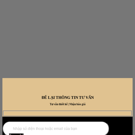
ĐỂ LẠI THÔNG TIN TƯ VẤN
Tư vấn thiết kế | Nhận báo giá
DANH MỤC NỘI THẤT