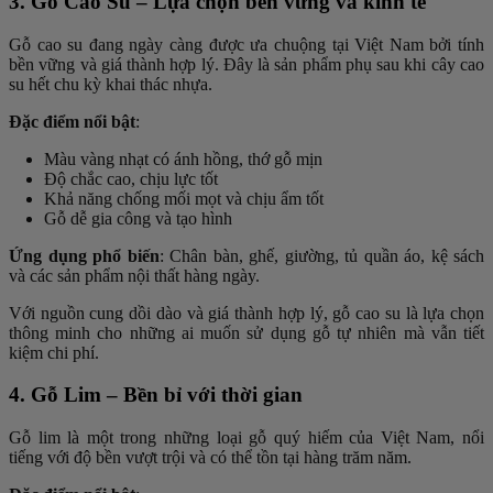
3. Gỗ Cao Su – Lựa chọn bền vững và kinh tế
Gỗ cao su đang ngày càng được ưa chuộng tại Việt Nam bởi tính
bền vững và giá thành hợp lý. Đây là sản phẩm phụ sau khi cây cao
su hết chu kỳ khai thác nhựa.
Đặc điểm nổi bật
:
Màu vàng nhạt có ánh hồng, thớ gỗ mịn
Độ chắc cao, chịu lực tốt
Khả năng chống mối mọt và chịu ẩm tốt
Gỗ dễ gia công và tạo hình
Ứng dụng phổ biến
: Chân bàn, ghế, giường, tủ quần áo, kệ sách
và các sản phẩm nội thất hàng ngày.
Với nguồn cung dồi dào và giá thành hợp lý, gỗ cao su là lựa chọn
thông minh cho những ai muốn sử dụng gỗ tự nhiên mà vẫn tiết
kiệm chi phí.
4. Gỗ Lim – Bền bỉ với thời gian
Gỗ lim là một trong những loại gỗ quý hiếm của Việt Nam, nổi
tiếng với độ bền vượt trội và có thể tồn tại hàng trăm năm.