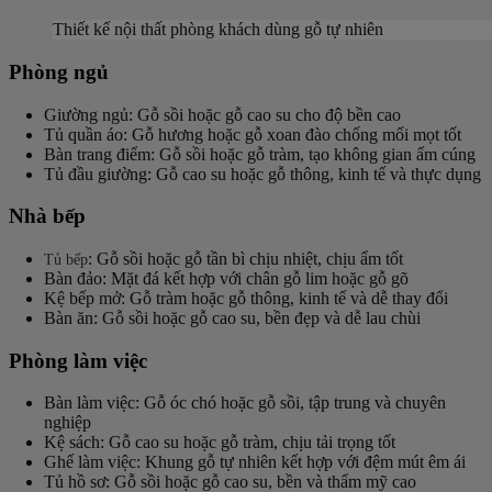
Thiết kế nội thất phòng khách dùng gỗ tự nhiên
Phòng ngủ
Giường ngủ: Gỗ sồi hoặc gỗ cao su cho độ bền cao
Tủ quần áo: Gỗ hương hoặc gỗ xoan đào chống mối mọt tốt
Bàn trang điểm: Gỗ sồi hoặc gỗ tràm, tạo không gian ấm cúng
Tủ đầu giường: Gỗ cao su hoặc gỗ thông, kinh tế và thực dụng
Nhà bếp
: Gỗ sồi hoặc gỗ tần bì chịu nhiệt, chịu ẩm tốt
Tủ bếp
Bàn đảo: Mặt đá kết hợp với chân gỗ lim hoặc gỗ gõ
Kệ bếp mở: Gỗ tràm hoặc gỗ thông, kinh tế và dễ thay đổi
Bàn ăn: Gỗ sồi hoặc gỗ cao su, bền đẹp và dễ lau chùi
Phòng làm việc
Bàn làm việc: Gỗ óc chó hoặc gỗ sồi, tập trung và chuyên
nghiệp
Kệ sách: Gỗ cao su hoặc gỗ tràm, chịu tải trọng tốt
Ghế làm việc: Khung gỗ tự nhiên kết hợp với đệm mút êm ái
Tủ hồ sơ: Gỗ sồi hoặc gỗ cao su, bền và thẩm mỹ cao