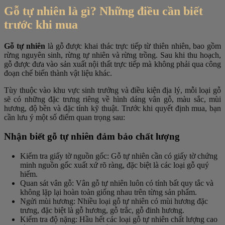
Gỗ tự nhiên là gì? Những điều cần biết
trước khi mua
Gỗ tự nhiên
là gỗ được khai thác trực tiếp từ thiên nhiên, bao gồm
rừng nguyên sinh, rừng tự nhiên và rừng trồng. Sau khi thu hoạch,
gỗ được đưa vào sản xuất nội thất trực tiếp mà không phải qua công
đoạn chế biến thành vật liệu khác.
Tùy thuộc vào khu vực sinh trưởng và điều kiện địa lý, mỗi loại gỗ
sẽ có những đặc trưng riêng về hình dáng vân gỗ, màu sắc, mùi
hương, độ bền và đặc tính kỹ thuật. Trước khi quyết định mua, bạn
cần lưu ý một số điểm quan trọng sau:
Nhận biết gỗ tự nhiên đảm bảo chất lượng
Kiểm tra giấy tờ nguồn gốc: Gỗ tự nhiên cần có giấy tờ chứng
minh nguồn gốc xuất xứ rõ ràng, đặc biệt là các loại gỗ quý
hiếm.
Quan sát vân gỗ: Vân gỗ tự nhiên luôn có tính bất quy tắc và
không lặp lại hoàn toàn giống nhau trên từng sản phẩm.
Ngửi mùi hương: Nhiều loại gỗ tự nhiên có mùi hương đặc
trưng, đặc biệt là gỗ hương, gỗ trắc, gỗ đinh hương.
Kiểm tra độ nặng: Hầu hết các loại gỗ tự nhiên chất lượng cao