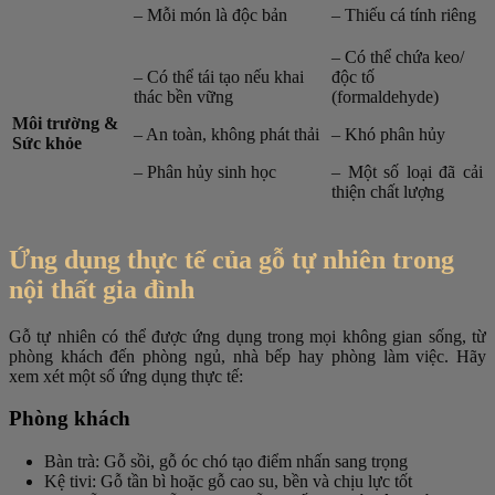
– Mỗi món là độc bản
– Thiếu cá tính riêng
– Có thể chứa keo/
– Có thể tái tạo nếu khai
độc tố
thác bền vững
(formaldehyde)
Môi trường &
– An toàn, không phát thải
– Khó phân hủy
Sức khỏe
– Phân hủy sinh học
– Một số loại đã cải
thiện chất lượng
Ứng dụng thực tế của gỗ tự nhiên trong
nội thất gia đình
Gỗ tự nhiên có thể được ứng dụng trong mọi không gian sống, từ
phòng khách đến phòng ngủ, nhà bếp hay phòng làm việc. Hãy
xem xét một số ứng dụng thực tế:
Phòng khách
Bàn trà: Gỗ sồi, gỗ óc chó tạo điểm nhấn sang trọng
Kệ tivi: Gỗ tần bì hoặc gỗ cao su, bền và chịu lực tốt