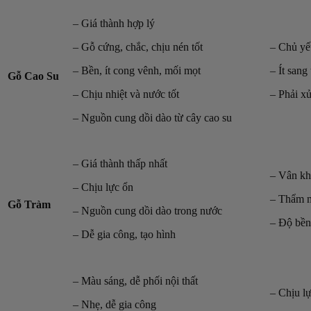
– Giá thành hợp lý
– Gỗ cứng, chắc, chịu nén tốt
– Chủ yế
– Bền, ít cong vênh, mối mọt
– Ít sang
Gỗ Cao Su
– Chịu nhiệt và nước tốt
– Phải x
– Nguồn cung dồi dào từ cây cao su
– Giá thành thấp nhất
– Vân kh
– Chịu lực ổn
– Thẩm m
Gỗ Tràm
– Nguồn cung dồi dào trong nước
– Độ bền
– Dễ gia công, tạo hình
– Màu sáng, dễ phối nội thất
– Chịu l
– Nhẹ, dễ gia công