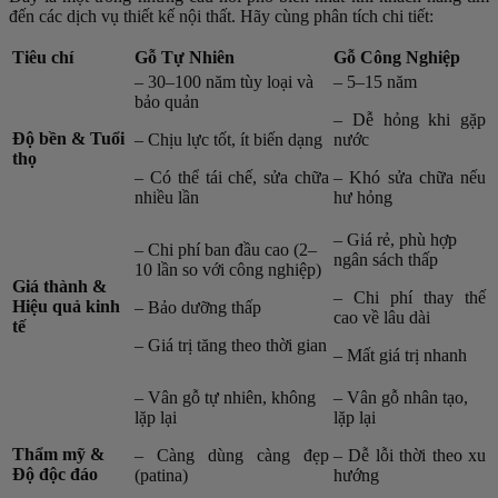
đến các dịch vụ thiết kế nội thất. Hãy cùng phân tích chi tiết:
Tiêu chí
Gỗ Tự Nhiên
Gỗ Công Nghiệp
– 30–100 năm tùy loại và
– 5–15 năm
bảo quản
– Dễ hỏng khi gặp
Độ bền & Tuổi
– Chịu lực tốt, ít biến dạng
nước
thọ
– Có thể tái chế, sửa chữa
– Khó sửa chữa nếu
nhiều lần
hư hỏng
– Giá rẻ, phù hợp
– Chi phí ban đầu cao (2–
ngân sách thấp
10 lần so với công nghiệp)
Giá thành &
– Chi phí thay thế
Hiệu quả kinh
– Bảo dưỡng thấp
cao về lâu dài
tế
– Giá trị tăng theo thời gian
– Mất giá trị nhanh
– Vân gỗ tự nhiên, không
– Vân gỗ nhân tạo,
lặp lại
lặp lại
Thẩm mỹ &
– Càng dùng càng đẹp
– Dễ lỗi thời theo xu
Độ độc đáo
(patina)
hướng