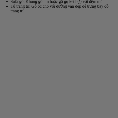
Sofa gỗ: Khung gỗ lim hoặc gỗ gụ kết hợp với đệm mút
Tủ trang trí: Gỗ óc chó với đường vân đẹp để trưng bày đồ
trang trí