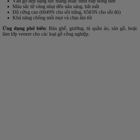
Vân gỗ đẹp dạng sọc thẳng hoặc hình elip đồng tâm
Màu sắc từ vàng nhạt đến nâu sáng, bắt mắt
Độ cứng cao (6049N cho sồi trắng, 6583N cho sồi đỏ)
Khả năng chống mối mọt và chịu ẩm tốt
Ứng dụng phổ biến
: Bàn ghế, giường, tủ quần áo, sàn gỗ, hoặc
làm lớp veneer cho các loại gỗ công nghiệp.