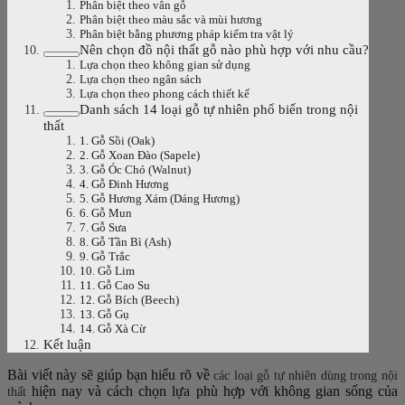
Phân biệt theo vân gỗ
Phân biệt theo màu sắc và mùi hương
Phân biệt bằng phương pháp kiểm tra vật lý
Nên chọn đồ nội thất gỗ nào phù hợp với nhu cầu?
Lựa chọn theo không gian sử dụng
Lựa chọn theo ngân sách
Lựa chọn theo phong cách thiết kế
Danh sách 14 loại gỗ tự nhiên phổ biến trong nội
thất
1. Gỗ Sồi (Oak)
2. Gỗ Xoan Đào (Sapele)
3. Gỗ Óc Chó (Walnut)
4. Gỗ Đinh Hương
5. Gỗ Hương Xám (Dáng Hương)
6. Gỗ Mun
7. Gỗ Sưa
8. Gỗ Tần Bì (Ash)
9. Gỗ Trắc
10. Gỗ Lim
11. Gỗ Cao Su
12. Gỗ Bích (Beech)
13. Gỗ Gụ
14. Gỗ Xà Cừ
Kết luận
Bài viết này sẽ giúp bạn hiểu rõ về
các loại gỗ tự nhiên dùng trong nội
hiện nay và cách chọn lựa phù hợp với không gian sống của
thất