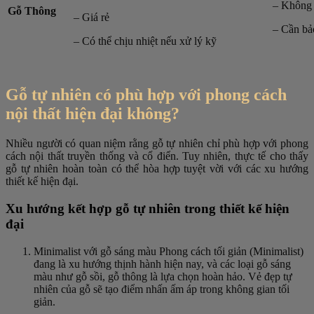
– Không 
Gỗ Thông
– Giá rẻ
– Cần bả
– Có thể chịu nhiệt nếu xử lý kỹ
Gỗ tự nhiên có phù hợp với phong cách
nội thất hiện đại không?
Nhiều người có quan niệm rằng gỗ tự nhiên chỉ phù hợp với phong
cách nội thất truyền thống và cổ điển. Tuy nhiên, thực tế cho thấy
gỗ tự nhiên hoàn toàn có thể hòa hợp tuyệt vời với các xu hướng
thiết kế hiện đại.
Xu hướng kết hợp gỗ tự nhiên trong thiết kế hiện
đại
Minimalist với gỗ sáng màu Phong cách tối giản (Minimalist)
đang là xu hướng thịnh hành hiện nay, và các loại gỗ sáng
màu như gỗ sồi, gỗ thông là lựa chọn hoàn hảo. Vẻ đẹp tự
nhiên của gỗ sẽ tạo điểm nhấn ấm áp trong không gian tối
giản.