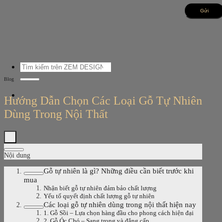
Bỏ
qua
nội
dung
Tìm
kiếm:
Blog
Hướng Dẫn Chọn Các Loại Gỗ Tự Nhiên
Dùng Trong Nội Thất
Nội dung
Gỗ tự nhiên là gì? Những điều cần biết trước khi
mua
Nhận biết gỗ tự nhiên đảm bảo chất lượng
Yếu tố quyết định chất lượng gỗ tự nhiên
Các loại gỗ tự nhiên dùng trong nội thất hiện nay
1. Gỗ Sồi – Lựa chọn hàng đầu cho phong cách hiện đại
2. Gỗ Óc Chó – Sang trọng và đẳng cấp