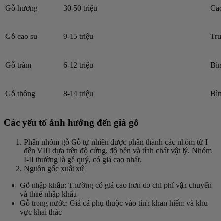
Gỗ hương
30-50 triệu
Ca
Gỗ cao su
9-15 triệu
Tru
Gỗ tràm
6-12 triệu
Bìn
Gỗ thông
8-14 triệu
Bìn
Các yếu tố ảnh hưởng đến giá gỗ
Phân nhóm gỗ Gỗ tự nhiên được phân thành các nhóm từ I
đến VIII dựa trên độ cứng, độ bền và tính chất vật lý. Nhóm
I-II thường là gỗ quý, có giá cao nhất.
Nguồn gốc xuất xứ
Gỗ nhập khẩu: Thường có giá cao hơn do chi phí vận chuyển
và thuế nhập khẩu
Gỗ trong nước: Giá cả phụ thuộc vào tính khan hiếm và khu
vực khai thác