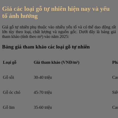
Giá các loại gỗ tự nhiên hiện nay và yếu
tố ảnh hưởng
Giá gỗ tự nhiên phụ thuộc vào nhiều yếu tố và có thể dao động rất
lớn tùy theo loại, chất lượng và nguồn gốc. Dưới đây là bảng giá
tham khảo (tính theo m³) vào năm 2025:
Bảng giá tham khảo các loại gỗ tự nhiên
Loại gỗ
Giá tham khảo (VNĐ/m³)
Ph
Gỗ sồi
30-40 triệu
Ca
Gỗ óc chó
45-70 triệu
Siê
Gỗ lim
35-60 triệu
Ca