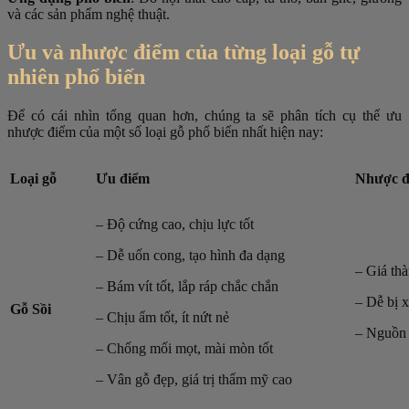
và các sản phẩm nghệ thuật.
Ưu và nhược điểm của từng loại gỗ tự
nhiên phổ biến
Để có cái nhìn tổng quan hơn, chúng ta sẽ phân tích cụ thể ưu
nhược điểm của một số loại gỗ phổ biến nhất hiện nay:
Loại gỗ
Ưu điểm
Nhược đ
– Độ cứng cao, chịu lực tốt
– Dễ uốn cong, tạo hình đa dạng
– Giá thà
– Bám vít tốt, lắp ráp chắc chắn
– Dễ bị 
Gỗ Sồi
– Chịu ẩm tốt, ít nứt nẻ
– Nguồn 
– Chống mối mọt, mài mòn tốt
– Vân gỗ đẹp, giá trị thẩm mỹ cao