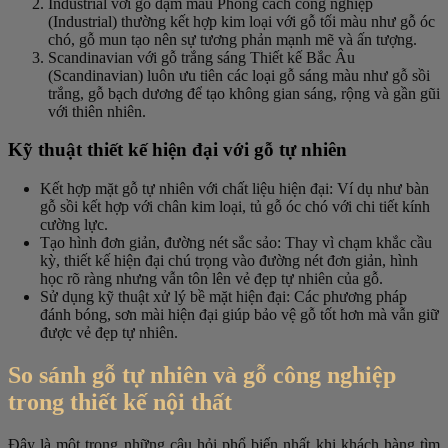
Industrial với gỗ đậm màu Phong cách công nghiệp
(Industrial) thường kết hợp kim loại với gỗ tối màu như gỗ óc
chó, gỗ mun tạo nên sự tương phản mạnh mẽ và ấn tượng.
Scandinavian với gỗ trắng sáng Thiết kế Bắc Âu
(Scandinavian) luôn ưu tiên các loại gỗ sáng màu như gỗ sồi
trắng, gỗ bạch dương để tạo không gian sáng, rộng và gần gũi
với thiên nhiên.
Kỹ thuật thiết kế hiện đại với gỗ tự nhiên
Kết hợp mặt gỗ tự nhiên với chất liệu hiện đại: Ví dụ như bàn
gỗ sồi kết hợp với chân kim loại, tủ gỗ óc chó với chi tiết kính
cường lực.
Tạo hình đơn giản, đường nét sắc sảo: Thay vì chạm khắc cầu
kỳ, thiết kế hiện đại chú trọng vào đường nét đơn giản, hình
học rõ ràng nhưng vẫn tôn lên vẻ đẹp tự nhiên của gỗ.
Sử dụng kỹ thuật xử lý bề mặt hiện đại: Các phương pháp
đánh bóng, sơn mài hiện đại giúp bảo vệ gỗ tốt hơn mà vẫn giữ
được vẻ đẹp tự nhiên.
So sánh gỗ tự nhiên và gỗ công nghiệp
trong thiết kế nội thất
Đây là một trong những câu hỏi phổ biến nhất khi khách hàng tìm