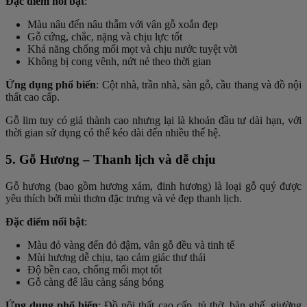
Đặc điểm nổi bật
:
Màu nâu đến nâu thẫm với vân gỗ xoắn đẹp
Gỗ cứng, chắc, nặng và chịu lực tốt
Khả năng chống mối mọt và chịu nước tuyệt vời
Không bị cong vênh, nứt nẻ theo thời gian
Ứng dụng phổ biến
: Cột nhà, trần nhà, sàn gỗ, cầu thang và đồ nội
thất cao cấp.
Gỗ lim tuy có giá thành cao nhưng lại là khoản đầu tư dài hạn, với
thời gian sử dụng có thể kéo dài đến nhiều thế hệ.
5. Gỗ Hương – Thanh lịch và dễ chịu
Gỗ hương (bao gồm hương xám, đinh hương) là loại gỗ quý được
yêu thích bởi mùi thơm đặc trưng và vẻ đẹp thanh lịch.
Đặc điểm nổi bật
:
Màu đỏ vàng đến đỏ đậm, vân gỗ đều và tinh tế
Mùi hương dễ chịu, tạo cảm giác thư thái
Độ bền cao, chống mối mọt tốt
Gỗ càng để lâu càng sáng bóng
Ứng dụng phổ biến
: Đồ nội thất cao cấp, tủ thờ, bàn ghế, giường