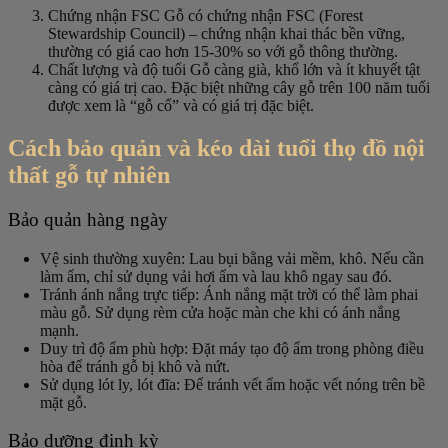
Chứng nhận FSC Gỗ có chứng nhận FSC (Forest
Stewardship Council) – chứng nhận khai thác bền vững,
thường có giá cao hơn 15-30% so với gỗ thông thường.
Chất lượng và độ tuổi Gỗ càng già, khổ lớn và ít khuyết tật
càng có giá trị cao. Đặc biệt những cây gỗ trên 100 năm tuổi
được xem là “gỗ cổ” và có giá trị đặc biệt.
Cách bảo quản và kéo dài tuổi thọ đồ nội
thất gỗ tự nhiên
Bảo quản hàng ngày
Vệ sinh thường xuyên: Lau bụi bằng vải mềm, khô. Nếu cần
làm ẩm, chỉ sử dụng vải hơi ẩm và lau khô ngay sau đó.
Tránh ánh nắng trực tiếp: Ánh nắng mặt trời có thể làm phai
màu gỗ. Sử dụng rèm cửa hoặc màn che khi có ánh nắng
mạnh.
Duy trì độ ẩm phù hợp: Đặt máy tạo độ ẩm trong phòng điều
hòa để tránh gỗ bị khô và nứt.
Sử dụng lót ly, lót đĩa: Để tránh vết ẩm hoặc vết nóng trên bề
mặt gỗ.
Bảo dưỡng định kỳ