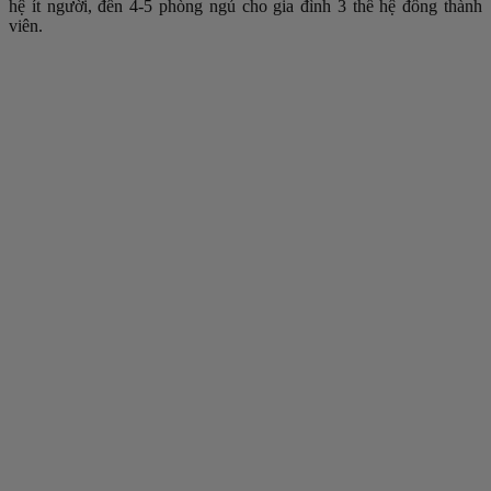
hệ ít người, đến 4-5 phòng ngủ cho gia đình 3 thế hệ đông thành
viên.