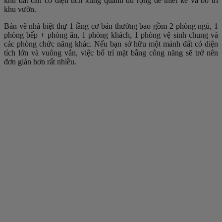
khu đất cần có diện tích xung quanh đủ rộng để thiết kế và bố trí
khu vườn.
Bản vẽ nhà biệt thự 1 tầng cơ bản thường bao gồm 2 phòng ngủ, 1
phòng bếp + phòng ăn, 1 phòng khách, 1 phòng vệ sinh chung và
các phòng chức năng khác. Nếu bạn sở hữu một mảnh đất có diện
tích lớn và vuông vắn, việc bố trí mặt bằng công năng sẽ trở nên
đơn giản hơn rất nhiều.