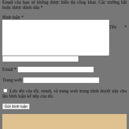
Email của bạn sẽ không được hiển thị công khai.
Các trường bắt
buộc được đánh dấu
*
Bình luận
*
Tên
*
Email
*
Trang web
Lưu tên của tôi, email, và trang web trong trình duyệt này cho
lần bình luận kế tiếp của tôi.