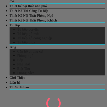
Cư
Thiết kế nội thất nhà phố
Thiết Kế Thi Công Tủ Bếp
Thiết Kế Nội Thất Phòng Ngủ
Thiết Kế Nội Thất Phòng Khách
Tủ Bếp
Tủ bếp acrylic
Tủ bếp gỗ mdf
Tủ bếp gỗ công nghiệp
Tủ bếp inox
Blog
Căn hộ chung cư
Phòng ngủ
Bếp
Nhà Phố
Biệt Thự
Phong cách
Giới Thiệu
Liên hệ
Thước lỗ ban