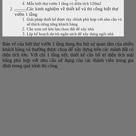
Mẫu biệt thự vườn 1 tầng có diện tích 120m2
Các kinh nghiệm về thiết kế và thi công biệt thự
vườn 1 tầng
Giải pháp thiết kế được tùy chỉnh phù hợp với nhu cầu và
sở thích riêng từng khách hàng
Cần xem xét khi lựa chọn đất để xây nhà
Lập kế hoạch dự trù ngân sách để xây dựng ngôi nhà
Bản vẽ của biệt thự vườn 1 tầng đang thu hút sự quan tâm của nhiều
khách hàng và thường được chọn để xây dựng trên các mảnh đất có
diện tích lớn. Với chỉ 1 tầng trệt, thiết kế cần bố trí diện tích mặt
bằng phù hợp với nhu cầu sử dụng của các thành viên trong gia
đình trong quá trình thi công.