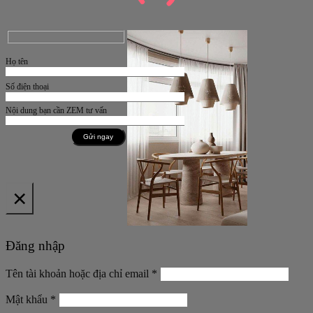
Họ tên
Số điện thoại
Nội dung bạn cần ZEM tư vấn
×
Đăng nhập
Bắt
Tên tài khoản hoặc địa chỉ email
*
buộc
Bắt
Mật khẩu
*
buộc