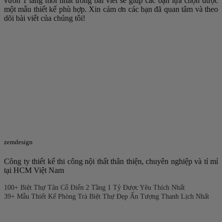
vườn 1 tầng mới nhất trong bài viết sẽ giúp các bạn lựa chọn được
một mẫu thiết kế phù hợp. Xin cảm ơn các bạn đã quan tâm và theo
dõi bài viết của chúng tôi!
zemdesign
Công ty thiết kế thi công nội thất thân thiện, chuyên nghiệp và tỉ mỉ
tại HCM Việt Nam
100+ Biệt Thự Tân Cổ Điển 2 Tầng 1 Tỷ Được Yêu Thích Nhất
39+ Mẫu Thiết Kế Phòng Trà Biệt Thự Đẹp Ấn Tượng Thanh Lịch Nhất