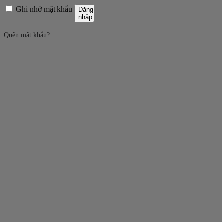
Ghi nhớ mật khẩu
Đăng
nhập
Quên mật khẩu?