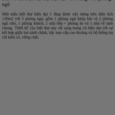
ngủ
Một mẫu biệt thự hiện đại 1 tầng được xây dựng trên diện tích
130m2 với 3 phòng ngủ, gồm 1 phòng ngủ khép kín và 2 phòng
ngủ nhỏ, 1 phòng khách, 1 nhà bếp + phòng ăn và 1 nhà vệ sinh
chung. Thiết kế của biệt thự này rất sang trọng và hiện đại với sự
kết hợp giữa hai sảnh chính, bậc tam cấp cao thoáng và hệ thống trụ
cột kiên cố, vững chãi.