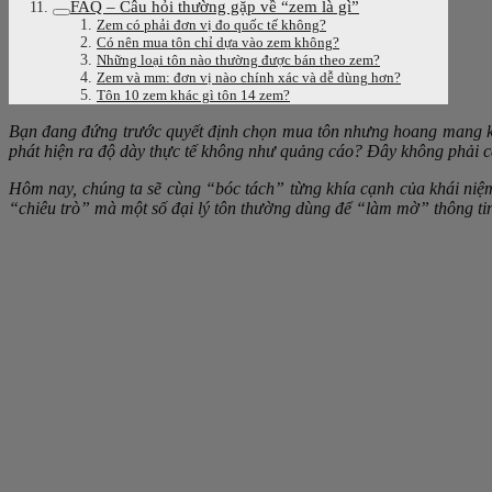
FAQ – Câu hỏi thường gặp về “zem là gì”
Zem có phải đơn vị đo quốc tế không?
Có nên mua tôn chỉ dựa vào zem không?
Những loại tôn nào thường được bán theo zem?
Zem và mm: đơn vị nào chính xác và dễ dùng hơn?
Tôn 10 zem khác gì tôn 14 zem?
Bạn đang đứng trước quyết định chọn mua tôn nhưng hoang mang kh
phát hiện ra độ dày thực tế không như quảng cáo? Đây không phải c
Hôm nay, chúng ta sẽ cùng “bóc tách” từng khía cạnh của khái niệm 
“chiêu trò” mà một số đại lý tôn thường dùng để “làm mờ” thông tin