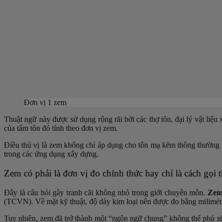
Đơn vị 1 zem
Thuật ngữ này được sử dụng rộng rãi bởi các thợ tôn, đại lý vật liệ
của tấm tôn đó tính theo đơn vị zem.
Điều thú vị là zem không chỉ áp dụng cho tôn mạ kẽm thông thường 
trong các ứng dụng xây dựng.
Zem có phải là đơn vị đo chính thức hay chỉ là cách gọi
Đây là câu hỏi gây tranh cãi không nhỏ trong giới chuyên môn.
Zem
(TCVN). Về mặt kỹ thuật, độ dày kim loại nên được đo bằng milimé
Tuy nhiên, zem đã trở thành một “ngôn ngữ chung” không thể phủ nh