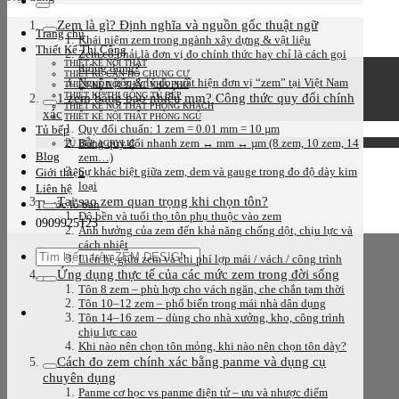
kiếm:
Zem là gì? Định nghĩa và nguồn gốc thuật ngữ
Trang chủ
Khái niệm zem trong ngành xây dựng & vật liệu
Thiết Kế Thi Công
Zem có phải là đơn vị đo chính thức hay chỉ là cách gọi
THIẾT KẾ NỘI THẤT
thông dụng?
THIẾT KẾ CĂN HỘ CHUNG CƯ
Nguồn gốc & lý do xuất hiện đơn vị “zem” tại Việt Nam
THIẾT KẾ NỘI THẤT NHÀ PHỐ
1 zem bằng bao nhiêu mm? Công thức quy đổi chính
THIẾT KẾ THI CÔNG TỦ BẾP
THIẾT KẾ NỘI THẤT PHÒNG KHÁCH
xác
THIẾT KẾ NỘI THẤT PHÒNG NGỦ
Quy đổi chuẩn: 1 zem = 0.01 mm = 10 µm
Tủ bếp
Bảng quy đổi nhanh zem ↔ mm ↔ µm (8 zem, 10 zem, 14
TỦ BẾP ACRYLIC
Blog
zem…)
Sự khác biệt giữa zem, dem và gauge trong đo độ dày kim
Giới thiệu
loại
Liên hệ
Tại sao zem quan trọng khi chọn tôn?
Thước lỗ ban
Độ bền và tuổi thọ tôn phụ thuộc vào zem
0909925123
Ảnh hưởng của zem đến khả năng chống dột, chịu lực và
cách nhiệt
Tìm
Liên hệ giữa zem và chi phí lợp mái / vách / công trình
kiếm:
Ứng dụng thực tế của các mức zem trong đời sống
Tôn 8 zem – phù hợp cho vách ngăn, che chắn tạm thời
Tôn 10–12 zem – phổ biến trong mái nhà dân dụng
Tôn 14–16 zem – dùng cho nhà xưởng, kho, công trình
chịu lực cao
Khi nào nên chọn tôn mỏng, khi nào nên chọn tôn dày?
Cách đo zem chính xác bằng panme và dụng cụ
chuyên dụng
Panme cơ học vs panme điện tử – ưu và nhược điểm