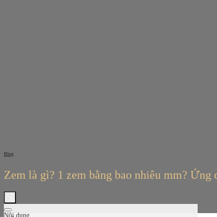
Bỏ
qua
nội
dung
Blog
Zem là gì? 1 zem bằng bao nhiêu mm? Ứng 
Nội dung
Tìm