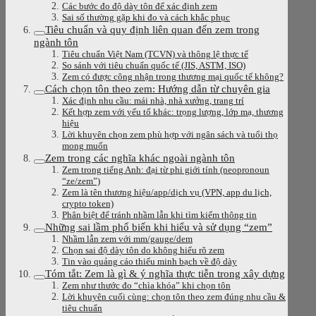
Các bước đo độ dày tôn để xác định zem
Sai số thường gặp khi đo và cách khắc phục
Tiêu chuẩn và quy định liên quan đến zem trong
ngành tôn
Tiêu chuẩn Việt Nam (TCVN) và thông lệ thực tế
So sánh với tiêu chuẩn quốc tế (JIS, ASTM, ISO)
Zem có được công nhận trong thương mại quốc tế không?
Cách chọn tôn theo zem: Hướng dẫn từ chuyên gia
Xác định nhu cầu: mái nhà, nhà xưởng, trang trí
Kết hợp zem với yếu tố khác: trọng lượng, lớp mạ, thương
hiệu
Lời khuyên chọn zem phù hợp với ngân sách và tuổi thọ
mong muốn
Zem trong các nghĩa khác ngoài ngành tôn
Zem trong tiếng Anh: đại từ phi giới tính (neopronoun
“ze/zem”)
Zem là tên thương hiệu/app/dịch vụ (VPN, app du lịch,
crypto token)
Phân biệt để tránh nhầm lẫn khi tìm kiếm thông tin
Những sai lầm phổ biến khi hiểu và sử dụng “zem”
Nhầm lẫn zem với mm/gauge/dem
Chọn sai độ dày tôn do không hiểu rõ zem
Tin vào quảng cáo thiếu minh bạch về độ dày
Tóm tắt: Zem là gì & ý nghĩa thực tiễn trong xây dựng
Zem như thước đo “chìa khóa” khi chọn tôn
Lời khuyên cuối cùng: chọn tôn theo zem đúng nhu cầu &
tiêu chuẩn