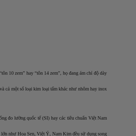
i “tôn 10 zem” hay “tôn 14 zem”, họ đang ám chỉ độ dày
và cả một số loại kim loại tấm khác như nhôm hay inox
ng đo lường quốc tế (SI) hay các tiêu chuẩn Việt Nam
tôn lớn như Hoa Sen, Việt Ý, Nam Kim đều sử dụng song