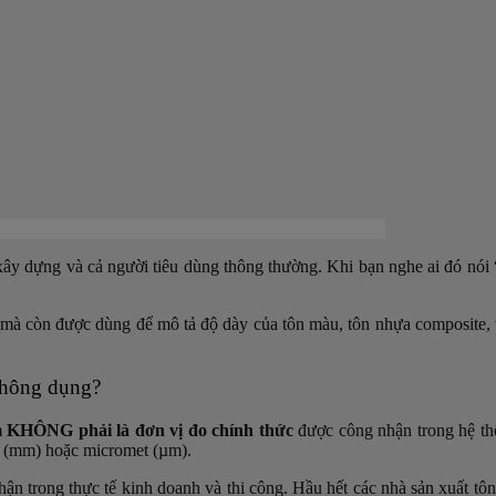
u xây dựng và cả người tiêu dùng thông thường. Khi bạn nghe ai đó nó
mà còn được dùng để mô tả độ dày của tôn màu, tôn nhựa composite, 
 thông dụng?
 KHÔNG phải là đơn vị đo chính thức
được công nhận trong hệ thố
t (mm) hoặc micromet (µm).
ận trong thực tế kinh doanh và thi công. Hầu hết các nhà sản xuất 