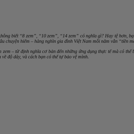
ông biết “8 zem”, “10 zem”, “14 zem” có nghĩa gì? Hay tệ hơn, bạn
âu chuyện hiếm – hàng nghìn gia đình Việt Nam mỗi năm vẫn “tiền mấ
zem – từ định nghĩa cơ bản đến những ứng dụng thực tế mà có thể bạn
 về độ dày, và cách bạn có thể tự bảo vệ mình.