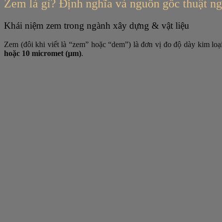
Zem là gì? Định nghĩa và nguồn gốc thuật n
Khái niệm zem trong ngành xây dựng & vật liệu
Zem (đôi khi viết là “zem” hoặc “dem”) là đơn vị đo độ dày kim loạ
hoặc 10 micromet (µm)
.