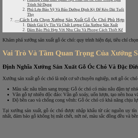
Trình Sử Dụng
Phủ Lớp Bảo Vệ Và Bảo Dưỡng Định Kỳ Để Kéo Dài Tuổi
Thọ
Cách Lựa Chọn Xưởng Sản Xuất Gỗ Óc Chó Phù Hợp
Đánh Giá Uy Tín Và Chất Lượng Của Xưởng Sản Xuất
Đảm Bảo Phù Hợp Với Nhu Cầu Và Phong Cách Thiết Kế
Khám phá xưởng sản xuất gỗ óc chó: quy trình hiện đại, tiêu chí chọn
Vai Trò Và Tầm Quan Trọng Của Xưởng 
Định Nghĩa Xưởng Sản Xuất Gỗ Óc Chó Và Đặc Điể
Xưởng sản xuất gỗ óc chó là một cơ sở chuyên nghiệp, nơi gỗ óc chó đ
Màu sắc nâu trầm sang trọng: Gỗ óc chó có màu nâu đậm tự nhiên
Vân gỗ tự nhiên độc đáo: Vân gỗ xoáy, uốn lượn, tạo nên hoa vă
Độ bền cao và chống cong vênh: Gỗ óc chó có khả năng chịu lực 
Tại xưởng sản xuất, gỗ óc chó được nhập khẩu từ các nguồn uy tí
nhất, đảm bảo gỗ không bị mắt chết, nứt nẻ, màu sắc đồng đều và bề