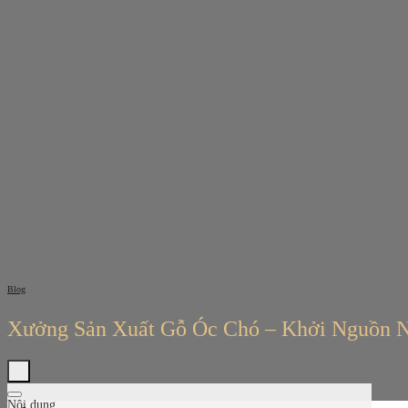
Bỏ
qua
nội
dung
Blog
Xưởng Sản Xuất Gỗ Óc Chó – Khởi Nguồn N
Nội dung
Tìm