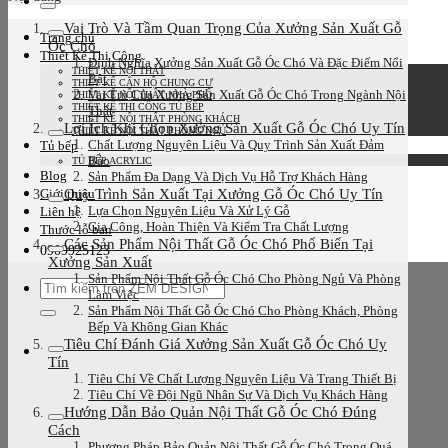
kiếm:
Vai Trò Và Tầm Quan Trọng Của Xưởng Sản Xuất Gỗ
Trang chủ
Óc Chó
Thiết Kế Thi Công
Định Nghĩa Xưởng Sản Xuất Gỗ Óc Chó Và Đặc Điểm Nổi
THIẾT KẾ NỘI THẤT
Bật
THIẾT KẾ CĂN HỘ CHUNG CƯ
Vai Trò Của Xưởng Sản Xuất Gỗ Óc Chó Trong Ngành Nội
THIẾT KẾ NỘI THẤT NHÀ PHỐ
THIẾT KẾ THI CÔNG TỦ BẾP
Thất
THIẾT KẾ NỘI THẤT PHÒNG KHÁCH
Lợi Ích Khi Chọn Xưởng Sản Xuất Gỗ Óc Chó Uy Tín
THIẾT KẾ NỘI THẤT PHÒNG NGỦ
Chất Lượng Nguyên Liệu Và Quy Trình Sản Xuất Đảm
Tủ bếp
Bảo
TỦ BẾP ACRYLIC
Blog
Sản Phẩm Đa Dạng Và Dịch Vụ Hỗ Trợ Khách Hàng
Quy Trình Sản Xuất Tại Xưởng Gỗ Óc Chó Uy Tín
Giới thiệu
Lựa Chọn Nguyên Liệu Và Xử Lý Gỗ
Liên hệ
Gia Công, Hoàn Thiện Và Kiểm Tra Chất Lượng
Thước lỗ ban
Các Sản Phẩm Nội Thất Gỗ Óc Chó Phổ Biến Tại
0909925123
Xưởng Sản Xuất
Sản Phẩm Nội Thất Gỗ Óc Chó Cho Phòng Ngủ Và Phòng
Tìm
Làm Việc
kiếm:
Sản Phẩm Nội Thất Gỗ Óc Chó Cho Phòng Khách, Phòng
Bếp Và Không Gian Khác
Tiêu Chí Đánh Giá Xưởng Sản Xuất Gỗ Óc Chó Uy
Tín
Tiêu Chí Về Chất Lượng Nguyên Liệu Và Trang Thiết Bị
Tiêu Chí Về Đội Ngũ Nhân Sự Và Dịch Vụ Khách Hàng
Hướng Dẫn Bảo Quản Nội Thất Gỗ Óc Chó Đúng
Cách
Phương Pháp Bảo Quản Nội Thất Gỗ Óc Chó Trong Quá