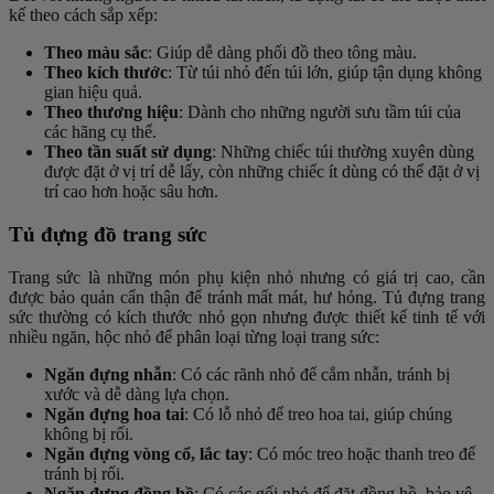
kế theo cách sắp xếp:
Theo màu sắc
: Giúp dễ dàng phối đồ theo tông màu.
Theo kích thước
: Từ túi nhỏ đến túi lớn, giúp tận dụng không
gian hiệu quả.
Theo thương hiệu
: Dành cho những người sưu tầm túi của
các hãng cụ thể.
Theo tần suất sử dụng
: Những chiếc túi thường xuyên dùng
được đặt ở vị trí dễ lấy, còn những chiếc ít dùng có thể đặt ở vị
trí cao hơn hoặc sâu hơn.
Tủ đựng đồ trang sức
Trang sức là những món phụ kiện nhỏ nhưng có giá trị cao, cần
được bảo quản cẩn thận để tránh mất mát, hư hỏng. Tủ đựng trang
sức thường có kích thước nhỏ gọn nhưng được thiết kế tinh tế với
nhiều ngăn, hộc nhỏ để phân loại từng loại trang sức:
Ngăn đựng nhẫn
: Có các rãnh nhỏ để cắm nhẫn, tránh bị
xước và dễ dàng lựa chọn.
Ngăn đựng hoa tai
: Có lỗ nhỏ để treo hoa tai, giúp chúng
không bị rối.
Ngăn đựng vòng cổ, lắc tay
: Có móc treo hoặc thanh treo để
tránh bị rối.
Ngăn đựng đồng hồ
: Có các gối nhỏ để đặt đồng hồ, bảo vệ