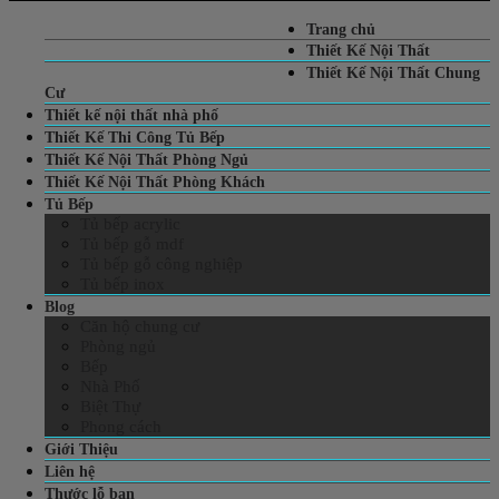
Trang chủ
Thiết Kế Nội Thất
Thiết Kế Nội Thất Chung
Cư
Thiết kế nội thất nhà phố
Thiết Kế Thi Công Tủ Bếp
Thiết Kế Nội Thất Phòng Ngủ
Thiết Kế Nội Thất Phòng Khách
Tủ Bếp
Tủ bếp acrylic
Tủ bếp gỗ mdf
Tủ bếp gỗ công nghiệp
Tủ bếp inox
Blog
Căn hộ chung cư
Phòng ngủ
Bếp
Nhà Phố
Biệt Thự
Phong cách
Giới Thiệu
Liên hệ
Thước lỗ ban