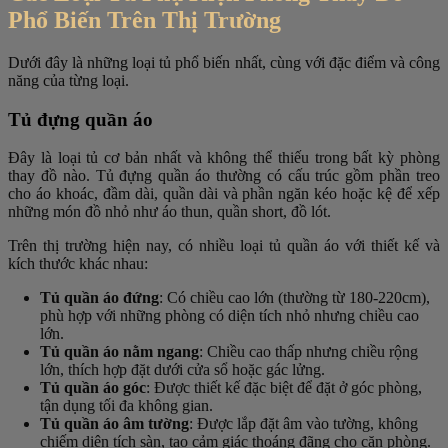
Phổ Biến Trên Thị Trường
Dưới đây là những loại tủ phổ biến nhất, cùng với đặc điểm và công
năng của từng loại.
Tủ đựng quần áo
Đây là loại tủ cơ bản nhất và không thể thiếu trong bất kỳ phòng
thay đồ nào. Tủ đựng quần áo thường có cấu trúc gồm phần treo
cho áo khoác, đầm dài, quần dài và phần ngăn kéo hoặc kệ để xếp
những món đồ nhỏ như áo thun, quần short, đồ lót.
Trên thị trường hiện nay, có nhiều loại tủ quần áo với thiết kế và
kích thước khác nhau:
Tủ quần áo đứng
: Có chiều cao lớn (thường từ 180-220cm),
phù hợp với những phòng có diện tích nhỏ nhưng chiều cao
lớn.
Tủ quần áo nằm ngang
: Chiều cao thấp nhưng chiều rộng
lớn, thích hợp đặt dưới cửa sổ hoặc gác lửng.
Tủ quần áo góc
: Được thiết kế đặc biệt để đặt ở góc phòng,
tận dụng tối đa không gian.
Tủ quần áo âm tường
: Được lắp đặt âm vào tường, không
chiếm diện tích sàn, tạo cảm giác thoáng đãng cho căn phòng.