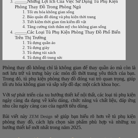
Những Lợi Ích Của Việc Sử Dụng Tủ Phụ Kiện
Phòng Thay Đồ Trong Phòng Ngủ
Tối ưu hóa không gian sống
Bảo quản đồ dùng và phụ kiện thời trang
Tiết kiệm thời gian tìm kiếm đồ vật
Tăng cường tính thẩm mỹ cho không gian sống
Các Loại Tủ Phụ Kiện Phòng Thay Đồ Phổ Biến
Trên Thị Trường
Tủ đựng quần áo
Tủ đựng giày
Tủ đựng túi xách
Tủ đựng đồ trang sức
Phòng thay đồ không chỉ là không gian để thay quần áo mà còn là
nơi lưu trữ và trưng bày các món đồ thời trang yêu thích của bạn.
Trong đó, tủ phụ kiện phòng thay đồ đóng vai trò quan trọng, giúp
tối ưu hóa không gian và sắp xếp đồ đạc một cách khoa học.
Với sự phát triển của xu hướng thiết kế nội thất, các loại tủ phụ kiện
ngày càng đa dạng về kiểu dáng, chức năng và chất liệu, đáp ứng
nhu cầu ngày càng cao của người tiêu dùng.
Bài viết này
sẽ giúp bạn hiểu rõ hơn về tủ phụ kiện
ZEM Design
phòng thay đồ, cách lựa chọn sản phẩm phù hợp và những xu
hướng thiết kế mới nhất trong năm 2025.