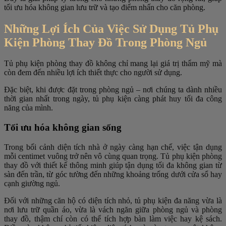
tối ưu hóa không gian lưu trữ và tạo điểm nhấn cho căn phòng.
Những Lợi Ích Của Việc Sử Dụng Tủ Phụ
Kiện Phòng Thay Đồ Trong Phòng Ngủ
Tủ phụ kiện phòng thay đồ không chỉ mang lại giá trị thẩm mỹ mà
còn đem đến nhiều lợi ích thiết thực cho người sử dụng.
Đặc biệt, khi được đặt trong phòng ngủ – nơi chúng ta dành nhiều
thời gian nhất trong ngày, tủ phụ kiện càng phát huy tối đa công
năng của mình.
Tối ưu hóa không gian sống
Trong bối cảnh diện tích nhà ở ngày càng hạn chế, việc tận dụng
mỗi centimet vuông trở nên vô cùng quan trọng. Tủ phụ kiện phòng
thay đồ với thiết kế thông minh giúp tận dụng tối đa không gian từ
sàn đến trần, từ góc tường đến những khoảng trống dưới cửa sổ hay
cạnh giường ngủ.
Đối với những căn hộ có diện tích nhỏ, tủ phụ kiện đa năng vừa là
nơi lưu trữ quần áo, vừa là vách ngăn giữa phòng ngủ và phòng
thay đồ, thậm chí còn có thể tích hợp bàn làm việc hay kệ sách.