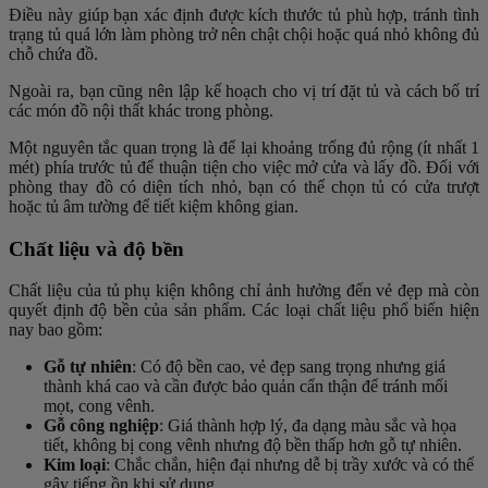
Điều này giúp bạn xác định được kích thước tủ phù hợp, tránh tình
trạng tủ quá lớn làm phòng trở nên chật chội hoặc quá nhỏ không đủ
chỗ chứa đồ.
Ngoài ra, bạn cũng nên lập kế hoạch cho vị trí đặt tủ và cách bố trí
các món đồ nội thất khác trong phòng.
Một nguyên tắc quan trọng là để lại khoảng trống đủ rộng (ít nhất 1
mét) phía trước tủ để thuận tiện cho việc mở cửa và lấy đồ. Đối với
phòng thay đồ có diện tích nhỏ, bạn có thể chọn tủ có cửa trượt
hoặc tủ âm tường để tiết kiệm không gian.
Chất liệu và độ bền
Chất liệu của tủ phụ kiện không chỉ ảnh hưởng đến vẻ đẹp mà còn
quyết định độ bền của sản phẩm. Các loại chất liệu phổ biến hiện
nay bao gồm:
Gỗ tự nhiên
: Có độ bền cao, vẻ đẹp sang trọng nhưng giá
thành khá cao và cần được bảo quản cẩn thận để tránh mối
mọt, cong vênh.
Gỗ công nghiệp
: Giá thành hợp lý, đa dạng màu sắc và họa
tiết, không bị cong vênh nhưng độ bền thấp hơn gỗ tự nhiên.
Kim loại
: Chắc chắn, hiện đại nhưng dễ bị trầy xước và có thể
gây tiếng ồn khi sử dụng.