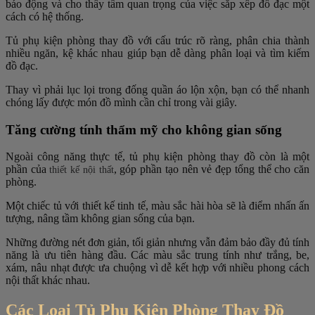
báo động và cho thấy tầm quan trọng của việc sắp xếp đồ đạc một
cách có hệ thống.
Tủ phụ kiện phòng thay đồ với cấu trúc rõ ràng, phân chia thành
nhiều ngăn, kệ khác nhau giúp bạn dễ dàng phân loại và tìm kiếm
đồ đạc.
Thay vì phải lục lọi trong đống quần áo lộn xộn, bạn có thể nhanh
chóng lấy được món đồ mình cần chỉ trong vài giây.
Tăng cường tính thẩm mỹ cho không gian sống
Ngoài công năng thực tế, tủ phụ kiện phòng thay đồ còn là một
phần của
, góp phần tạo nên vẻ đẹp tổng thể cho căn
thiết kế nội thất
phòng.
Một chiếc tủ với thiết kế tinh tế, màu sắc hài hòa sẽ là điểm nhấn ấn
tượng, nâng tầm không gian sống của bạn.
Những đường nét đơn giản, tối giản nhưng vẫn đảm bảo đầy đủ tính
năng là ưu tiên hàng đầu. Các màu sắc trung tính như trắng, be,
xám, nâu nhạt được ưa chuộng vì dễ kết hợp với nhiều phong cách
nội thất khác nhau.
Các Loại Tủ Phụ Kiện Phòng Thay Đồ