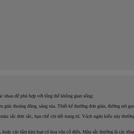
c nhau để phù hợp với tổng thể không gian sống:
m giác thoáng đãng, sáng sủa. Thiết kế thường đơn giản, đường nét gọn
 màu sắc đơn sắc, hạn chế chi tiết trang trí. Vách ngăn kiểu này th
ạo, hoặc các tấm kim loại có hoa văn cổ điển. Màu sắc thường là các tô