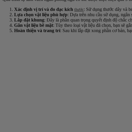
Xác định vị trí và đo đạc kích
: Sử dụng thước dây và bú
thước
Lựa chọn vật liệu phù hợp
: Dựa trên nhu cầu sử dụng, ngân s
Lắp đặt khung
: Đây là phần quan trọng quyết định độ chắc 
Gắn vật liệu bề mặt
: Tùy theo loại vật liệu đã chọn, bạn sẽ g
Hoàn thiện và trang trí
: Sau khi lắp đặt xong phần cơ bản, bạ