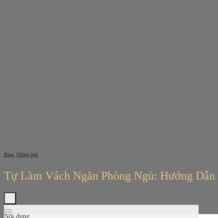
Bỏ
qua
nội
dung
,
Blog
Phòng ngủ
Tự Làm Vách Ngăn Phòng Ngủ: Hướng Dẫn 
Nội dung
Tìm