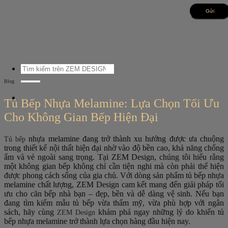
Bỏ
qua
nội
dung
Tìm
kiếm:
Blog
Tủ Bếp Nhựa Melamine: Lựa Chọn Tối Ưu
Cho Không Gian Bếp Hiện Đại
nhựa melamine đang trở thành xu hướng được ưa chuộng
Tủ bếp
trong thiết kế nội thất hiện đại nhờ vào độ bền cao, khả năng chống
ẩm và vẻ ngoài sang trọng. Tại ZEM Design, chúng tôi hiểu rằng
một không gian bếp không chỉ cần tiện nghi mà còn phải thể hiện
được phong cách sống của gia chủ. Với dòng sản phẩm tủ bếp nhựa
melamine chất lượng, ZEM Design cam kết mang đến giải pháp tối
ưu cho căn bếp nhà bạn – đẹp, bền và dễ dàng vệ sinh. Nếu bạn
đang tìm kiếm mẫu tủ bếp vừa thẩm mỹ, vừa phù hợp với ngân
sách, hãy cùng
khám phá ngay những lý do khiến tủ
ZEM Design
bếp nhựa melamine trở thành lựa chọn hàng đầu hiện nay.