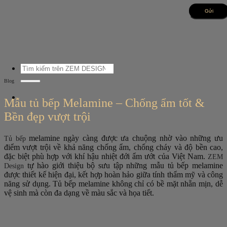
Bỏ
qua
nội
dung
Tìm
kiếm:
Blog
Mẫu tủ bếp Melamine – Chống ẩm tốt &
Bền đẹp vượt trội
melamine ngày càng được ưa chuộng nhờ vào những ưu
Tủ bếp
điểm vượt trội về khả năng chống ẩm, chống cháy và độ bền cao,
đặc biệt phù hợp với khí hậu nhiệt đới ẩm ướt của Việt Nam.
ZEM
tự hào giới thiệu bộ sưu tập những mẫu tủ bếp melamine
Design
được thiết kế hiện đại, kết hợp hoàn hảo giữa tính thẩm mỹ và công
năng sử dụng. Tủ bếp melamine không chỉ có bề mặt nhẵn mịn, dễ
vệ sinh mà còn đa dạng về màu sắc và họa tiết.