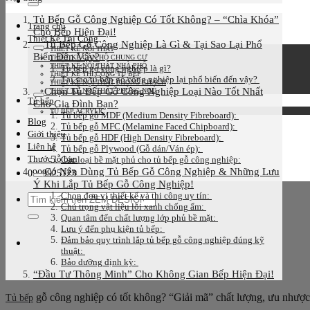
kiếm:
Tủ Bếp Gỗ Công Nghiệp Có Tốt Không? – “Chìa Khóa”
Trang chủ
Cho Bếp Hiện Đại!
Thiết Kế Thi Công
Tủ Bếp Gỗ Công Nghiệp Là Gì & Tại Sao Lại Phổ
THIẾT KẾ NỘI THẤT
Biến Đến Vậy?
THIẾT KẾ CĂN HỘ CHUNG CƯ
THIẾT KẾ NỘI THẤT NHÀ PHỐ
Tủ bếp gỗ công nghiệp là gì?
THIẾT KẾ THI CÔNG TỦ BẾP
Tại sao tủ bếp gỗ công nghiệp lại phổ biến đến vậy?
THIẾT KẾ NỘI THẤT PHÒNG KHÁCH
Chọn Tủ Bếp Gỗ Công Nghiệp Loại Nào Tốt Nhất
THIẾT KẾ NỘI THẤT PHÒNG NGỦ
Tủ bếp
Cho Gia Đình Bạn?
TỦ BẾP ACRYLIC
Tủ bếp gỗ MDF (Medium Density Fibreboard):
Blog
Tủ bếp gỗ MFC (Melamine Faced Chipboard):
Giới thiệu
Tủ bếp gỗ HDF (High Density Fibreboard):
Liên hệ
Tủ bếp gỗ Plywood (Gỗ dán/Ván ép):
Thước lỗ ban
Các loại bề mặt phủ cho tủ bếp gỗ công nghiệp:
Có Nên Dùng Tủ Bếp Gỗ Công Nghiệp & Những Lưu
0909925123
Ý Khi Lắp Tủ Bếp Gỗ Công Nghiệp!
Chọn đơn vị thiết kế và thi công uy tín:
Tìm
Chú trọng vật liệu lõi xanh chống ẩm:
kiếm:
Quan tâm đến chất lượng lớp phủ bề mặt:
Lưu ý đến phụ kiện tủ bếp:
Đảm bảo quy trình lắp tủ bếp gỗ công nghiệp đúng kỹ
thuật:
Bảo dưỡng định kỳ:
“Đầu Tư Thông Minh” Cho Không Gian Bếp Hiện Đại!
gỗ công nghiệp có tốt không? “Giải mã” chất lượng, ưu nhược
Tủ bếp