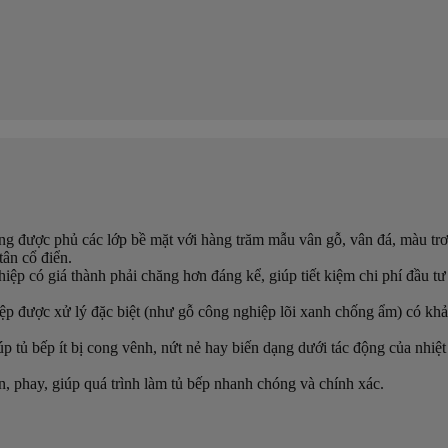
ng được phủ các lớp bề mặt với hàng trăm mẫu vân gỗ, vân đá, màu tr
tân cổ điển.
hiệp có giá thành phải chăng hơn đáng kể, giúp tiết kiệm chi phí đầu 
ệp được xử lý đặc biệt (như gỗ công nghiệp lõi xanh chống ẩm) có k
p tủ bếp ít bị cong vênh, nứt nẻ hay biến dạng dưới tác động của nhiệt
, phay, giúp quá trình làm tủ bếp nhanh chóng và chính xác.