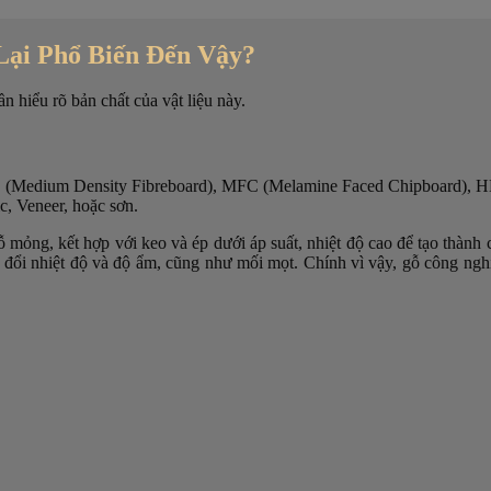
Lại Phổ Biến Đến Vậy?
n hiểu rõ bản chất của vật liệu này.
F (Medium Density Fibreboard), MFC (Melamine Faced Chipboard), HD
c, Veneer, hoặc sơn.
ỗ mỏng, kết hợp với keo và ép dưới áp suất, nhiệt độ cao để tạo thành
đổi nhiệt độ và độ ẩm, cũng như mối mọt. Chính vì vậy, gỗ công nghiệp