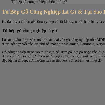
Tủ bếp gỗ công nghiệp có tốt không?
Tủ Bếp Gỗ Công Nghiệp Là Gì & Tại Sao 
Để đánh giá tủ bếp gỗ công nghiệp có tốt không, trước hết chúng ta cầ
Tủ bếp gỗ công nghiệp là gì?
Là sản phẩm được sản xuất từ các loại ván gỗ công nghiệp như MD
được kết hợp với các lớp phủ bề mặt như Melamine, Laminate, Acryli
Gỗ công nghiệp được tạo ra từ vụn gỗ, dăm gỗ, sợi gỗ hoặc các lát g
điểm cố hữu của gỗ tự nhiên như cong vênh, co ngót, nứt nẻ do thay 
đặc biệt là tủ bếp, nơi thường xuyên tiếp xúc với hơi ẩm và nhiệt độ.