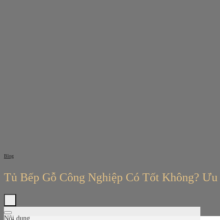
Bỏ
qua
nội
dung
Blog
Tủ Bếp Gỗ Công Nghiệp Có Tốt Không? Ưu
Nội dung
Tìm