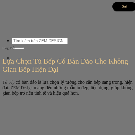
Bỏ
qua
nội
dung
Tìm
kiếm:
,
Blog
Bếp
Lựa Chọn Tủ Bếp Có Bàn Đảo Cho Không
Gian Bếp Hiện Đại
có bàn đảo
là lựa chọn lý tưởng cho căn bếp sang trọng, hiện
Tủ bếp
đại.
mang đến những mẫu tủ đẹp, tiện dụng, giúp không
ZEM Design
gian bếp trở nên tinh tế và hiệu quả hơn.