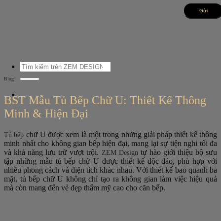
Bỏ
qua
nội
dung
Tìm
kiếm:
Blog
BST Mẫu Tủ Bếp Chữ U: Thiết Kế Thông
Minh & Hiện Đại
chữ U được xem là một trong những giải pháp thiết kế thông
Tủ bếp
minh nhất cho không gian bếp hiện đại, mang lại sự tiện nghi tối đa
và khả năng lưu trữ vượt trội.
tự hào giới thiệu bộ sưu
ZEM Design
tập những mẫu tủ bếp chữ U được thiết kế độc đáo, phù hợp với
nhiều phong cách và diện tích khác nhau. Với thiết kế bao quanh ba
mặt, tủ bếp chữ U không chỉ tạo ra không gian làm việc hiệu quả
mà còn mang đến vẻ đẹp thẩm mỹ cao cho căn bếp.