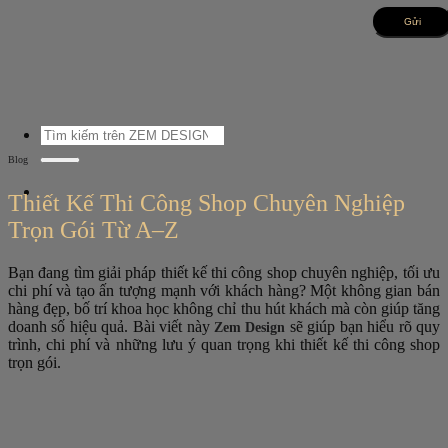
Bỏ
qua
nội
dung
Tìm
kiếm:
Blog
Thiết Kế Thi Công Shop Chuyên Nghiệp
Trọn Gói Từ A–Z
Bạn đang tìm giải pháp thiết kế thi công shop chuyên nghiệp, tối ưu
chi phí và tạo ấn tượng mạnh với khách hàng? Một không gian bán
hàng đẹp, bố trí khoa học không chỉ thu hút khách mà còn giúp tăng
doanh số hiệu quả. Bài viết này
sẽ giúp bạn hiểu rõ quy
Zem Design
trình, chi phí và những lưu ý quan trọng khi thiết kế thi công shop
trọn gói.