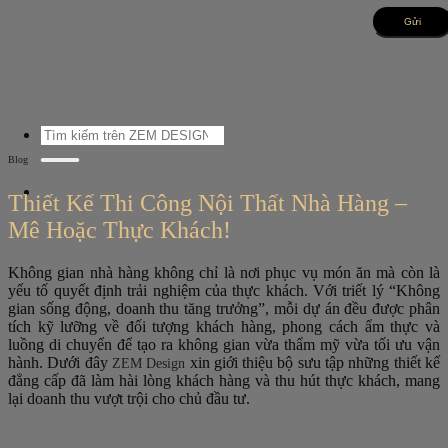
Bỏ
qua
nội
dung
Tìm
kiếm:
Blog
Thiết Kế Thi Công Nội Thất Nhà Hàng –
Mê Hoặc Thực Khách!
Không gian nhà hàng không chỉ là nơi phục vụ món ăn mà còn là
yếu tố quyết định trải nghiệm của thực khách. Với triết lý “Không
gian sống động, doanh thu tăng trưởng”, mỗi dự án đều được phân
tích kỹ lưỡng về đối tượng khách hàng, phong cách ẩm thực và
luồng di chuyển để tạo ra không gian vừa thẩm mỹ vừa tối ưu vận
hành. Dưới đây
xin giới thiệu bộ sưu tập những thiết kế
ZEM Design
đẳng cấp đã làm hài lòng khách hàng và thu hút thực khách, mang
lại doanh thu vượt trội cho chủ đầu tư.