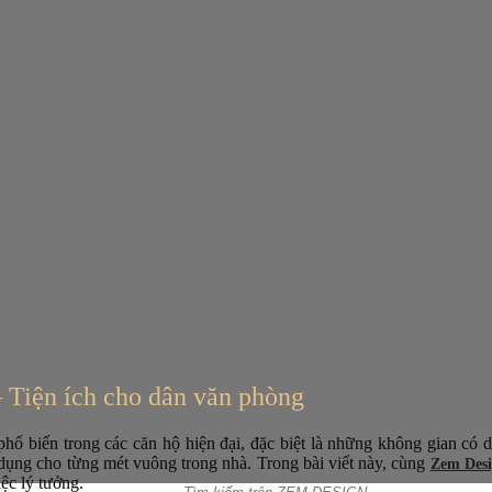
– Tiện ích cho dân văn phòng
ổ biến trong các căn hộ hiện đại, đặc biệt là những không gian có d
ử dụng cho từng mét vuông trong nhà. Trong bài viết này, cùng
Zem Des
ệc lý tưởng.