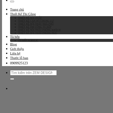
kiếm:
Trang chủ
Thiết Kế Thi Công
THIẾT KẾ NỘI THẤT
THIẾT KẾ CĂN HỘ CHUNG CƯ
THIẾT KẾ NỘI THẤT NHÀ PHỐ
THIẾT KẾ THI CÔNG TỦ BẾP
THIẾT KẾ NỘI THẤT PHÒNG KHÁCH
THIẾT KẾ NỘI THẤT PHÒNG NGỦ
Tủ bếp
TỦ BẾP ACRYLIC
Blog
Giới thiệu
Liên hệ
Thước lỗ ban
0909925123
Tìm
kiếm: