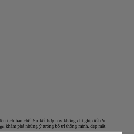
iện tích hạn chế. Sự kết hợp này không chỉ giúp tối ưu
khám phá những ý tưởng bố trí thông minh, đẹp mắt
ign