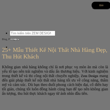
Bỏ
qua
nội
dung
Tìm
kiếm:
,
Blog
Phong cách
25+ Mẫu Thiết Kế Nội Thất Nhà Hàng Đẹp,
Thu Hút Khách
Không gian nhà hàng không chỉ là nơi phục vụ món ăn mà còn là
yếu tố tạo nên trải nghiệm và dấu ấn thương hiệu. Với kinh nghiệm
trong thiết kế và thi công nội thất chuyên nghiệp,
mang
Zem Design
đến giải pháp thiết kế nội thất nhà hàng tối ưu về công năng, thẩm
mỹ và cảm xúc. Dù bạn theo đuổi phong cách hiện đại, cổ điển hay
tối giản, chúng tôi luôn đồng hành cùng bạn để tạo nên không gian
ấn tượng, thu hút thực khách ngay từ ánh nhìn đầu tiên.