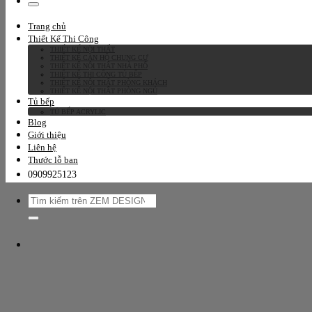
kiếm:
Trang chủ
Thiết Kế Thi Công
THIẾT KẾ NỘI THẤT
THIẾT KẾ CĂN HỘ CHUNG CƯ
THIẾT KẾ NỘI THẤT NHÀ PHỐ
THIẾT KẾ THI CÔNG TỦ BẾP
THIẾT KẾ NỘI THẤT PHÒNG KHÁCH
THIẾT KẾ NỘI THẤT PHÒNG NGỦ
Tủ bếp
TỦ BẾP ACRYLIC
Blog
Giới thiệu
Liên hệ
Thước lỗ ban
0909925123
Tìm
kiếm: