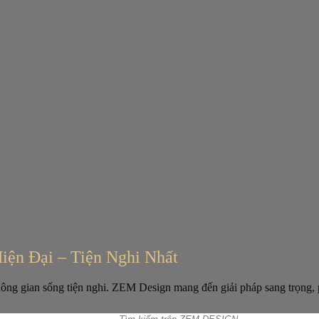
iện Đại – Tiện Nghi Nhất
không gian sống tiện nghi. ZEM Design mang đến giải pháp sang trọng,