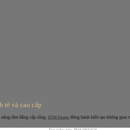
h tế và cao cấp
n, nâng tầm đẳng cấp sống.
đồng hành kiến tạo không gian n
ZEM Design