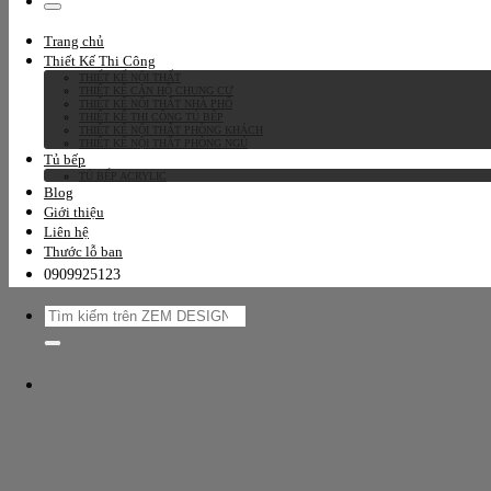
kiếm:
Trang chủ
Thiết Kế Thi Công
THIẾT KẾ NỘI THẤT
THIẾT KẾ CĂN HỘ CHUNG CƯ
THIẾT KẾ NỘI THẤT NHÀ PHỐ
THIẾT KẾ THI CÔNG TỦ BẾP
THIẾT KẾ NỘI THẤT PHÒNG KHÁCH
THIẾT KẾ NỘI THẤT PHÒNG NGỦ
Tủ bếp
TỦ BẾP ACRYLIC
Blog
Giới thiệu
Liên hệ
Thước lỗ ban
0909925123
Tìm
kiếm: