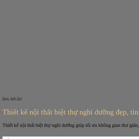
Bỏ
qua
nội
dung
,
Blog
Biệt Thự
Thiết kế nội thất biệt thự nghỉ dưỡng đẹp, tin
Thiết kế nội thất biệt thự nghỉ dưỡng giúp tối ưu không gian thư giã
Tìm