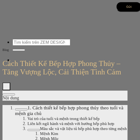
Bỏ
qua
nội
dung
Tìm
kiếm:
Blog
Cách Thiết Kế Bếp Hợp Phong Thủy –
Tăng Vượng Lộc, Cải Thiện Tình Cảm
Nội dung
1. Cách thiết kế bếp hợp phong thủy theo tuổi và
mệnh gia chủ
Vai trò của tuổi và mệnh trong thiết kế bếp
Liên kết ngũ hành và mệnh với hướng bếp phù hợp
Màu sắc và vật liệu tủ bếp phù hợp theo từng mệnh
Mệnh Kim
Mệnh Mộc