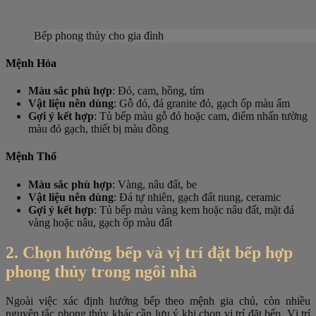
Bếp phong thủy cho gia đình
Mệnh Hỏa
Màu sắc phù hợp
: Đỏ, cam, hồng, tím
Vật liệu nên dùng
: Gỗ đỏ, đá granite đỏ, gạch ốp màu ấm
Gợi ý kết hợp
: Tủ bếp màu gỗ đỏ hoặc cam, điểm nhấn tường
màu đỏ gạch, thiết bị màu đồng
Mệnh Thổ
Màu sắc phù hợp
: Vàng, nâu đất, be
Vật liệu nên dùng
: Đá tự nhiên, gạch đất nung, ceramic
Gợi ý kết hợp
: Tủ bếp màu vàng kem hoặc nâu đất, mặt đá
vàng hoặc nâu, gạch ốp màu đất
2. Chọn hướng bếp và vị trí đặt bếp hợp
phong thủy trong ngôi nhà
Ngoài việc xác định hướng bếp theo mệnh gia chủ, còn nhiều
nguyên tắc phong thủy khác cần lưu ý khi chọn vị trí đặt bếp. Vị trí