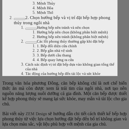
Mệnh Thủy
Mệnh Hỏa
Mệnh Thổ
2. Chọn hướng bếp và vị trí đặt bếp hợp phong
thủy trong ngôi nhà
Hướng bếp nên tránh và nên chọn
Hướng bếp nên chọn (không phân biệt mệnh)
Hướng bếp nên tránh (không phân biệt mệnh)
Các lỗi phong thủy thường gặp khi đặt bếp
1. Bếp đối diện cửa chính
2. Bếp gần nhà vệ sinh
3. Bếp dưới cầu thang
4. Bếp quay lưng ra cửa
Cách xác định vị trí đặt bếp dựa vào không gian tổng thể
của nhà
Tác động của hướng bếp đến tài lộc và sức khỏe
Trong văn hóa phương Đông, căn bếp không chỉ là nơi chế biến
thức ăn mà còn được xem là trái tim của ngôi nhà, nơi tạo nên
nguồn năng lượng nuôi dưỡng cả gia đình. Một căn bếp được thiết
kế hợp phong thủy sẽ mang lại sức khỏe, may mắn và tài lộc cho gia
chủ.
Bài viết này
sẽ hướng dẫn chi tiết cách thiết kế bếp hợp
ZEM Design
phong thủy từ việc lựa chọn hướng đặt bếp đến bố trí không gian và
lựa chọn màu sắc, vật liệu phù hợp với mệnh của gia chủ.