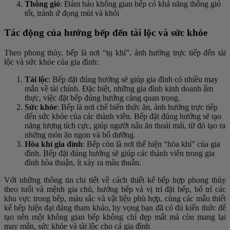
Thông gió
: Đảm bảo không gian bếp có khả năng thông gió
tốt, tránh ứ đọng mùi và khói
Tác động của hướng bếp đến tài lộc và sức khỏe
Theo phong thủy, bếp là nơi “tụ khí”, ảnh hưởng trực tiếp đến tài
lộc và sức khỏe của gia đình:
Tài lộc
: Bếp đặt đúng hướng sẽ giúp gia đình có nhiều may
mắn về tài chính. Đặc biệt, những gia đình kinh doanh ẩm
thực, việc đặt bếp đúng hướng càng quan trọng.
Sức khỏe
: Bếp là nơi chế biến thức ăn, ảnh hưởng trực tiếp
đến sức khỏe của các thành viên. Bếp đặt đúng hướng sẽ tạo
năng lượng tích cực, giúp người nấu ăn thoải mái, từ đó tạo ra
những món ăn ngon và bổ dưỡng.
Hòa khí gia đình
: Bếp còn là nơi thể hiện “hỏa khí” của gia
đình. Bếp đặt đúng hướng sẽ giúp các thành viên trong gia
đình hòa thuận, ít xảy ra mâu thuẫn.
Với những thông tin chi tiết về cách thiết kế bếp hợp phong thủy
theo tuổi và mệnh gia chủ, hướng bếp và vị trí đặt bếp, bố trí các
khu vực trong bếp, màu sắc và vật liệu phù hợp, cùng các mẫu thiết
kế bếp hiện đại đáng tham khảo, hy vọng bạn đã có đủ kiến thức để
tạo nên một không gian bếp không chỉ đẹp mắt mà còn mang lại
may mắn, sức khỏe và tài lộc cho cả gia đình