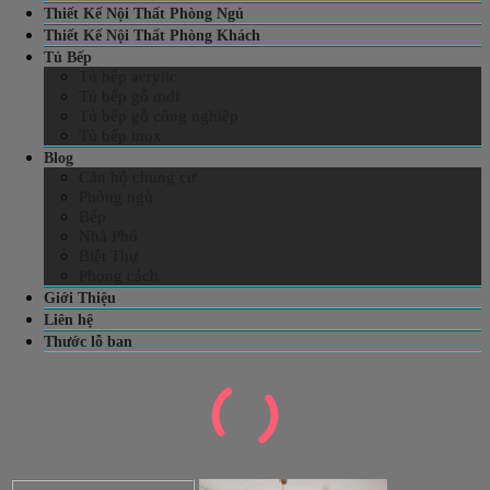
Thiết Kế Nội Thất Phòng Ngủ
Thiết Kế Nội Thất Phòng Khách
Tủ Bếp
Tủ bếp acrylic
Tủ bếp gỗ mdf
Tủ bếp gỗ công nghiệp
Tủ bếp inox
Blog
Căn hộ chung cư
Phòng ngủ
Bếp
Nhà Phố
Biệt Thự
Phong cách
Giới Thiệu
Liên hệ
Thước lỗ ban