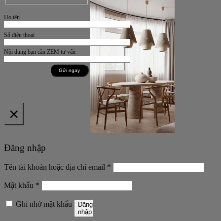
Họ tên
Số điện thoại
Nội dung bạn cần ZEM tư vấn
×
Đăng nhập
Bắt
Tên tài khoản hoặc địa chỉ email
*
buộc
Bắt
Mật khẩu
*
buộc
Ghi nhớ mật khẩu
Đăng
nhập