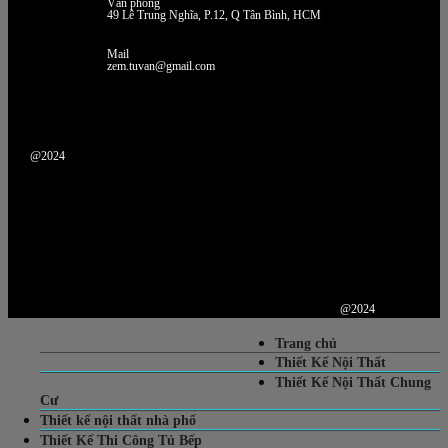
Văn phòng
49 Lê Trung Nghĩa, P.12, Q Tân Bình, HCM
Mail
zem.tuvan@gmail.com
@2024
@2024
Trang chủ
Thiết Kế Nội Thất
Thiết Kế Nội Thất Chung
Cư
Thiết kế nội thất nhà phố
Thiết Kế Thi Công Tủ Bếp