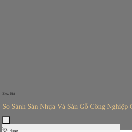
Bỏ
qua
nội
dung
,
Blog
Nhà
So Sánh Sàn Nhựa Và Sàn Gỗ Công Nghiệp Chi
Nội dung
Tìm