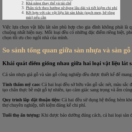
Khả năng thay thế và tái chế
Phân tích theo hướng sử dụng lâu dài và tiết kiệm chi phí
Kết hợp với các vật liệu lát sàn khác (gạch men, bê tông
mài) nếu cần
Việc lựa chọn vật liệu lát sàn phù hợp cho gia đình không phải là 
chuộng nhất hiện nay. Mỗi loại đều có những đặc điểm riêng biệt, ph
chọn tối ưu cho ngôi nhà của mình.
So sánh tổng quan giữa sàn nhựa và sàn gỗ
Khái quát điểm giống nhau giữa hai loại vật liệu lát 
Cả sàn nhựa giả gỗ và sàn gỗ công nghiệp đều được thiết kế để mang
Tính thẩm mỹ cao:
Cả hai loại đều sở hữu vân gỗ sắc nét, màu sắc 
tạo chân thực bề mặt gỗ tự nhiên, tạo cảm giác sang trọng và ấm cún
Quy trình lắp đặt thuận tiện:
Cả hai đều sử dụng hệ thống hèm khóa
thợ chuyên nghiệp, tiết kiệm đáng kể chi phí.
Tuổi thọ ấn tượng:
Khi được bảo dưỡng đúng cách, cả hai loại sàn đề