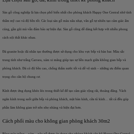
Sàn gỗ công nghiệp là lựa chọn phổ biến nhất cho phòng khách Happy One Central nhờ tính
thẩm mỹ cao và độ bền tốt. Các loại sàn gỗ màu nâu nhạt, vân gỗ tự nhiên tạo cảm giác ấm
cúng, gần gũi mà vẫn đảm bảo sự hiện đại. Sàn gỗ cũng dễ dàng kết hợp với nhiều phong
cách nội thất khác nhau.
Đá granite hoặc đá nhân tạo thường được sử dụng cho khu vực bếp và bàn bar. Màu sắc
trung tính như trắng Carrara, xám xi măng giúp tạo sự liền mạch giữa không gian bếp và
phòng khách. Đá có độ bền cao, chống thấm nước tốt và dễ vệ sinh – những ưu điểm quan
trọng cho căn hộ chung cư.
Kính được ứng dụng khéo léo trong thiết kế để tạo cảm giác rộng rãi, thoáng đãng. Vách
ngăn kính trong suốt giữa bếp và phòng khách, mặt bàn kính, cửa tủ kính… tất cả đều góp
phần làm không gian trở nên nhẹ nhàng và hiện đại hơn.
Cách phối màu cho không gian phòng khách 30m2
Bảng màu trắng – xám – nâu gỗ được áp dụng cho phòng khách căn hộ Happy One Central