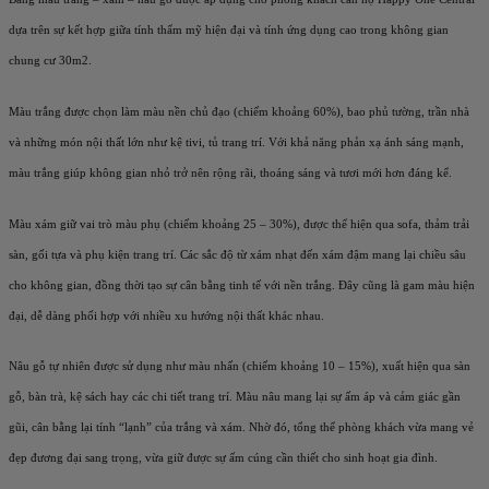
dựa trên sự kết hợp giữa tính thẩm mỹ hiện đại và tính ứng dụng cao trong không gian
chung cư 30m2.
Màu trắng được chọn làm màu nền chủ đạo (chiếm khoảng 60%), bao phủ tường, trần nhà
và những món nội thất lớn như kệ tivi, tủ trang trí. Với khả năng phản xạ ánh sáng mạnh,
màu trắng giúp không gian nhỏ trở nên rộng rãi, thoáng sáng và tươi mới hơn đáng kể.
Màu xám giữ vai trò màu phụ (chiếm khoảng 25 – 30%), được thể hiện qua sofa, thảm trải
sàn, gối tựa và phụ kiện trang trí. Các sắc độ từ xám nhạt đến xám đậm mang lại chiều sâu
cho không gian, đồng thời tạo sự cân bằng tinh tế với nền trắng. Đây cũng là gam màu hiện
đại, dễ dàng phối hợp với nhiều xu hướng nội thất khác nhau.
Nâu gỗ tự nhiên được sử dụng như màu nhấn (chiếm khoảng 10 – 15%), xuất hiện qua sàn
gỗ, bàn trà, kệ sách hay các chi tiết trang trí. Màu nâu mang lại sự ấm áp và cảm giác gần
gũi, cân bằng lại tính “lạnh” của trắng và xám. Nhờ đó, tổng thể phòng khách vừa mang vẻ
đẹp đương đại sang trọng, vừa giữ được sự ấm cúng cần thiết cho sinh hoạt gia đình.