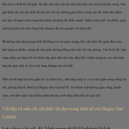
bàn trà có thiết kế tối giản. Sự sắp xếp này vừa tạo nên một khu vực sinh hoạt ấm cúng, vừa
giữ được độ mở cần thiết để kết nối với các không gian khác trong căn hộ. Một tấm thảm
trải sàn với gam màu trung tính được sử dụng để nhấn mạnh “điểm ranh giới” tự nhiên, giúp
phòng khách trở nên riêng biệt nhưng vẫn hòa quyện với tổng thể.
Hệ thống ánh sáng trong thiết kế đóng vai trò quan trọng, khi cửa kính lớn giúp đón trọn
ánh sáng tự nhiên, mang lại cảm giác thoáng đãng cho toàn bộ căn phòng. Vào buổi tối, ánh
sáng nhân tạo được bố trí nhiều lớp gồm đèn âm trần, đèn hắt và đèn trang trí, tạo nên hiệu
ứng thị giác tinh tế, tôn vinh từng đường nét nội thất.
Nhờ sự kết hợp hài hòa giữa bố cục khoa học, ánh sáng hợp lý và sự tinh giản trong từng chi
tiết, phòng khách 30m2 tại Happy One Central 01 trở thành một không gian sống chuẩn
mực, vừa tiện nghi vừa khẳng định phong cách sống hiện đại của gia chủ.
Vật liệu và màu sắc nội thất chủ đạo trong thiết kế của Happy One
Central
Lựa chọn sàn gỗ, đá, kính trong thiết kế phòng khách