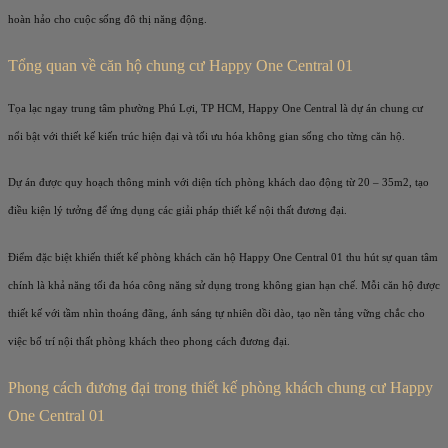
hoàn hảo cho cuộc sống đô thị năng động.
Tổng quan về căn hộ chung cư Happy One Central 01
T
ọa lạc ngay trung tâm phường Phú Lợi, TP HCM,
Happy One Central là dự án chung cư
nổi bật với thiết kế kiến trúc hiện đại và tối ưu hóa không gian sống cho từng căn hộ.
Dự án được quy hoạch thông minh với diện tích phòng khách dao động từ 20 – 35m2, tạo
điều kiện lý tưởng để ứng dụng các giải pháp thiết kế nội thất đương đại.
Điểm đặc biệt khiến thiết kế phòng khách căn hộ Happy One Central 01 thu hút sự quan tâm
chính là khả năng tối đa hóa công năng sử dụng trong không gian hạn chế. Mỗi căn hộ được
thiết kế với tầm nhìn thoáng đãng, ánh sáng tự nhiên dồi dào, tạo nền tảng vững chắc cho
việc bố trí nội thất phòng khách theo phong cách đương đại.
Phong cách đương đại trong thiết kế phòng khách chung cư Happy
One Central 01