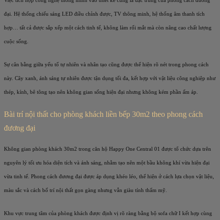
Việc tích hợp công nghệ thông minh vào thiết kế cũng là đặc trưng của phong cách đương
đại. Hệ thống chiếu sáng LED điều chỉnh được, TV thông minh, hệ thống âm thanh tích
hợp… tất cả được sắp xếp một cách tinh tế, không làm rối mắt mà còn nâng cao chất lượng
cuộc sống.
Sự cân bằng giữa yếu tố tự nhiên và nhân tạo cũng được thể hiện rõ nét trong phong cách
này. Cây xanh, ánh sáng tự nhiên được tận dụng tối đa, kết hợp với vật liệu công nghiệp như
thép, kính, bê tông tạo nên không gian sống hiện đại nhưng không kém phần ấm áp.
Bài trí nội thất cho phòng khách liền bếp 30m2 theo phong cách
đương đại
Không gian phòng khách 30m2 trong căn hộ Happy One Central 01 được tổ chức dựa trên
nguyên lý tối ưu hóa diện tích và ánh sáng, nhằm tạo nên một bầu không khí vừa hiện đại
vừa tinh tế. Phong cách đương đại được áp dụng khéo léo, thể hiện ở cách lựa chọn vật liệu,
màu sắc và cách bố trí nội thất gọn gàng nhưng vẫn giàu tính thẩm mỹ.
Khu vực trung tâm của phòng khách được định vị rõ ràng bằng bộ sofa chữ I kết hợp cùng