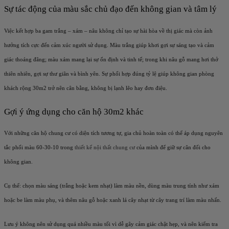
Sự tác động của màu sắc chủ đạo đến không gian và tâm lý
Việc kết hợp ba gam trắng – xám – nâu không chỉ tạo sự hài hòa về thị giác mà còn ảnh
hưởng tích cực đến cảm xúc người sử dụng. Màu trắng giúp khơi gợi sự sáng tạo và cảm
giác thoáng đãng; màu xám mang lại sự ổn định và tinh tế; trong khi nâu gỗ mang hơi thở
thiên nhiên, gợi sự thư giãn và bình yên. Sự phối hợp đúng tỷ lệ giúp không gian phòng
khách rộng 30m2 trở nên cân bằng, không bị lạnh lẽo hay đơn điệu.
Gợi ý ứng dụng cho căn hộ 30m2 khác
Với những căn hộ chung cư có diện tích tương tự, gia chủ hoàn toàn có thể áp dụng nguyên
tắc phối màu 60-30-10 trong
thiết kế nội thất chung cư
của mình để giữ sự cân đối cho
không gian.
Cụ thể: chọn màu sáng (trắng hoặc kem nhạt) làm màu nền, dùng màu trung tính như xám
hoặc be làm màu phụ, và thêm nâu gỗ hoặc xanh lá cây nhạt từ cây trang trí làm màu nhấn.
Lưu ý không nên sử dụng quá nhiều màu tối vì dễ gây cảm giác chật hẹp, và nên kiểm tra