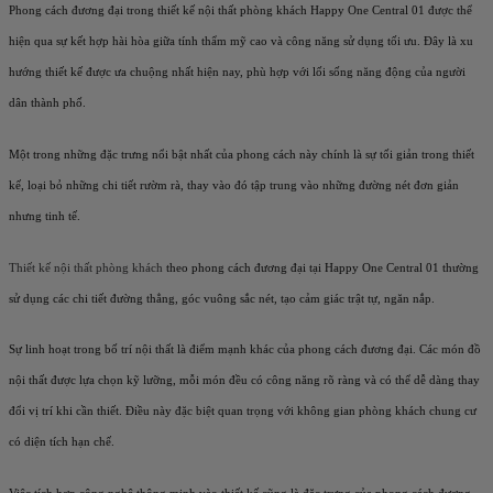
Phong cách đương đại trong thiết kế nội thất phòng khách Happy One Central 01 được thể
hiện qua sự kết hợp hài hòa giữa tính thẩm mỹ cao và công năng sử dụng tối ưu. Đây là xu
hướng thiết kế được ưa chuộng nhất hiện nay, phù hợp với lối sống năng động của người
dân thành phố.
Một trong những đặc trưng nổi bật nhất của phong cách này chính là sự tối giản trong thiết
kế, loại bỏ những chi tiết rườm rà, thay vào đó tập trung vào những đường nét đơn giản
nhưng tinh tế.
Thiết kế nội thất phòng khách
theo phong cách đương đại tại Happy One Central 01 thường
sử dụng các chi tiết đường thẳng, góc vuông sắc nét, tạo cảm giác trật tự, ngăn nắp.
Sự linh hoạt trong bố trí nội thất là điểm mạnh khác của phong cách đương đại. Các món đồ
nội thất được lựa chọn kỹ lưỡng, mỗi món đều có công năng rõ ràng và có thể dễ dàng thay
đổi vị trí khi cần thiết. Điều này đặc biệt quan trọng với không gian phòng khách chung cư
có diện tích hạn chế.